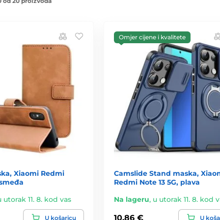
 od 20 proizvoda
Omjer cijene i kvalitete
ka, Xiaomi Redmi
Camslide Stand maska, Xiao
, smeđa
Redmi Note 13 5G, plava
u utorak 11. 8. kod vas
Na lageru
,
u utorak 11. 8. kod 
10,86 €
U košaricu
U koša