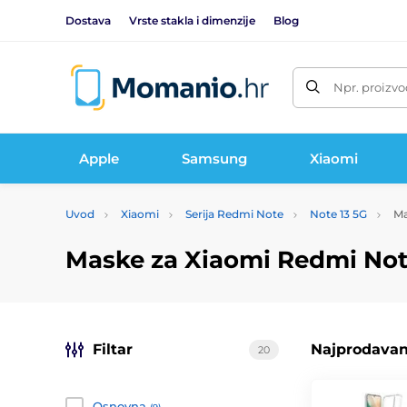
Dostava
Vrste stakla i dimenzije
Blog
Npr. proizvo
Apple
Samsung
Xiaomi
Uvod
Xiaomi
Serija Redmi Note
Note 13 5G
Ma
Maske za Xiaomi Redmi Not
Filtar
Najprodavani
20
Osnovna