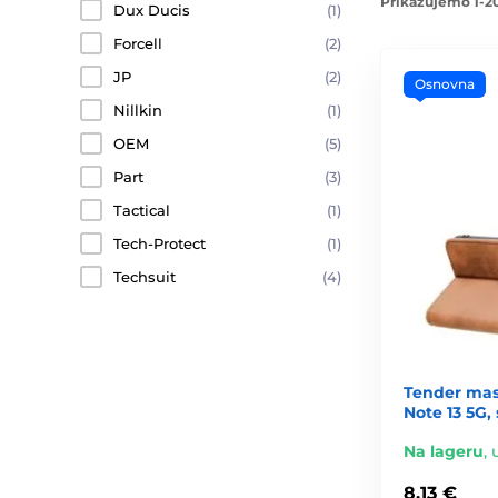
Prikazujemo 1-20
Dux Ducis
(1)
Forcell
(2)
JP
(2)
Osnovna
Nillkin
(1)
OEM
(5)
Part
(3)
Tactical
(1)
Tech-Protect
(1)
Techsuit
(4)
Tender mas
Note 13 5G
Na lageru
,
8,13 €