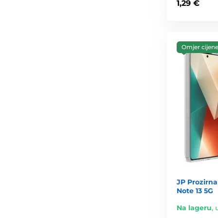
1,29 €
Omjer cijene 
JP Prozirn
Note 13 5G
Na lageru
,