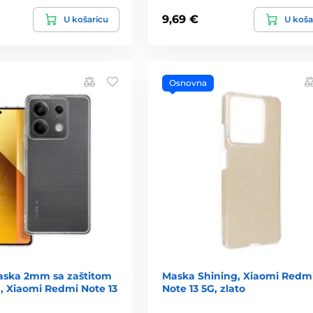
9,69 €
U košaricu
U koša
Osnovna
aska 2mm sa zaštitom
Maska Shining, Xiaomi Redm
, Xiaomi Redmi Note 13
Note 13 5G, zlato