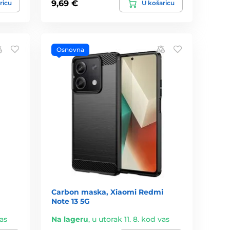
9,69 €
ricu
U košaricu
Osnovna
Carbon maska, Xiaomi Redmi
Note 13 5G
vas
Na lageru
,
u utorak 11. 8. kod vas