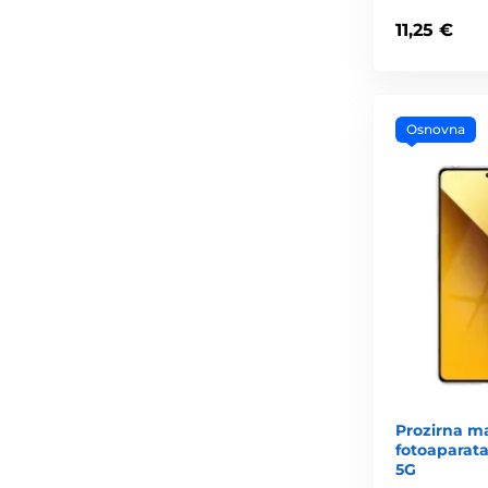
11,25 €
Osnovna
Prozirna m
fotoaparata
5G