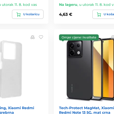
u utorak 11. 8. kod vas
Na lageru
,
u utorak 11. 8. kod 
4,63 €
U košaricu
U koša
Omjer cijene i kvalitete
ing, Xiaomi Redmi
Tech-Protect MagMat, Xiaom
 srebrna
Redmi Note 13 5G, mat crna