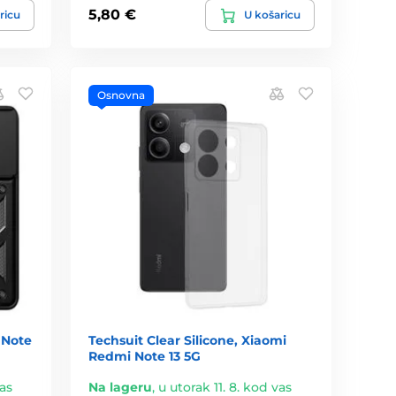
5,80 €
ricu
U košaricu
Osnovna
 Note
Techsuit Clear Silicone, Xiaomi
Redmi Note 13 5G
vas
Na lageru
,
u utorak 11. 8. kod vas