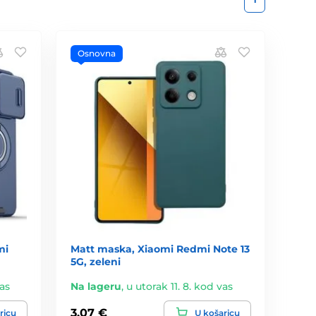
Osnovna
mi
Matt maska, Xiaomi Redmi Note 13
5G, zeleni
vas
Na lageru
,
u utorak 11. 8. kod vas
3,07 €
ricu
U košaricu