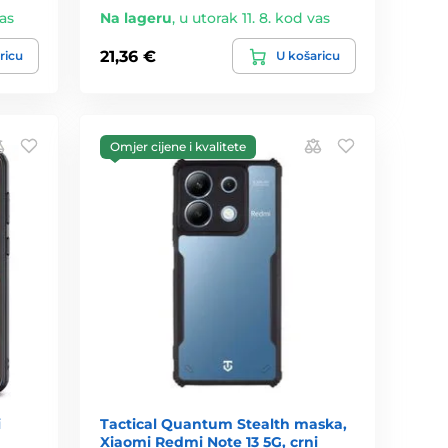
vas
Na lageru
,
u utorak 11. 8. kod vas
21,36 €
ricu
U košaricu
Omjer cijene i kvalitete
i
Tactical Quantum Stealth maska,
Xiaomi Redmi Note 13 5G, crni