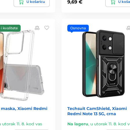
9,69 €
U košaricu
U koša
i kvalitete
Osnovna
a maska, Xiaomi Redmi
Techsuit CamShield, Xiaomi
Redmi Note 13 5G, crna
u utorak 11. 8. kod vas
Na lageru
,
u utorak 11. 8. kod 