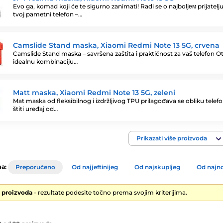
Evo ga, komad koji će te sigurno zanimati! Radi se o najboljем prijatelju
tvoj pametni telefon –…
Camslide Stand maska, Xiaomi Redmi Note 13 5G, crvena
Camslide Stand maska – savršena zaštita i praktičnost za vaš telefon Ot
idealnu kombinaciju…
Matt maska, Xiaomi Redmi Note 13 5G, zeleni
Mat maska od fleksibilnog i izdržljivog TPU prilagođava se obliku telefo
štiti uređaj od…
Prikazati više proizvoda
a:
Preporučeno
Od najjeftinijeg
Od najskupljeg
Od najno
0 proizvoda
- rezultate podesite točno prema svojim kriterijima.