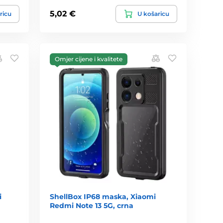
5,02 €
ricu
U košaricu
Omjer cijene i kvalitete
i
ShellBox IP68 maska, Xiaomi
Redmi Note 13 5G, crna