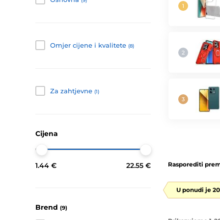
(9)
Omjer cijene i kvalitete
(8)
Za zahtjevne
(1)
Cijena
Rasporediti prem
1.44 €
22.55 €
U ponudi je 2
Brend
(9)