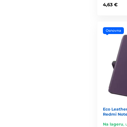
4,63 €
Osnovna
Eco Leathe
Redmi Note 
Na lageru
,