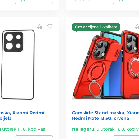
Omjer cijene i kvalitete
aska, Xiaomi Redmi
Camslide Stand maska, Xiao
bijela
Redmi Note 13 5G, crvena
u utorak 11. 8. kod vas
Na lageru
,
u utorak 11. 8. kod 