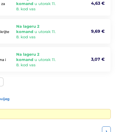
4,63 €
komand
u utorak 11.
 za
8. kod vas
Na lageru 2
9,69 €
komand
u utorak 11.
krijte
8. kod vas
Na lageru 2
3,07 €
komand
u utorak 11.
na i
8. kod vas
vijeg
1