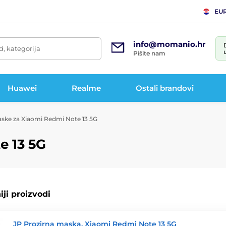
EU
info@momanio.hr
d, kategorija
Pišite nam
Huawei
Realme
Ostali brandovi
ske za Xiaomi Redmi Note 13 5G
e 13 5G
ji proizvodi
JP Prozirna maska, Xiaomi Redmi Note 13 5G