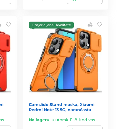
Omjer cijene i kvalitete
mi
Camslide Stand maska, Xiaomi
Redmi Note 13 5G, narančasta
vas
Na lageru
,
u utorak 11. 8. kod vas