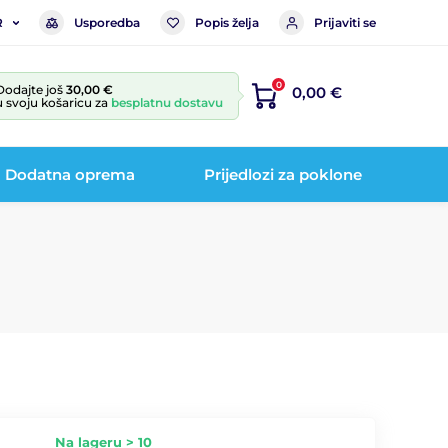
Usporedba
Popis želja
Prijaviti se
R
0
Dodajte još
30,00 €
0,00 €
u svoju košaricu za
besplatnu dostavu
Dodatna oprema
Prijedlozi za poklone
Na lageru > 10