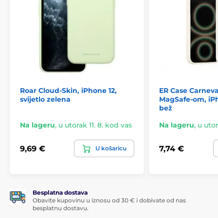
Roar Cloud-Skin, iPhone 12,
ER Case Carneva
svijetlo zelena
MagSafe-om, iPho
bež
Na lageru
,
u utorak 11. 8. kod vas
Na lageru
,
u utor
9,69 €
7,74 €
U košaricu
Besplatna dostava
Obavite kupovinu u iznosu od 30 € i dobivate od nas
besplatnu dostavu.