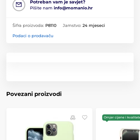
Potreban vam je savjet?
Pišite nam
info@momanio.hr
Šifra proizvoda:
P8110
Jamstvo:
24 mjeseci
Podaci o prodavaču
Povezani proizvodi
Omjer cijene i kvalitet