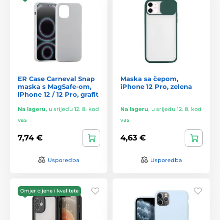
ER Case Carneval Snap
Maska sa čepom,
maska s MagSafe-om,
iPhone 12 Pro, zelena
iPhone 12 / 12 Pro, grafit
Na lageru
,
u srijedu 12. 8. kod
Na lageru
,
u srijedu 12. 8. kod
vas
vas
7,74 €
4,63 €
Usporedba
Usporedba
Omjer cijene i kvalitete