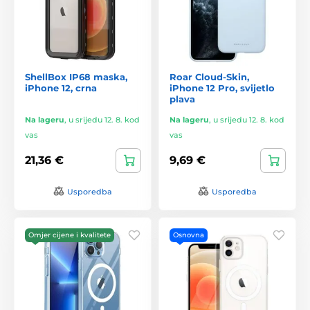
ShellBox IP68 maska,
Roar Cloud-Skin,
iPhone 12, crna
iPhone 12 Pro, svijetlo
plava
Na lageru
,
u srijedu 12. 8. kod
Na lageru
,
u srijedu 12. 8. kod
vas
vas
21,36 €
9,69 €
Usporedba
Usporedba
Omjer cijene i kvalitete
Osnovna