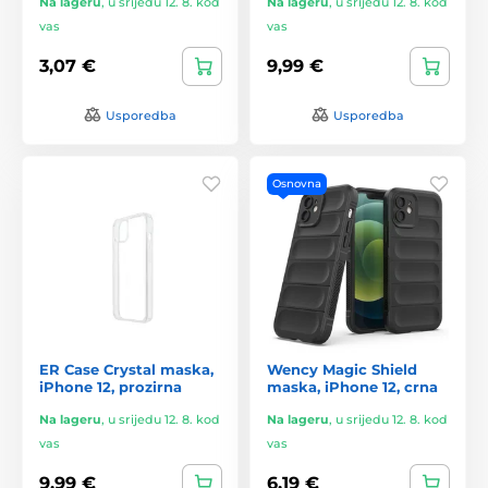
Na lageru
,
u srijedu 12. 8. kod
Na lageru
,
u srijedu 12. 8. kod
vas
vas
3,07 €
9,99 €
Usporedba
Usporedba
Osnovna
ER Case Crystal maska,
Wency Magic Shield
iPhone 12, prozirna
maska, iPhone 12, crna
Na lageru
,
u srijedu 12. 8. kod
Na lageru
,
u srijedu 12. 8. kod
vas
vas
9,99 €
6,19 €