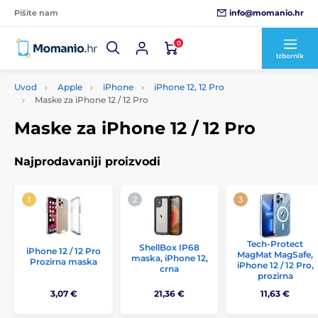
info@momanio.hr
Pišite nam
0
Izbornik
Uvod
Apple
iPhone
iPhone 12, 12 Pro
Maske za iPhone 12 / 12 Pro
Maske za iPhone 12 / 12 Pro
Najprodavaniji proizvodi
Tech-Protect
ShellBox IP68
iPhone 12 / 12 Pro
MagMat MagSafe,
maska, iPhone 12,
Prozirna maska
iPhone 12 / 12 Pro,
crna
prozirna
3,07 €
21,36 €
11,63 €