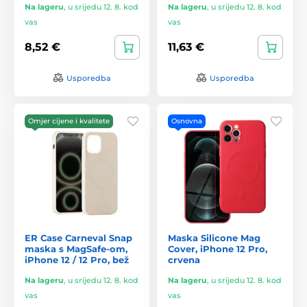
Na lageru
,
u srijedu 12. 8. kod
Na lageru
,
u srijedu 12. 8. kod
vas
vas
8,52 €
11,63 €
Usporedba
Usporedba
Omjer cijene i kvalitete
Osnovna
ER Case Carneval Snap
Maska Silicone Mag
maska s MagSafe-om,
Cover, iPhone 12 Pro,
iPhone 12 / 12 Pro, bež
crvena
Na lageru
,
u srijedu 12. 8. kod
Na lageru
,
u srijedu 12. 8. kod
vas
vas