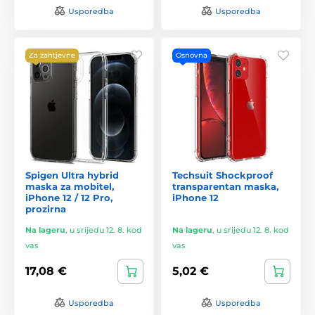
Usporedba
Usporedba
Za zahtjevne
Osnovna
Spigen Ultra hybrid
Techsuit Shockproof
maska za mobitel,
transparentan maska,
iPhone 12 / 12 Pro,
iPhone 12
prozirna
Na lageru
,
u srijedu 12. 8. kod
Na lageru
,
u srijedu 12. 8. kod
vas
vas
17,08 €
5,02 €
Usporedba
Usporedba