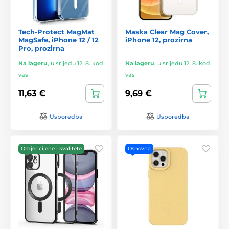
Tech-Protect MagMat
Maska Clear Mag Cover,
MagSafe, iPhone 12 / 12
iPhone 12, prozirna
Pro, prozirna
Na lageru
,
u srijedu 12. 8. kod
Na lageru
,
u srijedu 12. 8. kod
vas
vas
11,63 €
9,69 €
Usporedba
Usporedba
Omjer cijene i kvalitete
Osnovna