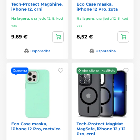
Tech-Protect MagShine,
Eco Case maska,
iPhone 12, crni
iPhone 12 Pro, žuta
Na lageru
,
u srijedu 12. 8. kod
Na lageru
,
u srijedu 12. 8. kod
vas
vas
9,69 €
8,52 €
Usporedba
Usporedba
Osnovna
Omjer cijene i kvalitete
Eco Case maska,
Tech-Protect MagMat
iPhone 12 Pro, metvica
MagSafe, iPhone 12 / 12
Pro, crni