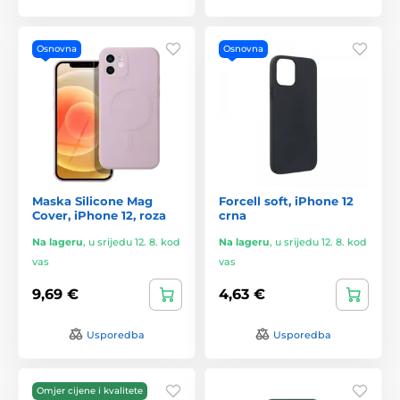
Osnovna
Osnovna
Maska Silicone Mag
Forcell soft, iPhone 12
Cover, iPhone 12, roza
crna
Na lageru
,
u srijedu 12. 8. kod
Na lageru
,
u srijedu 12. 8. kod
vas
vas
9,69 €
4,63 €
Usporedba
Usporedba
Omjer cijene i kvalitete