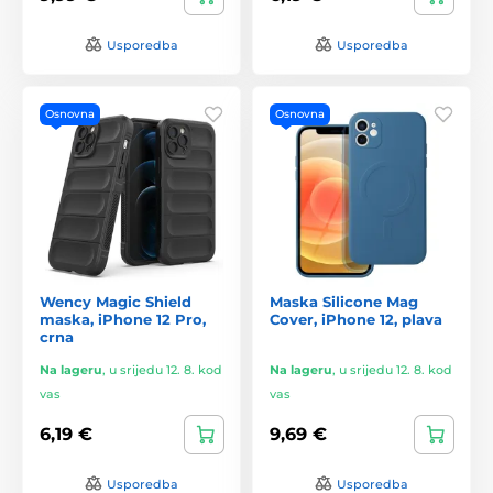
Usporedba
Usporedba
Osnovna
Osnovna
Wency Magic Shield
Maska Silicone Mag
maska, iPhone 12 Pro,
Cover, iPhone 12, plava
crna
Na lageru
,
u srijedu 12. 8. kod
Na lageru
,
u srijedu 12. 8. kod
vas
vas
6,19 €
9,69 €
Usporedba
Usporedba