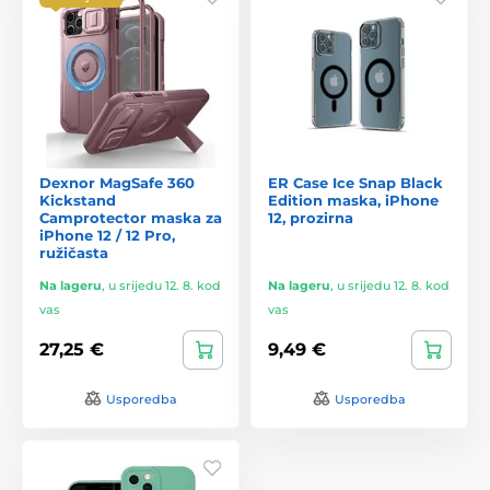
Dexnor MagSafe 360
ER Case Ice Snap Black
Kickstand
Edition maska, iPhone
Camprotector maska za
12, prozirna
iPhone 12 / 12 Pro,
ružičasta
Na lageru
,
u srijedu 12. 8. kod
Na lageru
,
u srijedu 12. 8. kod
vas
vas
27,25 €
9,49 €
Usporedba
Usporedba