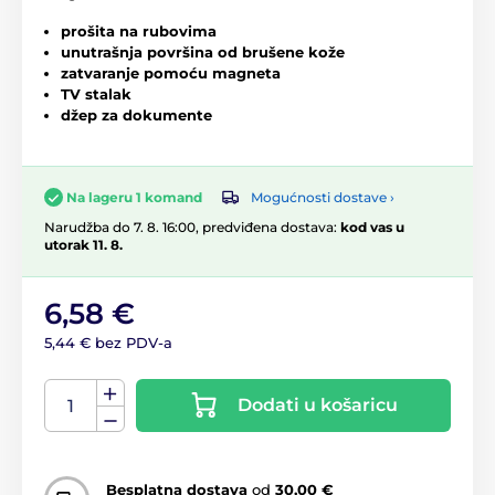
prošita na rubovima
unutrašnja površina od brušene kože
zatvaranje pomoću magneta
TV stalak
džep za dokumente
Mogućnosti dostave ›
Na lageru 1 komand
Narudžba do 7. 8. 16:00, predviđena dostava:
kod vas u
utorak 11. 8.
6,58 €
5,44 € bez PDV-a
Dodati u košaricu
Besplatna dostava
od
30,00 €