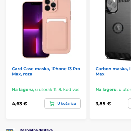
Card Case maska, iPhone 13 Pro
Carbon maska, i
Max, roza
Max
Na lageru
,
u utorak 11. 8. kod vas
Na lageru
,
u utor
4,63 €
3,85 €
U košaricu
Besplatna dostava