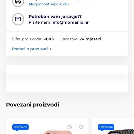
Mogućnosti isporuke ›
Potreban vam je savjet?
Pišite nam
info@momanio.hr
Šifra proizvoda:
P6167
Jamstvo:
24 mjeseci
Podaci o prodavaču
Povezani proizvodi
Osnovna
Osnovna