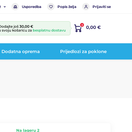
Usporedba
Popis želja
Prijaviti se
R
0
Dodajte još
30,00 €
0,00 €
u svoju košaricu za
besplatnu dostavu
Dodatna oprema
Prijedlozi za poklone
Na lageru 2