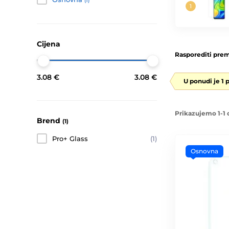
(1)
Cijena
Rasporediti prem
3.08 €
3.08 €
U ponudi je 1 
Prikazujemo 1-1 
Brend
(1)
Pro+ Glass
(1)
Osnovna