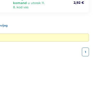
2,92 €
komand
u utorak 11.
8. kod vas
vijeg
1