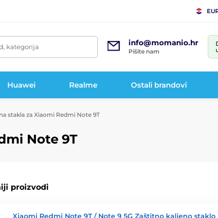
EU
info@momanio.hr
d, kategorija
Pišite nam
Huawei
Realme
Ostali brandovi
na stakla za Xiaomi Redmi Note 9T
edmi Note 9T
ji proizvodi
Xiaomi Redmi Note 9T / Note 9 5G Zaštitno kaljeno staklo