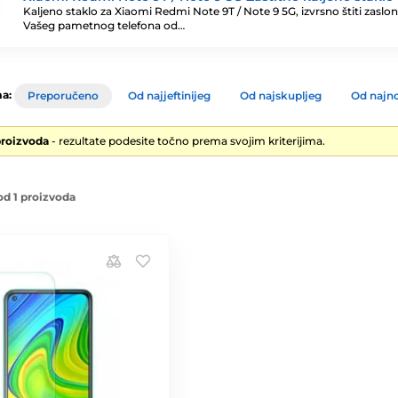
Kaljeno staklo za Xiaomi Redmi Note 9T / Note 9 5G, izvrsno štiti zaslon
Vašeg pametnog telefona od…
a:
Preporučeno
Od najjeftinijeg
Od najskupljeg
Od najno
proizvoda
- rezultate podesite točno prema svojim kriterijima.
od 1 proizvoda