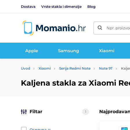
Dostava
Vrste stakla i dimenzije
Blog
Npr. proizvo
Apple
Samsung
Xiaomi
Uvod
Xiaomi
Serija Redmi Note
Note 9T
Kalje
Kaljena stakla za Xiaomi R
Filtar
Najprodavani
1
Osnovna