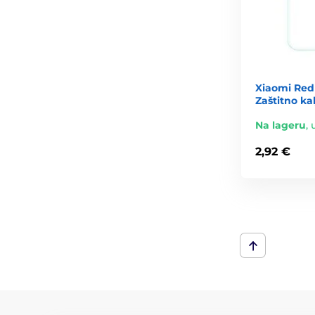
Xiaomi Red
Zaštitno ka
Na lageru
,
2,92 €