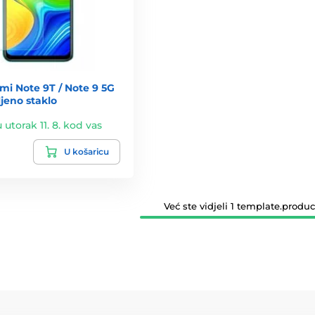
mi Note 9T / Note 9 5G
ljeno staklo
u utorak 11. 8. kod vas
U košaricu
Već ste vidjeli 1 template.product