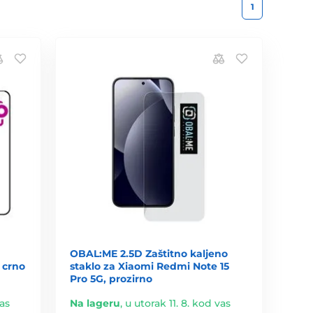
1
OBAL:ME 2.5D Zaštitno kaljeno
 crno
staklo za Xiaomi Redmi Note 15
Pro 5G, prozirno
vas
Na lageru
,
u utorak 11. 8. kod vas