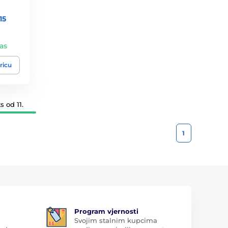
15
vas
ricu
s od 11.
1
Program vjernosti
Svojim stalnim kupcima