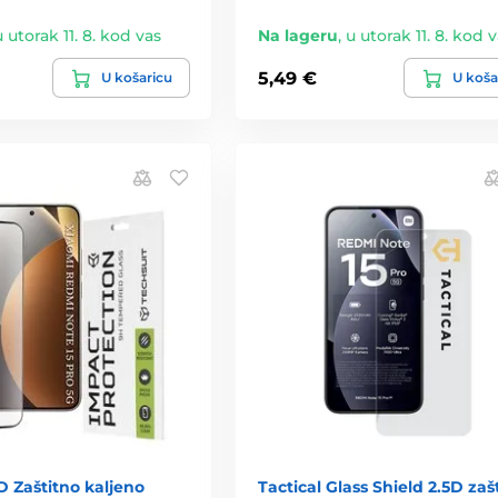
u utorak 11. 8. kod vas
Na lageru
,
u utorak 11. 8. kod 
5,49 €
U košaricu
U koša
1D Zaštitno kaljeno
Tactical Glass Shield 2.5D zaš