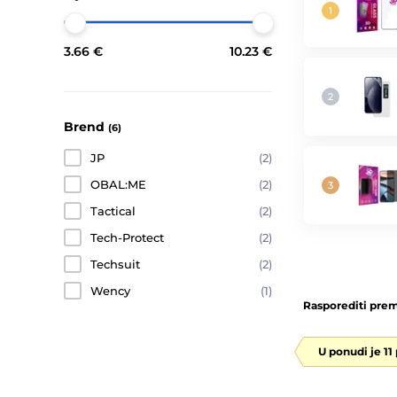
3.66 €
10.23 €
Brend
(6)
JP
(2)
OBAL:ME
(2)
Tactical
(2)
Tech-Protect
(2)
Techsuit
(2)
Wency
(1)
Rasporediti prem
U ponudi je 11