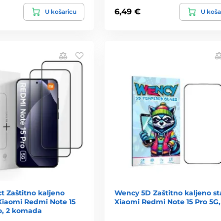
6,49 €
U košaricu
U koša
t Zaštitno kaljeno
Wency 5D Zaštitno kaljeno st
 Xiaomi Redmi Note 15
Xiaomi Redmi Note 15 Pro 5G,
o, 2 komada