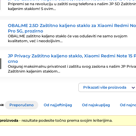
Pripremi se na revoluciju u zaštiti svog telefona s našim JP 5D Zaštitn
kaljenim staklom! S ovim…
OBAL:ME 2.5D Zaštitno kaljeno staklo za Xiaomi Redmi No
Pro 5G, prozirno
OBAL:ME zaštitno kaljeno staklo će vas oduševiti ne samo svojom
kvalitetom, već i neodoljivim…
JP Privacy Zaštitno kaljeno staklo, Xiaomi Redmi Note 15 P
crno
Osiguraj maksimalnu privatnost i zaštitu svog zaslona s našim JP Priv
Zaštitnim kaljenim staklom…
Prikazati više proizvoda
a:
Preporučeno
Od najjeftinijeg
Od najskupljeg
Od najno
 proizvoda
- rezultate podesite točno prema svojim kriterijima.