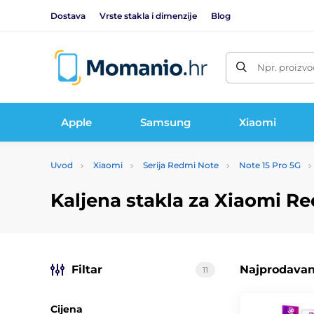
Dostava
Vrste stakla i dimenzije
Blog
Npr. proizvo
Apple
Samsung
Xiaomi
Uvod
Xiaomi
Serija Redmi Note
Note 15 Pro 5G
Kaljena stakla za Xiaomi Re
Filtar
Najprodavani
11
Cijena