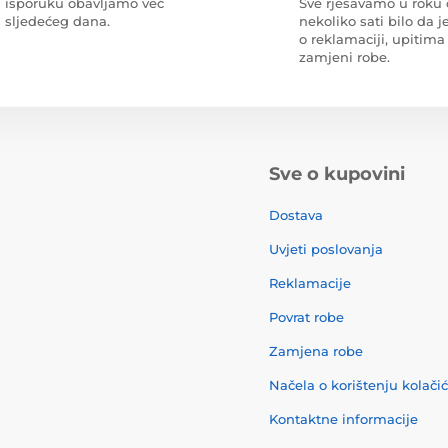
isporuku obavljamo već
Sve rješavamo u roku
sljedećeg dana.
nekoliko sati bilo da je
o reklamaciji, upitima 
zamjeni robe.
Sve o kupovini
Dostava
Uvjeti poslovanja
Reklamacije
Povrat robe
Zamjena robe
Načela o korištenju kolači
Kontaktne informacije