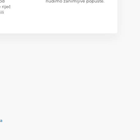
 od
nudimo zanimljive popuste.
 riječ
ili
ća