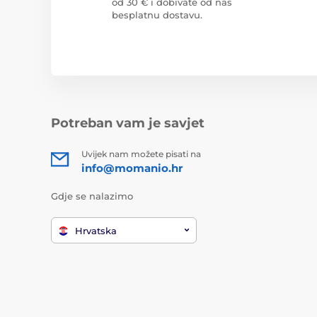
od 30 € i dobivate od nas
besplatnu dostavu.
Potreban vam je savjet
Uvijek nam možete pisati na
info@momanio.hr
Gdje se nalazimo
Hrvatska