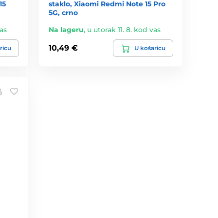
15
staklo, Xiaomi Redmi Note 15 Pro
5G, crno
vas
Na lageru
,
u utorak 11. 8. kod vas
10,49 €
ricu
U košaricu