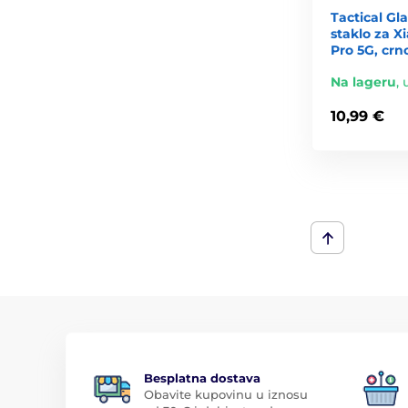
Tactical Gl
staklo za X
Pro 5G, crn
Na lageru
,
10,99 €
Besplatna dostava
Obavite kupovinu u iznosu