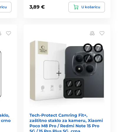
3,89 €
ricu
U košaricu
aklo,
Tech-Protect Camring Fit+,
 crno
zaštitno staklo za kameru, Xiaomi
Poco M8 Pro / Redmi Note 15 Pro
5G / 15 Pro Plus 5G, crna