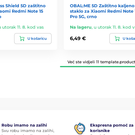
ass Shield 5D zaštitno
OBAL:ME 5D Zaštitno kaljeno
iaomi Redmi Note 15
staklo za Xiaomi Redmi Note 
o
Pro 5G, crno
u utorak 11. 8. kod vas
Na lageru
,
u utorak 11. 8. kod 
6,49 €
U košaricu
U koša
Već ste vidjeli 11 template.product
Robu imamo na zalihi
Ekspresna pomoć za
Svu robu imamo na zalihi,
korisnike