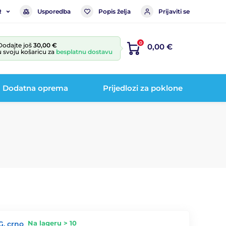
Usporedba
Popis želja
Prijaviti se
R
0
Dodajte još
30,00 €
0,00 €
u svoju košaricu za
besplatnu dostavu
Dodatna oprema
Prijedlozi za poklone
Na lageru > 10
G, crno