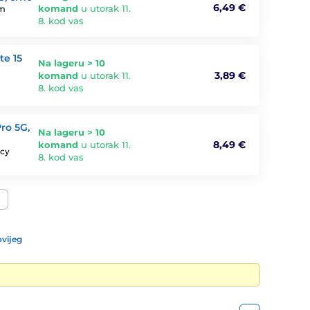
6,49 €
komand
u utorak 11.
im
8. kod vas
te 15
Na lageru > 10
3,89 €
komand
u utorak 11.
8. kod vas
ro 5G,
Na lageru > 10
8,49 €
komand
u utorak 11.
acy
8. kod vas
vijeg