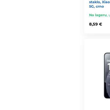
staklo, Xia
5G, crno
Na lageru
,
8,59 €