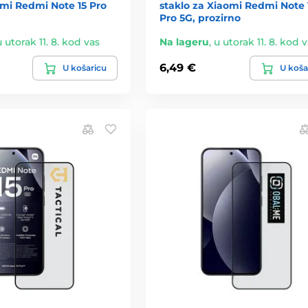
omi Redmi Note 15 Pro
staklo za Xiaomi Redmi Note 
Pro 5G, prozirno
u utorak 11. 8. kod vas
Na lageru
,
u utorak 11. 8. kod 
6,49 €
U košaricu
U koša