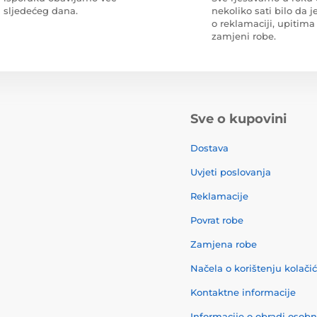
sljedećeg dana.
nekoliko sati bilo da je
o reklamaciji, upitima 
zamjeni robe.
Sve o kupovini
Dostava
Uvjeti poslovanja
Reklamacije
Povrat robe
Zamjena robe
Načela o korištenju kolači
Kontaktne informacije
Informacije o obradi osob