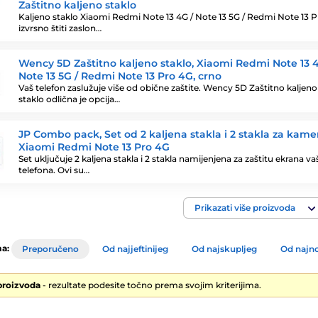
Zaštitno kaljeno staklo
Kaljeno staklo Xiaomi Redmi Note 13 4G / Note 13 5G / Redmi Note 13 P
izvrsno štiti zaslon…
Wency 5D Zaštitno kaljeno staklo, Xiaomi Redmi Note 13 4
Note 13 5G / Redmi Note 13 Pro 4G, crno
Vaš telefon zaslužuje više od obične zaštite. Wency 5D Zaštitno kaljeno
staklo odlična je opcija…
JP Combo pack, Set od 2 kaljena stakla i 2 stakla za kame
Xiaomi Redmi Note 13 Pro 4G
Set uključuje 2 kaljena stakla i 2 stakla namijenjena za zaštitu ekrana v
telefona. Ovi su…
Prikazati više proizvoda
a:
Preporučeno
Od najjeftinijeg
Od najskupljeg
Od najno
proizvoda
- rezultate podesite točno prema svojim kriterijima.