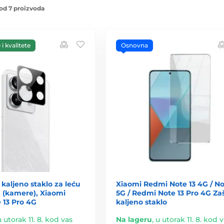
od 7 proizvoda
i kvalitete
Osnovna
 kaljeno staklo za leću
Xiaomi Redmi Note 13 4G / No
 (kamere), Xiaomi
5G / Redmi Note 13 Pro 4G Za
 13 Pro 4G
kaljeno staklo
u utorak 11. 8. kod vas
Na lageru
,
u utorak 11. 8. kod 