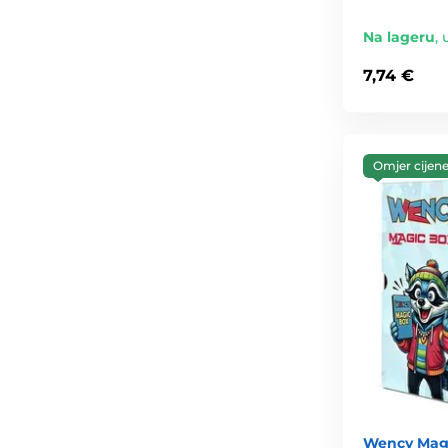
Na lageru
,
7,74 €
Omjer cijene 
Wency Magi