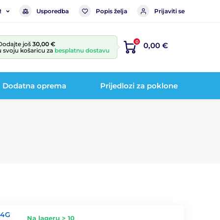
Usporedba
Popis želja
Prijaviti se
R
0
Dodajte još
30,00 €
0,00 €
u svoju košaricu za
besplatnu dostavu
Dodatna oprema
Prijedlozi za poklone
 4G
Na lageru > 10