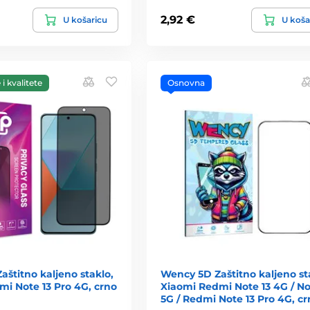
2,92 €
U košaricu
U koša
i kvalitete
Osnovna
Zaštitno kaljeno staklo,
Wency 5D Zaštitno kaljeno st
i Note 13 Pro 4G, crno
Xiaomi Redmi Note 13 4G / No
5G / Redmi Note 13 Pro 4G, cr