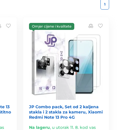
1
Omjer cijene i kvalitete
te 13
JP Combo pack, Set od 2 kaljena
štitno
stakla i 2 stakla za kameru, Xiaomi
Redmi Note 13 Pro 4G
vas
Na lageru
,
u utorak 11. 8. kod vas