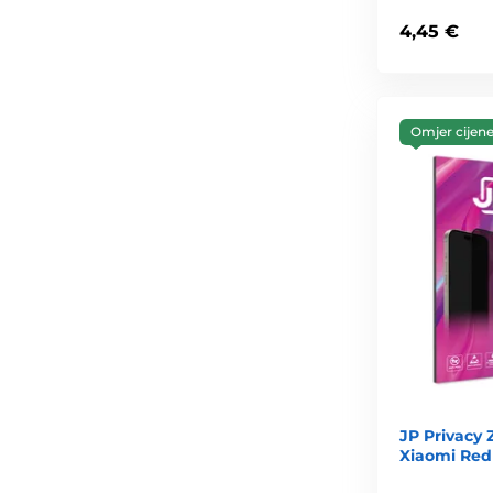
4,45 €
Omjer cijene 
JP Privacy 
Xiaomi Redm