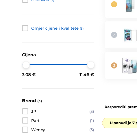
(2)
Omjer cijene i kvalitete
(5)
Cijena
3.08 €
11.46 €
Brend
(3)
Rasporediti prem
JP
(3)
Part
(1)
U ponudi je 7 
Wency
(3)