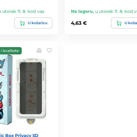
u utorak 11. 8. kod vas
Na lageru
,
u utorak 11. 8. kod 
4,63 €
U košaricu
U koša
i kvalitete
c Box Privacy 5D