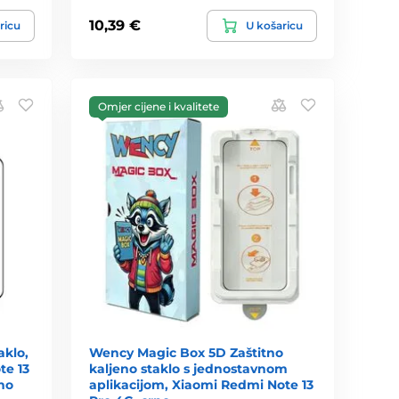
10,39 €
ricu
U košaricu
Omjer cijene i kvalitete
aklo,
Wency Magic Box 5D Zaštitno
te 13
kaljeno staklo s jednostavnom
no
aplikacijom, Xiaomi Redmi Note 13