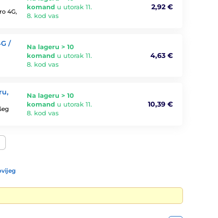
2,92 €
komand
u utorak 11.
ro 4G,
8. kod vas
G /
Na lageru > 10
4,63 €
komand
u utorak 11.
8. kod vas
ru,
Na lageru > 10
10,39 €
komand
u utorak 11.
ašeg
8. kod vas
vijeg