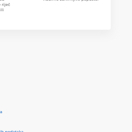
 riječ
ili
ća
nih podataka