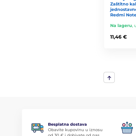
Zaštitno kal
jednostavn
Redmi Note 
Na lageru
,
11,46 €
Besplatna dostava
Obavite kupovinu u iznosu
od 30 € i dobivate od nas