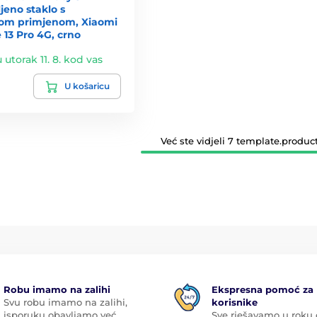
jeno staklo s
om primjenom, Xiaomi
13 Pro 4G, crno
u utorak 11. 8. kod vas
U košaricu
Već ste vidjeli 7 template.product
Robu imamo na zalihi
Ekspresna pomoć za
Svu robu imamo na zalihi,
korisnike
isporuku obavljamo već
Sve rješavamo u roku