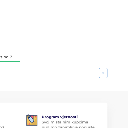
s od 7.
1
Program vjernosti
Svojim stalnim kupcima
 od
nudimo zanimljive popuste.