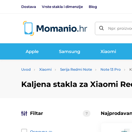
Dostava
Vrste stakla i dimenzije
Blog
Npr. proizvo
Apple
Samsung
Xiaomi
Uvod
Xiaomi
Serija Redmi Note
Note 13 Pro
K
Kaljena stakla za Xiaomi Re
Filtar
Najprodavani
7
Osnovna