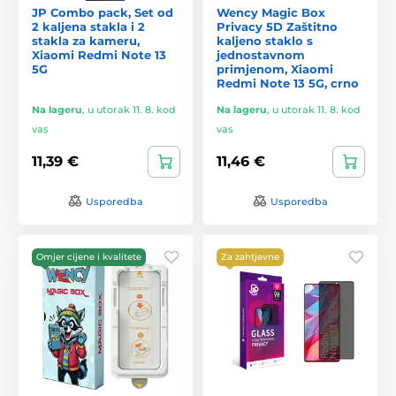
JP Combo pack, Set od
Wency Magic Box
2 kaljena stakla i 2
Privacy 5D Zaštitno
stakla za kameru,
kaljeno staklo s
Xiaomi Redmi Note 13
jednostavnom
5G
primjenom, Xiaomi
Redmi Note 13 5G, crno
Na lageru
,
u utorak 11. 8. kod
Na lageru
,
u utorak 11. 8. kod
vas
vas
11,39 €
11,46 €
Usporedba
Usporedba
Omjer cijene i kvalitete
Za zahtjevne