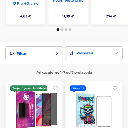
Redmi Note 13 5G
13 Pro 4G, crno
4,63 €
11,39 €
7,74 €
Raspored
Filtar
Prikazujemo 1-7 od 7 proizvoda
Omjer cijene i kvalitete
Osnovna