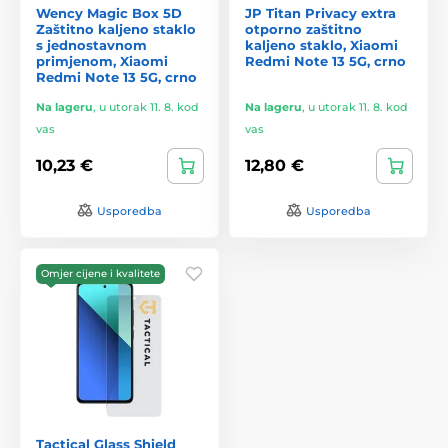
Wency Magic Box 5D
JP Titan Privacy extra
Zaštitno kaljeno staklo
otporno zaštitno
s jednostavnom
kaljeno staklo, Xiaomi
primjenom, Xiaomi
Redmi Note 13 5G, crno
Redmi Note 13 5G, crno
Na lageru
,
u utorak 11. 8. kod
Na lageru
,
u utorak 11. 8. kod
vas
vas
10,23 €
12,80 €
Usporedba
Usporedba
Omjer cijene i kvalitete
Tactical Glass Shield