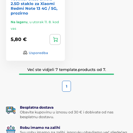
2.5D staklo za Xiaomi
Redmi Note 13 4G / 5G,
prozirno
Na lageru
,
u utorak 11. 8. kod
vas
5,80 €
Usporedba
Već ste vidjeli 7 template.products od 7.
1
Besplatna dostava
Obavite kupovinu u iznosu od 30 € i dobivate od nas
besplatnu dostavu.
Robu imamo na zalihi
Svu robu imamo na zalihi, isporuku obavljamo već sljedećeg