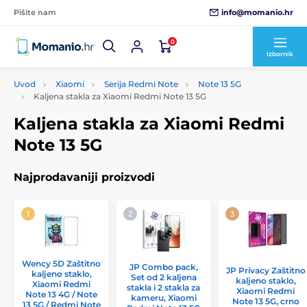
info@momanio.hr
Pišite nam
0
Izbornik
Uvod
Xiaomi
Serija Redmi Note
Note 13 5G
Kaljena stakla za Xiaomi Redmi Note 13 5G
Kaljena stakla za Xiaomi Redmi
Note 13 5G
Najprodavaniji proizvodi
Wency 5D Zaštitno
JP Combo pack,
JP Privacy Zaštitno
kaljeno staklo,
Set od 2 kaljena
kaljeno staklo,
Xiaomi Redmi
stakla i 2 stakla za
Xiaomi Redmi
Note 13 4G / Note
kameru, Xiaomi
Note 13 5G, crno
13 5G / Redmi Note