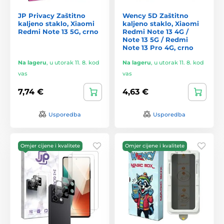
JP Privacy Zaštitno
Wency 5D Zaštitno
kaljeno staklo, Xiaomi
kaljeno staklo, Xiaomi
Redmi Note 13 5G, crno
Redmi Note 13 4G /
Note 13 5G / Redmi
Note 13 Pro 4G, crno
Na lageru
,
u utorak 11. 8. kod
Na lageru
,
u utorak 11. 8. kod
vas
vas
7,74 €
4,63 €
Usporedba
Usporedba
Omjer cijene i kvalitete
Omjer cijene i kvalitete