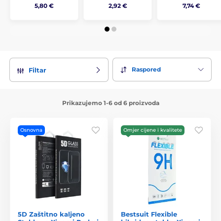
5,80 €
2,92 €
7,74 €
Raspored
Filtar
Prikazujemo 1-6 od 6 proizvoda
Osnovna
Omjer cijene i kvalitete
5D Zaštitno kaljeno
Bestsuit Flexible