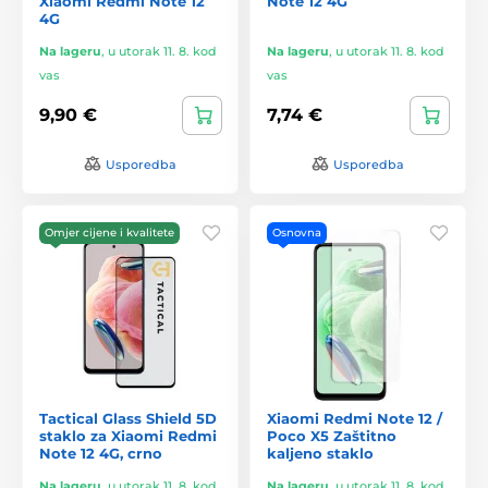
Xiaomi Redmi Note 12
Note 12 4G
4G
Na lageru
,
u utorak 11. 8. kod
Na lageru
,
u utorak 11. 8. kod
vas
vas
9,90 €
7,74 €
Usporedba
Usporedba
Omjer cijene i kvalitete
Osnovna
Tactical Glass Shield 5D
Xiaomi Redmi Note 12 /
staklo za Xiaomi Redmi
Poco X5 Zaštitno
Note 12 4G, crno
kaljeno staklo
Na lageru
,
u utorak 11. 8. kod
Na lageru
,
u utorak 11. 8. kod