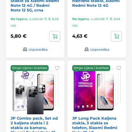
Staklo za Xiaomi Redmi
hibridno staklo, Xiaomi
Note 12 4G / Redmi
Redmi Note 12 4G
Note 12 5G, crna
Na lageru
,
u utorak 11. 8. kod
Na lageru
,
u utorak 11. 8. kod
vas
vas
5,80 €
4,63 €
Usporedba
Usporedba
Omjer cijene i kvalitete
Omjer cijene i kvalitete
JP Combo pack, Set od
JP Long Pack Kaljena
2 kaljena stakla i 2
stakla, 3 stakla za
stakla za kameru,
telefon, Xiaomi Redmi