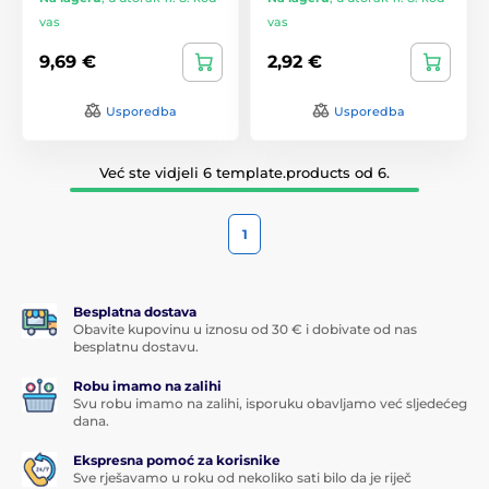
vas
vas
9,69 €
2,92 €
Usporedba
Usporedba
Već ste vidjeli 6 template.products od 6.
1
Besplatna dostava
Obavite kupovinu u iznosu od 30 € i dobivate od nas
besplatnu dostavu.
Robu imamo na zalihi
Svu robu imamo na zalihi, isporuku obavljamo već sljedećeg
dana.
Ekspresna pomoć za korisnike
Sve rješavamo u roku od nekoliko sati bilo da je riječ