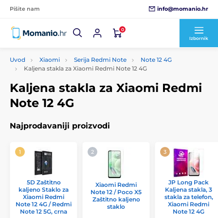
info@momanio.hr
Pišite nam
0
Izbornik
Uvod
Xiaomi
Serija Redmi Note
Note 12 4G
Kaljena stakla za Xiaomi Redmi Note 12 4G
Kaljena stakla za Xiaomi Redmi
Note 12 4G
Najprodavaniji proizvodi
5D Zaštitno
JP Long Pack
Xiaomi Redmi
kaljeno Staklo za
Kaljena stakla, 3
Note 12 / Poco X5
Xiaomi Redmi
stakla za telefon,
Zaštitno kaljeno
Note 12 4G / Redmi
Xiaomi Redmi
staklo
Note 12 5G, crna
Note 12 4G