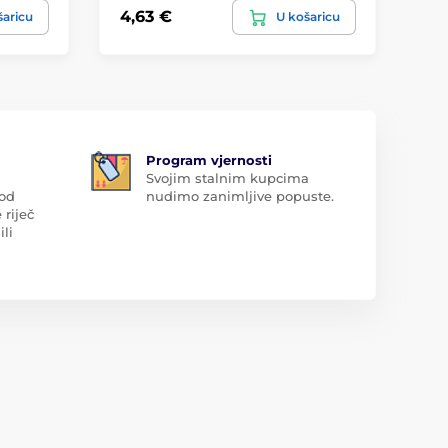
4,63 €
10
šaricu
U košaricu
Program vjernosti
Svojim stalnim kupcima
 od
nudimo zanimljive popuste.
 riječ
ili