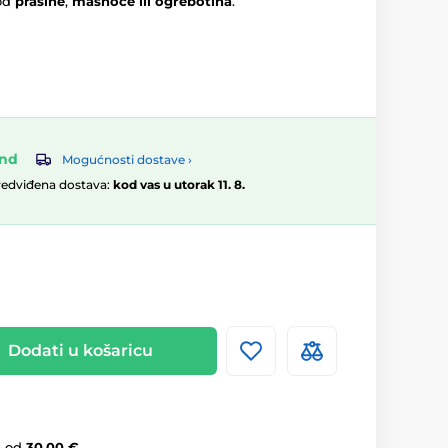
od
prašine
,
masnoće ili ogrebotina
.
and
Mogućnosti dostave ›
redviđena dostava:
kod vas u utorak 11. 8.
Dodati u košaricu
a
od
30,00 €