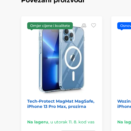
Povezani proizvodi
Omjer cijene i kvalitete
Osno
Tech-Protect MagMat MagSafe,
Wozin
iPhone 13 Pro Max, prozirna
iPhone
Na lageru
,
u utorak 11. 8. kod vas
Na la