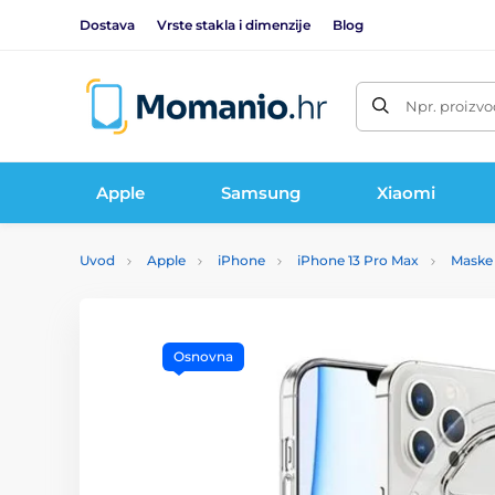
Dostava
Vrste stakla i dimenzije
Blog
Npr. proizvo
Apple
Samsung
Xiaomi
Uvod
Apple
iPhone
iPhone 13 Pro Max
Maske 
Osnovna