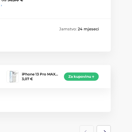
 ›
Jamstvo:
24 mjeseci
iPhone 13 Pro MAX…
Za kupovinu
3,07 €