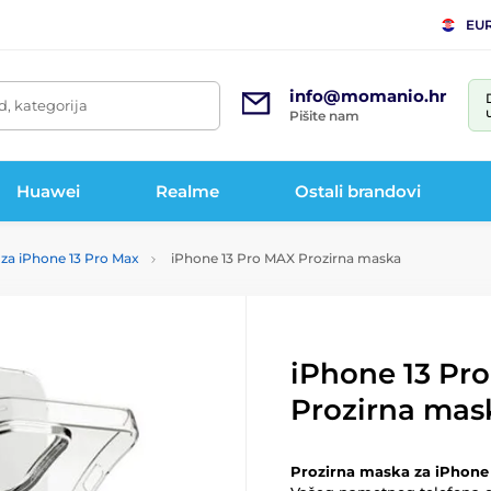
EU
info@momanio.hr
d, kategorija
Pišite nam
Huawei
Realme
Ostali brandovi
za iPhone 13 Pro Max
iPhone 13 Pro MAX Prozirna maska
iPhone 13 Pr
Prozirna mas
Prozirna maska za iPhone