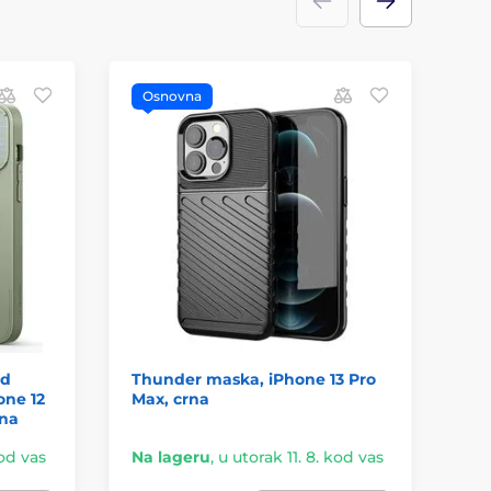
Osnovna
O
nd
Thunder maska, iPhone 13 Pro
Ma
one 12
Max, crna
iP
ena
kod vas
Na lageru
,
u utorak 11. 8. kod vas
Na