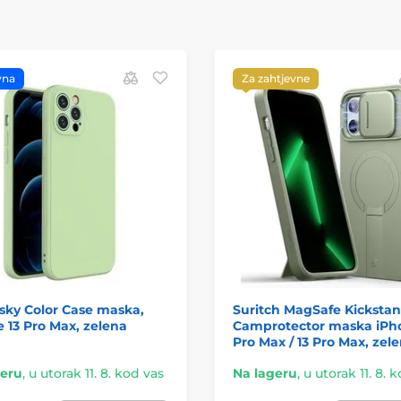
vna
Za zahtjevne
sky Color Case maska,
Suritch MagSafe Kicksta
 13 Pro Max, zelena
Camprotector maska iPh
Pro Max / 13 Pro Max, zel
geru
,
u utorak 11. 8. kod vas
Na lageru
,
u utorak 11. 8. 