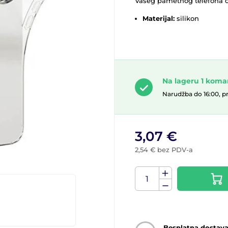
Vašeg pametnog telefona 
Materijal:
silikon
Na lageru 1 kom
Narudžba do 16:00, p
3,07 €
2,54 € bez PDV-a
Besplatna dostav