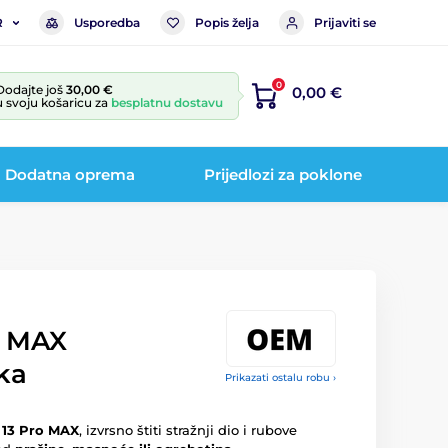
Usporedba
Popis želja
Prijaviti se
R
0
Dodajte još
30,00 €
0,00 €
u svoju košaricu za
besplatnu dostavu
Dodatna oprema
Prijedlozi za poklone
o MAX
ka
Prikazati ostalu robu ›
 13 Pro MAX
, izvrsno štiti stražnji dio i rubove