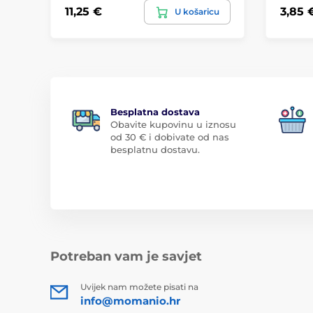
11,25 €
3,85 
U košaricu
Besplatna dostava
Obavite kupovinu u iznosu
od 30 € i dobivate od nas
besplatnu dostavu.
Potreban vam je savjet
Uvijek nam možete pisati na
info@momanio.hr