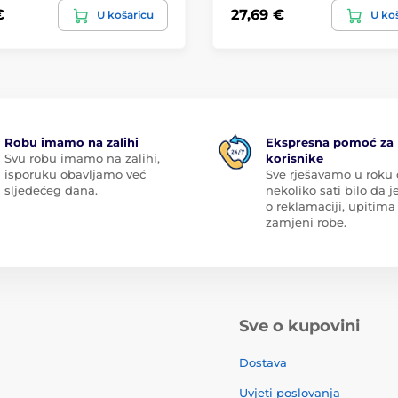
€
27,69 €
U košaricu
U ko
Robu imamo na zalihi
Ekspresna pomoć za
Svu robu imamo na zalihi,
korisnike
isporuku obavljamo već
Sve rješavamo u roku
sljedećeg dana.
nekoliko sati bilo da je
o reklamaciji, upitima 
zamjeni robe.
Sve o kupovini
Dostava
Uvjeti poslovanja