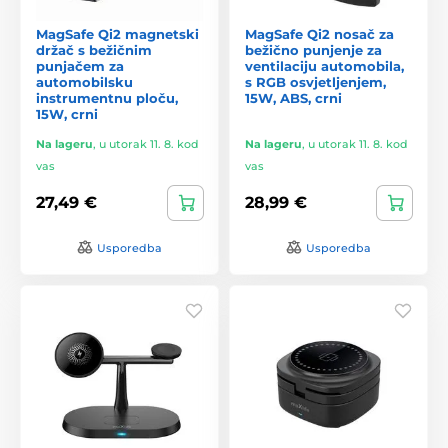
MagSafe Qi2 magnetski
MagSafe Qi2 nosač za
držač s bežičnim
bežično punjenje za
punjačem za
ventilaciju automobila,
automobilsku
s RGB osvjetljenjem,
instrumentnu ploču,
15W, ABS, crni
15W, crni
Na lageru
,
u utorak 11. 8. kod
Na lageru
,
u utorak 11. 8. kod
vas
vas
27,49 €
28,99 €
Usporedba
Usporedba