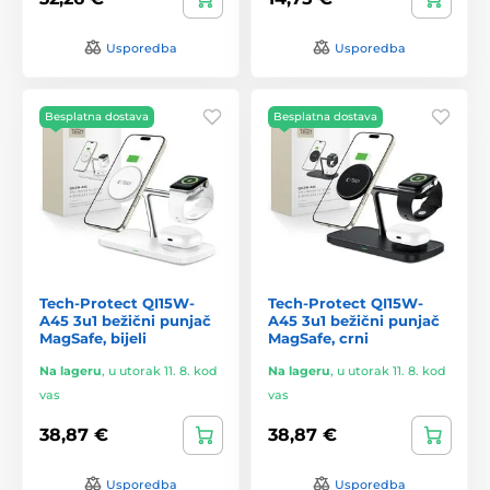
Usporedba
Usporedba
Besplatna dostava
Besplatna dostava
Tech-Protect QI15W-
Tech-Protect QI15W-
A45 3u1 bežični punjač
A45 3u1 bežični punjač
MagSafe, bijeli
MagSafe, crni
Na lageru
,
u utorak 11. 8. kod
Na lageru
,
u utorak 11. 8. kod
vas
vas
38,87 €
38,87 €
Usporedba
Usporedba