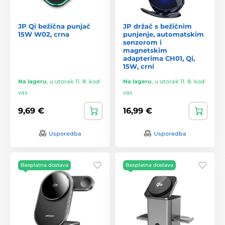
JP Qi bežična punjač
JP držač s bežičnim
15W W02, crna
punjenje, automatskim
senzorom i
magnetskim
adapterima CH01, Qi,
15W, crni
Na lageru
,
u utorak 11. 8. kod
Na lageru
,
u utorak 11. 8. kod
vas
vas
9,69 €
16,99 €
Usporedba
Usporedba
Besplatna dostava
Besplatna dostava