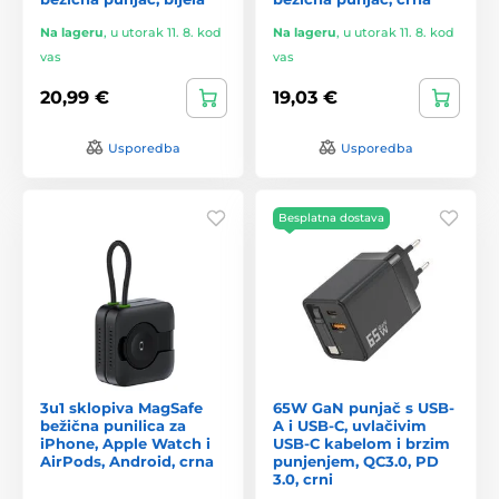
Na lageru
,
u utorak 11. 8. kod
Na lageru
,
u utorak 11. 8. kod
vas
vas
20,99 €
19,03 €
Usporedba
Usporedba
Besplatna dostava
3u1 sklopiva MagSafe
65W GaN punjač s USB-
bežična punilica za
A i USB-C, uvlačivim
iPhone, Apple Watch i
USB-C kabelom i brzim
AirPods, Android, crna
punjenjem, QC3.0, PD
3.0, crni