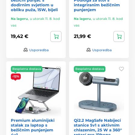
dodirnim svjetlom u
integriranim bežičnim
obliku puža, 15W, bijeli
punjenjem
Na lageru
,
u utorak 11. 8. kod
Na lageru
,
u utorak 11. 8. kod
vas
vas
19,42 €
21,99 €
Usporedba
Usporedba
Besplatna dostava
Besplatna dostava
-12%
Premium aluminijski
Qi2.2 MagSafe Nabíjecí
stalak za laptop s
stanice 5v1 s aktivním
bežičnim punjenjem
chlazením, 25 W a 360°
4u1
rotací pro iPhone,