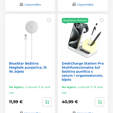
Usporedba
Usporedba
Besplatna dostava
BlueStar Bežična
DeskCharge Station Pro
MagSafe punjačica, 15
Multifunkcionalna 5u1
W, bijela
bežična punilica s
satom i organizatorom,
bijela
Na lageru
,
u utorak 11. 8. kod
Na lageru
,
u utorak 11. 8. kod
vas
vas
11,99 €
40,99 €