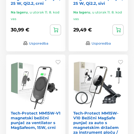
25 W, Qi2.2, crni
25 W, Qi2.2, sivi
Na lageru
,
u utorak 11. 8. kod
Na lageru
,
u utorak 11. 8. kod
vas
vas
30,99 €
29,49 €
Usporedba
Usporedba
Tech-Protect MM15W-V1
Tech-Protect MM15W-
magnetski bežični
V10 Bežični MagSafe
punjač za ventilator s
punjač za auto s
MagSafeom, 15W, crni
magnetskim držačem
za instrument ploču /