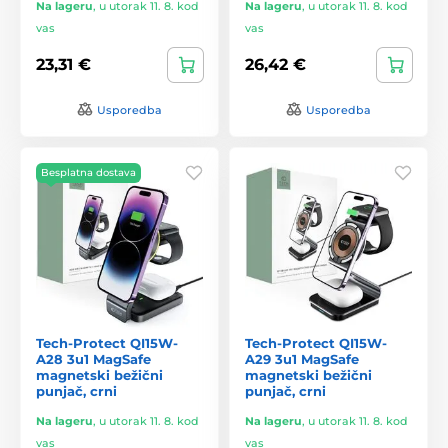
Na lageru
,
u utorak 11. 8. kod
Na lageru
,
u utorak 11. 8. kod
vas
vas
23,31 €
26,42 €
Usporedba
Usporedba
Besplatna dostava
Tech-Protect QI15W-
Tech-Protect QI15W-
A28 3u1 MagSafe
A29 3u1 MagSafe
magnetski bežični
magnetski bežični
punjač, crni
punjač, crni
Na lageru
,
u utorak 11. 8. kod
Na lageru
,
u utorak 11. 8. kod
vas
vas