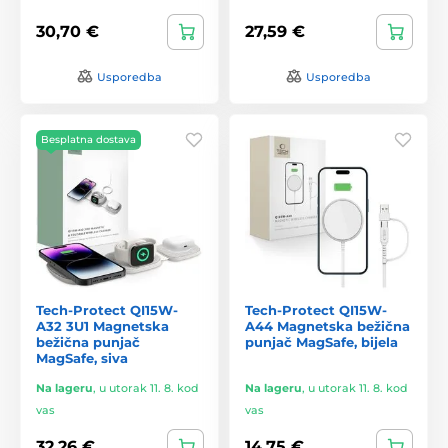
30,70 €
27,59 €
Usporedba
Usporedba
Besplatna dostava
Tech-Protect QI15W-
Tech-Protect QI15W-
A32 3U1 Magnetska
A44 Magnetska bežična
bežična punjač
punjač MagSafe, bijela
MagSafe, siva
Na lageru
,
u utorak 11. 8. kod
Na lageru
,
u utorak 11. 8. kod
vas
vas
32,26 €
14,75 €