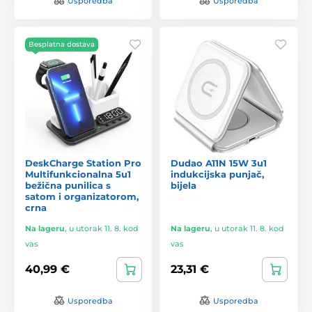
Usporedba
Usporedba
Besplatna dostava
DeskCharge Station Pro
Dudao A11N 15W 3u1
Multifunkcionalna 5u1
indukcijska punjač,
bežična punilica s
bijela
satom i organizatorom,
crna
Na lageru
,
u utorak 11. 8. kod
Na lageru
,
u utorak 11. 8. kod
vas
vas
40,99 €
23,31 €
Usporedba
Usporedba