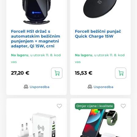
Forcell HS1 držač s
Forcell bežični punjač
automatskim bežičnim
Quick Charge 15W
punjenjem + magnetni
adapter, Qi 15W, crni
Na lageru
,
u utorak 11. 8. kod
Na lageru
,
u utorak 11. 8. kod
vas
vas
27,20 €
15,53 €
Usporedba
Usporedba
Omjer cijene i kvalitete