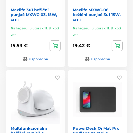
Maxlife 3u1 bežični
Maxlife MXWC-06
punjač MXWC-03, 15W,
bežični punjač 3u1 15W,
crni
crni
Na lageru
,
u utorak 11. 8. kod
Na lageru
,
u utorak 11. 8. kod
vas
vas
15,53 €
19,42 €
Usporedba
Usporedba
Multifunkcionalni
PowerDesk Qi Mat Pro
bežični punjač s
Podloga za stol s