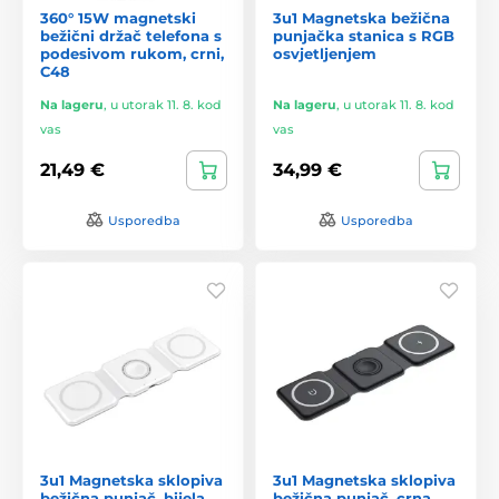
360° 15W magnetski
3u1 Magnetska bežična
bežični držač telefona s
punjačka stanica s RGB
podesivom rukom, crni,
osvjetljenjem
C48
Na lageru
,
u utorak 11. 8. kod
Na lageru
,
u utorak 11. 8. kod
vas
vas
21,49 €
34,99 €
Usporedba
Usporedba
3u1 Magnetska sklopiva
3u1 Magnetska sklopiva
bežična punjač, bijela
bežična punjač, crna