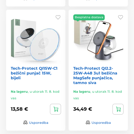
Besplatna dostava
Tech-Protect QI15W-C1
Tech-Protect QI2.2-
bežični punjač 15W,
25W-A48 3u1 bežična
bijeli
MagSafe punjačica,
tamno siva
Na lageru
,
u utorak 11. 8. kod
Na lageru
,
u utorak 11. 8. kod
vas
vas
13,58 €
34,49 €
Usporedba
Usporedba