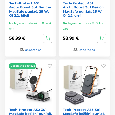
Tech-Protect A51
Tech-Protect A51
ArcticBoost 3u1 Bežični
ArcticBoost 3u1 Bežični
MagSafe punjač, 25 W,
MagSafe punjač, 25 W,
Qi 2.2, bijeli
Qi 2.2, crni
Na lageru
,
u utorak 11. 8. kod
Na lageru
,
u utorak 11. 8. kod
vas
vas
58,99 €
58,99 €
Usporedba
Usporedba
Besplatna dostava
Tech-Protect A52 3u1
Tech-Protect A53 3u1
MagSafe bežični punjač,
MagSafe bežični punjač,