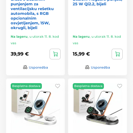
punjenjem za
25 W Qi2.2, bijeli
ventilacijsku rešetku
automobila, s RGB
opcionalnim
osvjetljenjem, 15W,
okrugli, bijeli
Na lageru
,
u utorak 11. 8. kod
Na lageru
,
u utorak 11. 8. kod
vas
vas
39,99 €
15,99 €
Usporedba
Usporedba
Besplatna dostava
Besplatna dostava