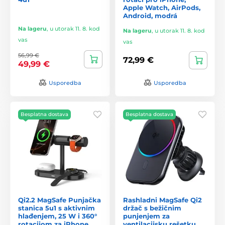
Apple Watch, AirPods,
Android, modrá
Na lageru
,
u utorak 11. 8. kod
Na lageru
,
u utorak 11. 8. kod
vas
vas
56,99 €
72,99 €
49,99 €
Usporedba
Usporedba
Besplatna dostava
Besplatna dostava
Qi2.2 MagSafe Punjačka
Rashladni MagSafe Qi2
stanica 5u1 s aktivnim
držač s bežičnim
hlađenjem, 25 W i 360°
punjenjem za
rotacijom za iPhone,
ventilacijsku rešetku