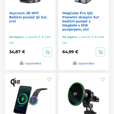
Joyroom JR-W17
MagCube Pro Qi2
Bežični punjač Qi 3u1,
Pametni sklopivi 3u1
crni
bežični punjač s
MagSafe s 15W
punjenjem, sivi
Na lageru
,
u utorak 11. 8. kod
Na lageru
,
u utorak 11. 8. kod
vas
vas
34,87 €
64,99 €
Usporedba
Usporedba