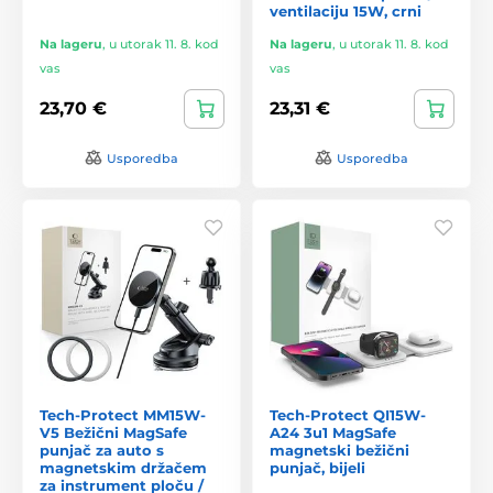
ventilaciju 15W, crni
Na lageru
,
u utorak 11. 8. kod
Na lageru
,
u utorak 11. 8. kod
vas
vas
23,70 €
23,31 €
Usporedba
Usporedba
Tech-Protect MM15W-
Tech-Protect QI15W-
V5 Bežični MagSafe
A24 3u1 MagSafe
punjač za auto s
magnetski bežični
magnetskim držačem
punjač, bijeli
za instrument ploču /