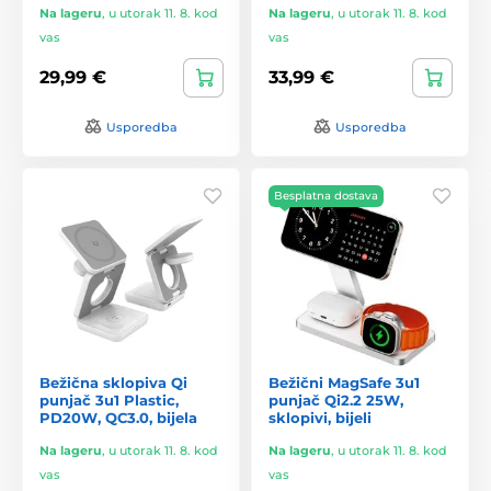
Na lageru
,
u utorak 11. 8. kod
Na lageru
,
u utorak 11. 8. kod
vas
vas
29,99 €
33,99 €
Usporedba
Usporedba
Besplatna dostava
Bežična sklopiva Qi
Bežični MagSafe 3u1
punjač 3u1 Plastic,
punjač Qi2.2 25W,
PD20W, QC3.0, bijela
sklopivi, bijeli
Na lageru
,
u utorak 11. 8. kod
Na lageru
,
u utorak 11. 8. kod
vas
vas