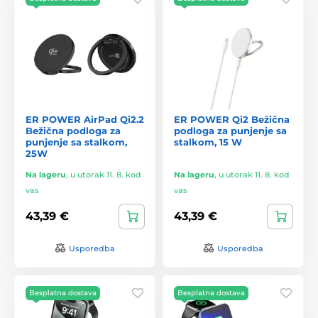
ER POWER AirPad Qi2.2
ER POWER Qi2 Bežična
Bežična podloga za
podloga za punjenje sa
punjenje sa stalkom,
stalkom, 15 W
25W
Na lageru
,
u utorak 11. 8. kod
Na lageru
,
u utorak 11. 8. kod
vas
vas
43,39 €
43,39 €
Usporedba
Usporedba
Besplatna dostava
Besplatna dostava