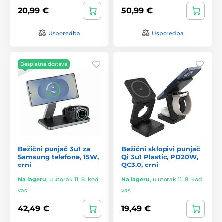
20,99 €
50,99 €
Usporedba
Usporedba
Besplatna dostava
Bežični punjač 3u1 za
Bežični sklopivi punjač
Samsung telefone, 15W,
Qi 3u1 Plastic, PD20W,
crni
QC3.0, crni
Na lageru
,
u utorak 11. 8. kod
Na lageru
,
u utorak 11. 8. kod
vas
vas
42,49 €
19,49 €