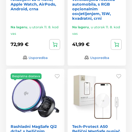
Apple Watch, AirPods,
automobila, s RGB
Android, crna
opcionalnim
osvjetljenjem, 15W,
kvadratni, crni
Na lageru
,
u utorak 11. 8. kod
Na lageru
,
u utorak 11. 8. kod
vas
vas
72,99 €
41,99 €
Usporedba
Usporedba
Besplatna dostava
Rashladni MagSafe Qi2
Tech-Protect A50
držač s bežičnim
Bežični MagSafe punjač,