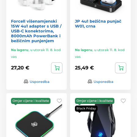
Forcell višenamjenski
JP 4u1 bežična punjač
15W 4u1 adapter s USB /
W01, crna
USB-C konektorima,
8000mAh PowerBank i
bežičnim punjenjem
Na lageru
,
u utorak 11. 8. kod
Na lageru
,
u utorak 11. 8. kod
vas
vas
27,20 €
25,49 €
Usporedba
Usporedba
Omjer cijene i kvalitete
Omjer cijene i kvalitete
Black Friday