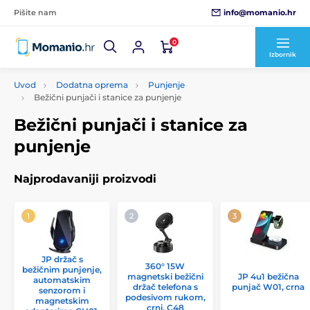
info@momanio.hr
Pišite nam
0
Izbornik
Uvod
Dodatna oprema
Punjenje
Bežični punjači i stanice za punjenje
Bežični punjači i stanice za
punjenje
Najprodavaniji proizvodi
JP držač s
360° 15W
bežičnim punjenje,
magnetski bežični
JP 4u1 bežična
automatskim
držač telefona s
punjač W01, crna
senzorom i
podesivom rukom,
magnetskim
crni, C48