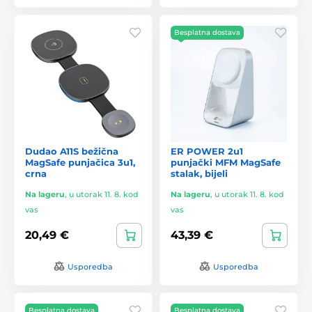
Besplatna dostava
Dudao A11S bežična
ER POWER 2u1
MagSafe punjačica 3u1,
punjački MFM MagSafe
crna
stalak, bijeli
Na lageru
,
u utorak 11. 8. kod
Na lageru
,
u utorak 11. 8. kod
vas
vas
20,49 €
43,39 €
Usporedba
Usporedba
Besplatna dostava
Besplatna dostava