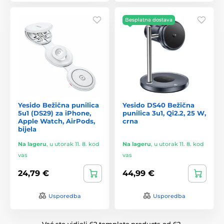
Besplatna dostava
Yesido Bežična punilica
Yesido DS40 Bežična
5u1 (DS29) za iPhone,
punilica 3u1, Qi2.2, 25 W,
Apple Watch, AirPods,
crna
bijela
Na lageru
,
u utorak 11. 8. kod
Na lageru
,
u utorak 11. 8. kod
vas
vas
24,79 €
44,99 €
Usporedba
Usporedba
Već ste vidjeli 62 template.products od 62.