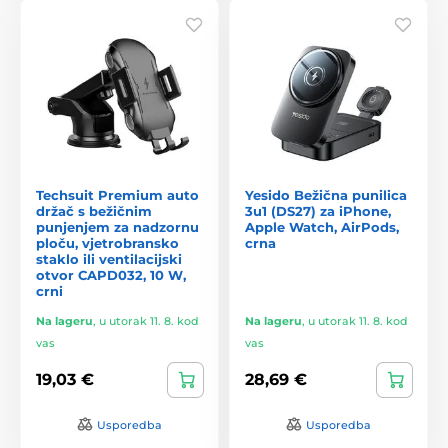
Techsuit Premium auto
Yesido Bežična punilica
držač s bežičnim
3u1 (DS27) za iPhone,
punjenjem za nadzornu
Apple Watch, AirPods,
ploču, vjetrobransko
crna
staklo ili ventilacijski
otvor CAPD032, 10 W,
crni
Na lageru
,
u utorak 11. 8. kod
Na lageru
,
u utorak 11. 8. kod
vas
vas
19,03 €
28,69 €
Usporedba
Usporedba