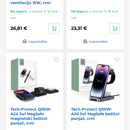
ventilaciju 15W, crni
Na lageru
,
u utorak 11. 8. kod
Na lageru
,
u utorak 11. 8. kod
vas
vas
26,81 €
23,31 €
Usporedba
Usporedba
Tech-Protect QI15W-
Tech-Protect QI15W-
A24 3u1 MagSafe
A26 3u1 MagSafe bežični
magnetski bežični
punjač, crni
punjač, crni