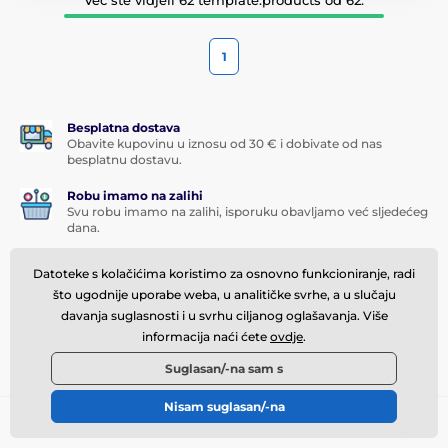
1
Besplatna dostava
Obavite kupovinu u iznosu od 30 € i dobivate od nas
besplatnu dostavu.
Robu imamo na zalihi
Svu robu imamo na zalihi, isporuku obavljamo već sljedećeg
dana.
Ekspresna pomoć za korisnike
Datoteke s kolačićima koristimo za osnovno funkcioniranje, radi
Sve rješavamo u roku od nekoliko sati bilo da je riječ
što ugodnije uporabe weba, u analitičke svrhe, a u slučaju
o reklamaciji, upitima ili zamjeni robe.
davanja suglasnosti i u svrhu ciljanog oglašavanja. Više
Program vjernosti
informacija naći ćete
ovdje
.
Svojim stalnim kupcima nudimo zanimljive popuste.
Suglasan/-na sam s
Nisam suglasan/-na
Potreban vam je savjet
offline