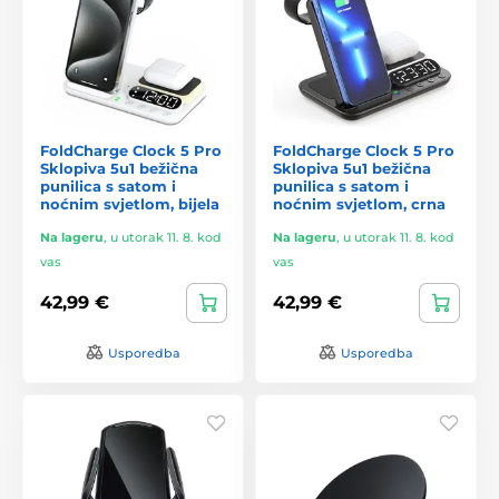
FoldCharge Clock 5 Pro
FoldCharge Clock 5 Pro
Sklopiva 5u1 bežična
Sklopiva 5u1 bežična
punilica s satom i
punilica s satom i
noćnim svjetlom, bijela
noćnim svjetlom, crna
Na lageru
,
u utorak 11. 8. kod
Na lageru
,
u utorak 11. 8. kod
vas
vas
42,99 €
42,99 €
Usporedba
Usporedba