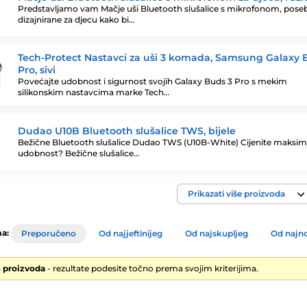
Predstavljamo vam Mačje uši Bluetooth slušalice s mikrofonom, pose
dizajnirane za djecu kako bi…
Tech-Protect Nastavci za uši 3 komada, Samsung Galaxy 
Pro, sivi
Povećajte udobnost i sigurnost svojih Galaxy Buds 3 Pro s mekim
silikonskim nastavcima marke Tech…
Dudao U10B Bluetooth slušalice TWS, bijele
Bežične Bluetooth slušalice Dudao TWS (U10B-White) Cijenite maksi
udobnost? Bežične slušalice…
Prikazati više proizvoda
a:
Preporučeno
Od najjeftinijeg
Od najskupljeg
Od najno
6 proizvoda
- rezultate podesite točno prema svojim kriterijima.