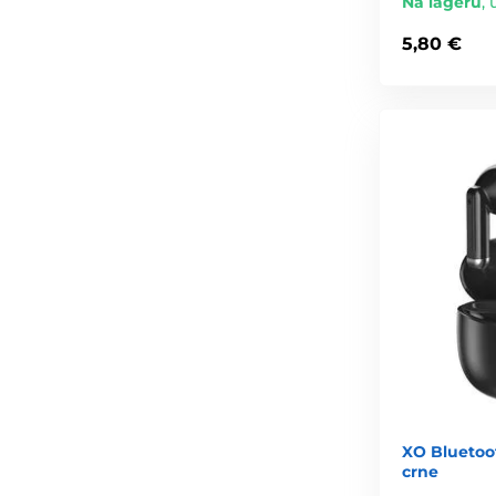
Na lageru
,
5,80 €
XO Bluetoot
crne