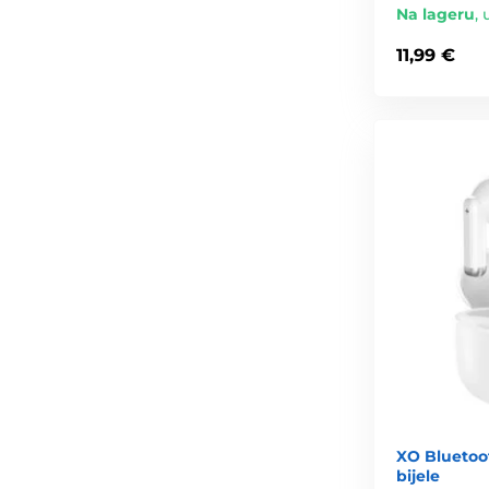
Na lageru
,
11,99 €
XO Bluetoot
bijele