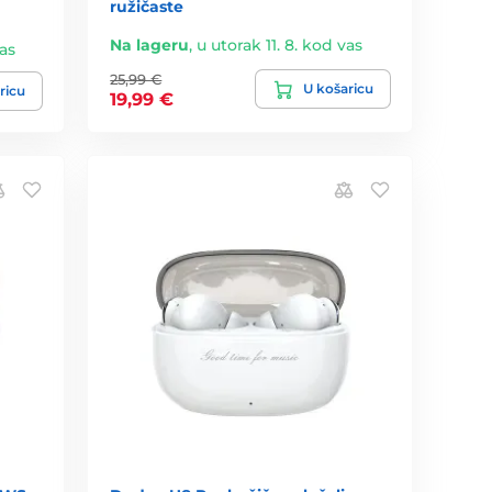
ružičaste
Na lageru
,
u utorak 11. 8. kod vas
vas
25,99 €
U košaricu
ricu
19,99 €