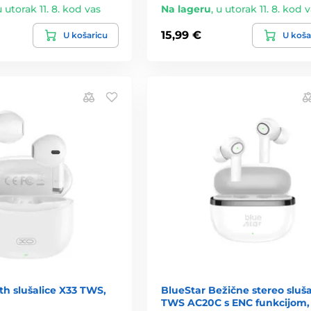
u utorak 11. 8. kod vas
Na lageru
,
u utorak 11. 8. kod 
15,99 €
U košaricu
U koša
h slušalice X33 TWS,
BlueStar Bežične stereo sluša
TWS AC20C s ENC funkcijom,