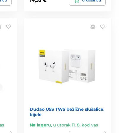
14,33 €
ricu
U košaricu
Dudao U5S TWS bežične slušalice,
bijele
vas
Na lageru
,
u utorak 11. 8. kod vas