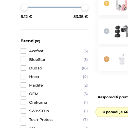
6.12 €
53.35 €
Brend
(10)
Acefast
(5)
BlueStar
(3)
Dudao
(16)
Hoco
(4)
Maxlife
(2)
OEM
(5)
Rasporediti prem
Onikuma
(1)
SWISSTEN
(1)
U ponudi je 4
Tech-Protect
(7)