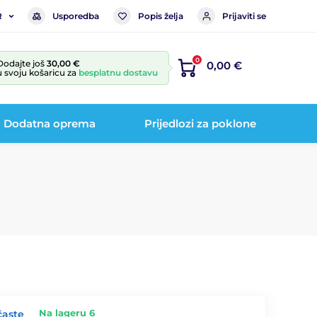
Usporedba
Popis želja
Prijaviti se
R
0
Dodajte još
30,00 €
0,00 €
u svoju košaricu za
besplatnu dostavu
Dodatna oprema
Prijedlozi za poklone
Na lageru 6
časte