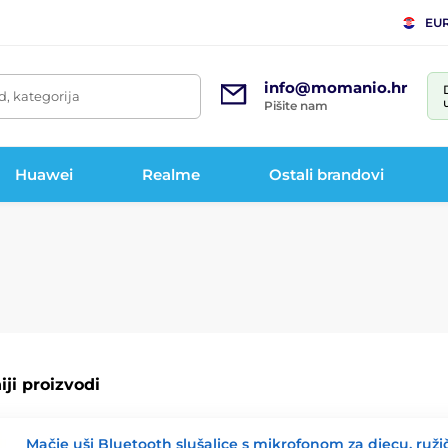
EU
info@momanio.hr
d, kategorija
Pišite nam
Huawei
Realme
Ostali brandovi
ji proizvodi
Mačje uši Bluetooth slušalice s mikrofonom za djecu, ruži