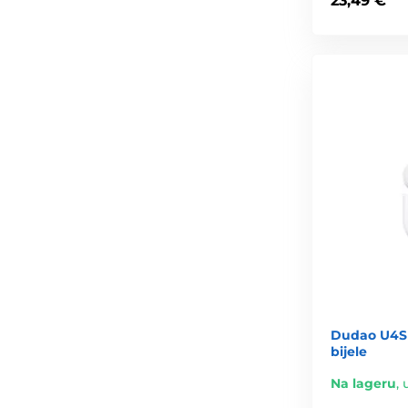
23,49 €
Dudao U4S 
bijele
Na lageru
,