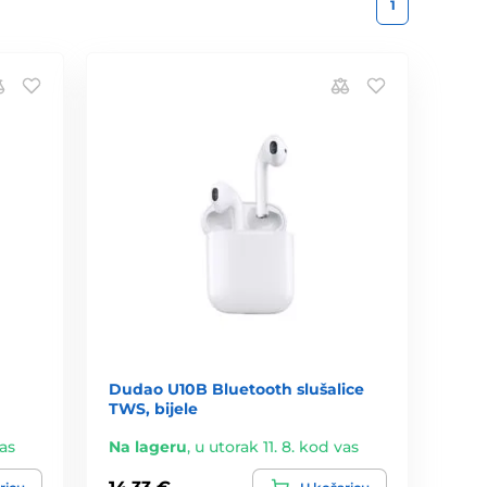
1
Dudao U10B Bluetooth slušalice
TWS, bijele
vas
Na lageru
,
u utorak 11. 8. kod vas