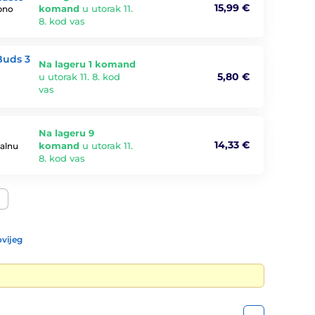
15,99 €
komand
u utorak 11.
bno
8. kod vas
Buds 3
Na lageru 1 komand
5,80 €
u utorak 11. 8. kod
vas
Na lageru 9
14,33 €
komand
u utorak 11.
malnu
8. kod vas
vijeg