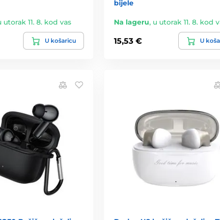
bijele
u utorak 11. 8. kod vas
Na lageru
,
u utorak 11. 8. kod 
15,53 €
U košaricu
U koša