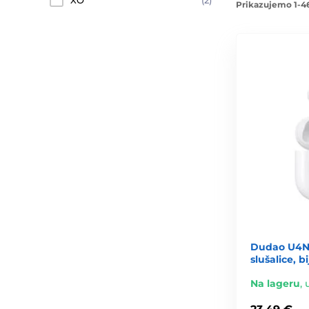
XO
(2)
Prikazujemo 1-4
Dudao U4N
slušalice, bi
Na lageru
,