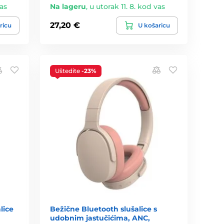
vas
Na lageru
,
u utorak 11. 8. kod vas
27,20 €
ricu
U košaricu
Uštedite
-23%
lice
Bežične Bluetooth slušalice s
udobnim jastučićima, ANC,