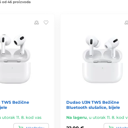
6 od 46 proizvoda
 TWS Bežične
Dudao U3N TWS Bežične
jele
Bluetooth slušalice, bijele
u utorak 11. 8. kod vas
Na lageru
,
u utorak 11. 8. kod 