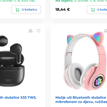
u utorak 11. 8. kod vas
Na lageru
,
u utorak 11. 8. kod 
18,44 €
U košaricu
U koša
h slušalice X33 TWS,
Mačje uši Bluetooth slušalice 
mikrofonom za djecu, ružiča