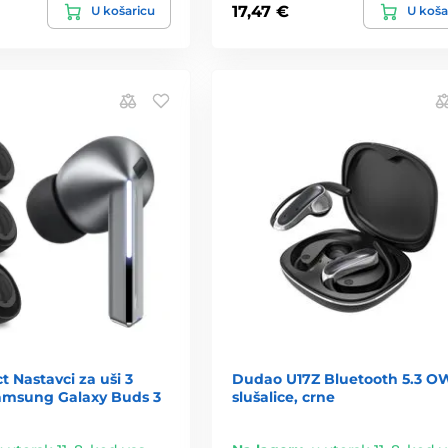
17,47 €
U košaricu
U koša
t Nastavci za uši 3
Dudao U17Z Bluetooth 5.3 O
msung Galaxy Buds 3
slušalice, crne