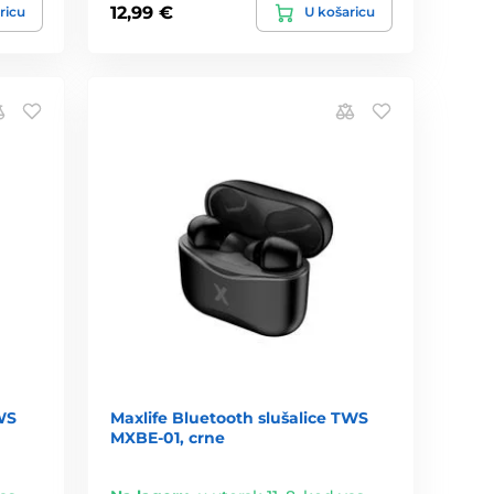
12,99 €
ricu
U košaricu
WS
Maxlife Bluetooth slušalice TWS
MXBE-01, crne