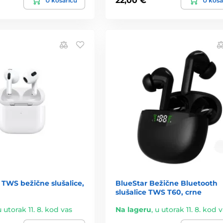
22,00 €
U košaricu
U koša
TWS bežične slušalice,
BlueStar Bežične Bluetooth
slušalice TWS T60, crne
u utorak 11. 8. kod vas
Na lageru
,
u utorak 11. 8. kod 