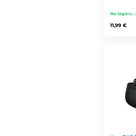
Na lageru
,
11,99 €