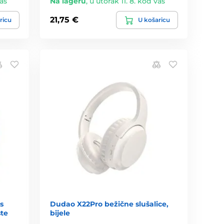
vas
Na lageru
,
u utorak 11. 8. kod vas
21,75 €
ricu
U košaricu
s
Dudao X22Pro bežične slušalice,
ste
bijele