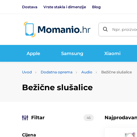
Dostava
Vrste stakla i dimenzije
Blog
Npr. proizvo
Apple
Samsung
Xiaomi
Uvod
Dodatna oprema
Audio
Bežične slušalice
Bežične slušalice
Filtar
Najprodavani
46
Cijena