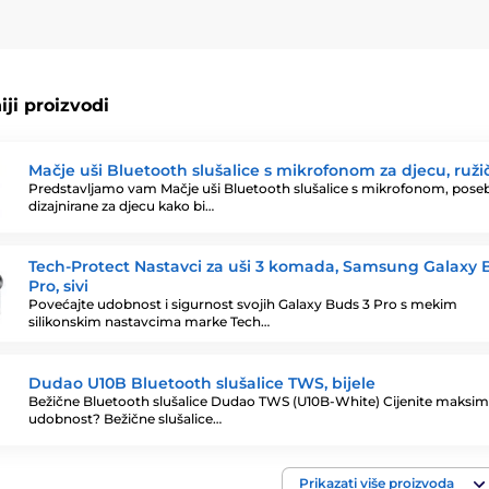
ji proizvodi
Mačje uši Bluetooth slušalice s mikrofonom za djecu, ruži
Predstavljamo vam Mačje uši Bluetooth slušalice s mikrofonom, pose
dizajnirane za djecu kako bi…
Tech-Protect Nastavci za uši 3 komada, Samsung Galaxy 
Pro, sivi
Povećajte udobnost i sigurnost svojih Galaxy Buds 3 Pro s mekim
silikonskim nastavcima marke Tech…
Dudao U10B Bluetooth slušalice TWS, bijele
Bežične Bluetooth slušalice Dudao TWS (U10B-White) Cijenite maksi
udobnost? Bežične slušalice…
Prikazati više proizvoda