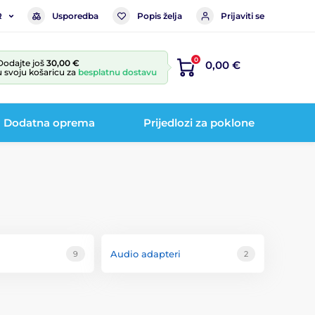
Usporedba
Popis želja
Prijaviti se
R
0
Dodajte još
30,00 €
0,00 €
u svoju košaricu za
besplatnu dostavu
Dodatna oprema
Prijedlozi za poklone
Audio adapteri
9
2