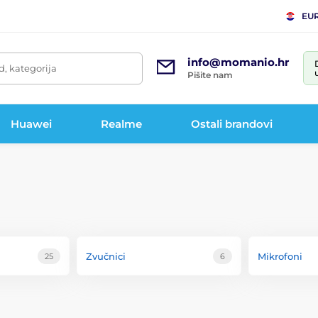
EU
info@momanio.hr
d, kategorija
Pišite nam
Huawei
Realme
Ostali brandovi
Zvučnici
Mikrofoni
25
6