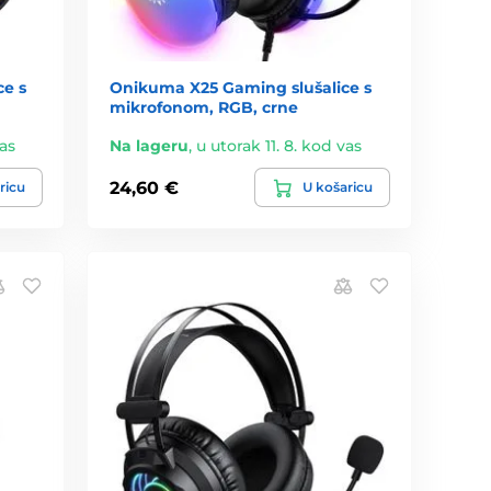
e s
Onikuma X25 Gaming slušalice s
mikrofonom, RGB, crne
vas
Na lageru
,
u utorak 11. 8. kod vas
24,60 €
ricu
U košaricu