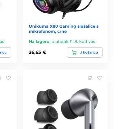
Onikuma X80 Gaming slušalice s
mikrofonom, crne
vas
Na lageru
,
u utorak 11. 8. kod vas
26,65 €
ricu
U košaricu