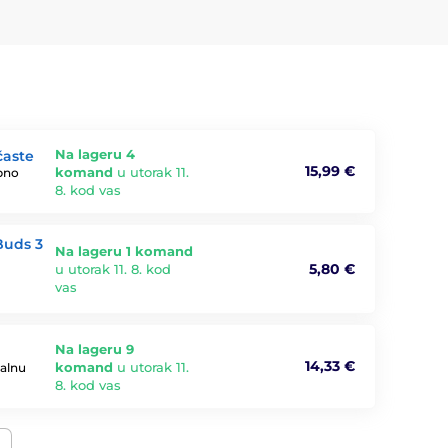
Na lageru 4
časte
15,99 €
komand
u utorak 11.
bno
8. kod vas
Buds 3
Na lageru 1 komand
5,80 €
u utorak 11. 8. kod
vas
Na lageru 9
14,33 €
komand
u utorak 11.
malnu
8. kod vas