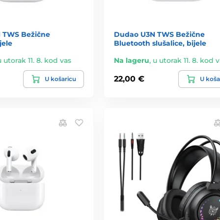
 TWS Bežične
Dudao U3N TWS Bežične
jele
Bluetooth slušalice, bijele
u utorak 11. 8. kod vas
Na lageru
,
u utorak 11. 8. kod 
22,00 €
U košaricu
U koša