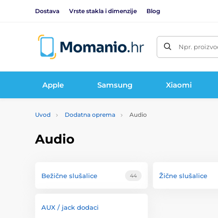
Dostava
Vrste stakla i dimenzije
Blog
Npr. proizvo
Apple
Samsung
Xiaomi
Uvod
Dodatna oprema
Audio
Audio
Bežične slušalice
Žične slušalice
44
AUX / jack dodaci