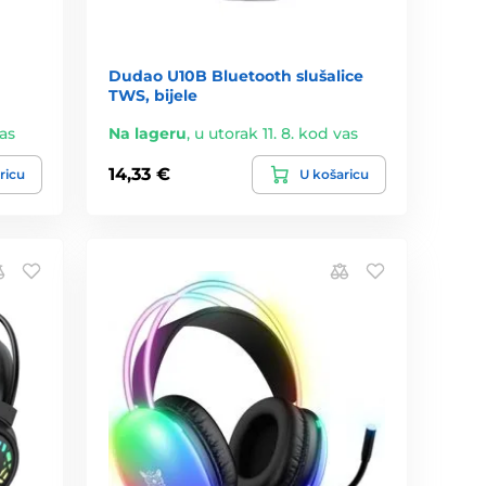
Dudao U10B Bluetooth slušalice
TWS, bijele
vas
Na lageru
,
u utorak 11. 8. kod vas
14,33 €
ricu
U košaricu