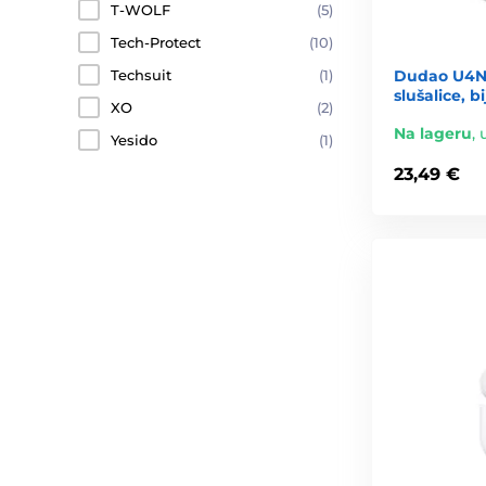
T-WOLF
(5)
Tech-Protect
(10)
Dudao U4N
Techsuit
(1)
slušalice, bi
XO
(2)
Na lageru
,
Yesido
(1)
23,49 €