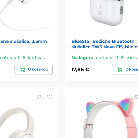
ane slušalice, 3,5mm
BlueStar Bežične Bluetooth
slušalice TWS Nova Fi5, bijele
u utorak 11. 8. kod vas
Na lageru
,
u utorak 11. 8. kod 
17,86 €
U košaricu
U koša