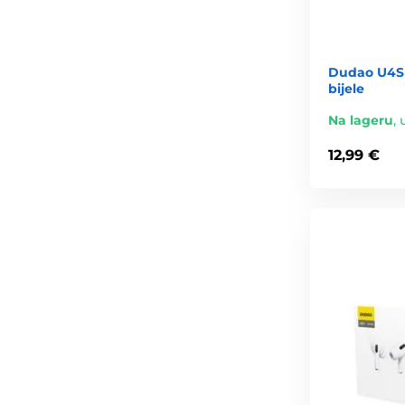
Dudao U4S 
bijele
Na lageru
,
12,99 €