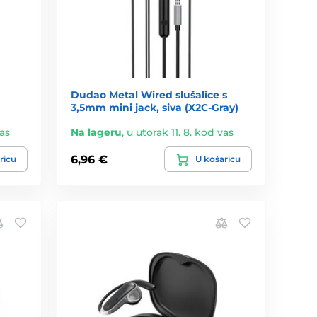
Dudao Metal Wired slušalice s
3,5mm mini jack, siva (X2C-Gray)
vas
Na lageru
,
u utorak 11. 8. kod vas
6,96 €
ricu
U košaricu