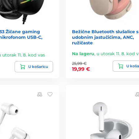
33 Žičane gaming
Bežične Bluetooth slušalice s
 mikrofonom USB-C,
udobnim jastučićima, ANC,
ružičaste
Na lageru
,
u utorak 11. 8. kod 
u utorak 11. 8. kod vas
25,99 €
U koša
U košaricu
19,99 €