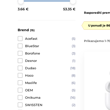
3.66 €
53.35 €
Rasporediti prem
U ponudi je 8
Brend
(15)
Acefast
(5)
Prikazujemo 1-70
BlueStar
(3)
Borofone
(3)
Dexnor
(1)
Dudao
(18)
Hoco
(8)
Maxlife
(6)
OEM
(5)
Onikuma
(16)
SWISSTEN
(2)