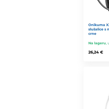
Onikuma X
slušalice s
crne
Na lageru
,
26,24 €