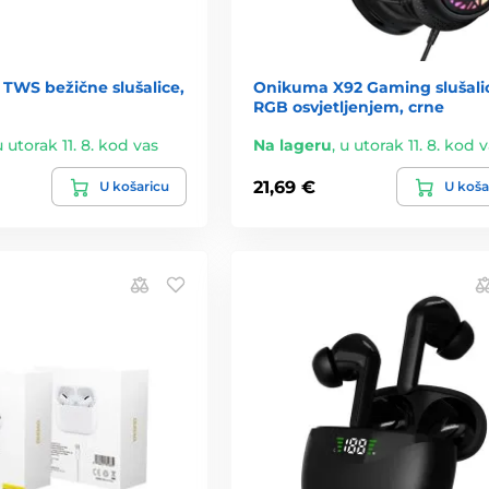
TWS bežične slušalice,
Onikuma X92 Gaming slušalic
RGB osvjetljenjem, crne
u utorak 11. 8. kod vas
Na lageru
,
u utorak 11. 8. kod 
21,69 €
U košaricu
U koša