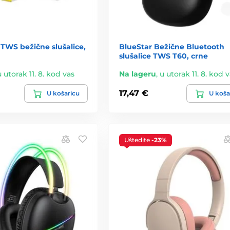
TWS bežične slušalice,
BlueStar Bežične Bluetooth
slušalice TWS T60, crne
u utorak 11. 8. kod vas
Na lageru
,
u utorak 11. 8. kod 
17,47 €
U košaricu
U koša
Uštedite
-23%