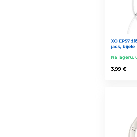
XO EP57 žič
jack, bijele
Na lageru
,
3,99 €