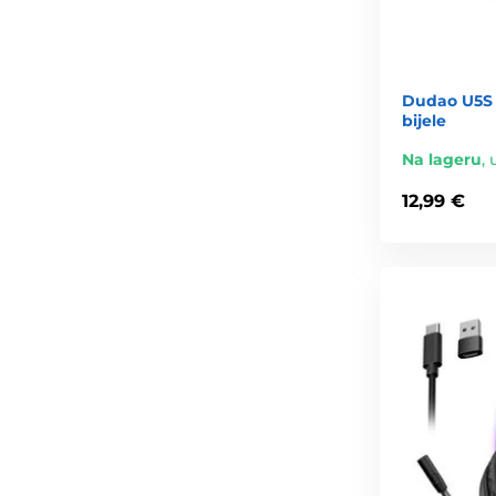
Dudao U5S 
bijele
Na lageru
,
12,99 €