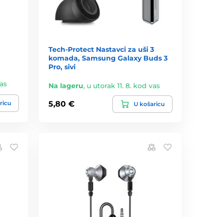
Tech-Protect Nastavci za uši 3
komada, Samsung Galaxy Buds 3
Pro, sivi
vas
Na lageru
,
u utorak 11. 8. kod vas
ricu
5,80 €
U košaricu