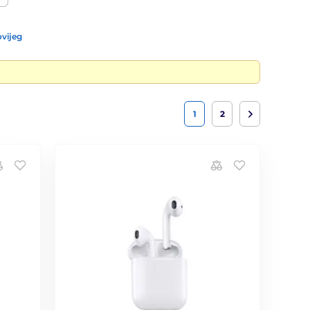
vijeg
1
2