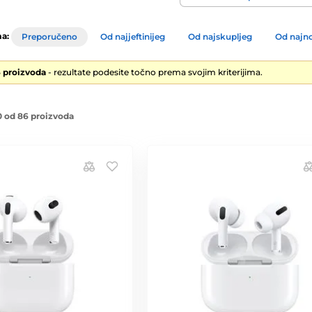
a:
Preporučeno
Od najjeftinijeg
Od najskupljeg
Od najno
6 proizvoda
- rezultate podesite točno prema svojim kriterijima.
 od 86 proizvoda