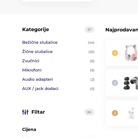
Kategorije
Najprodavani
87
Bežične slušalice
(44)
Žične slušalice
(25)
Zvučnici
(6)
Mikrofoni
(9)
Audio adapteri
(2)
AUX / jack dodaci
(0)
Filtar
86
Cijena