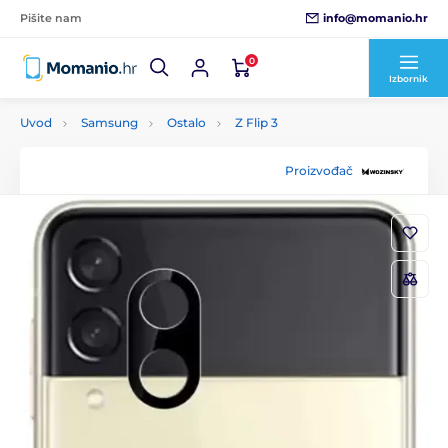
info@momanio.hr
Pišite nam
0
Izbornik
Uvod
Samsung
Ostalo
Z Flip 3
Proizvođač