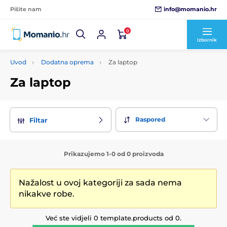
info@momanio.hr
Pišite nam
0
Izbornik
Uvod
Dodatna oprema
Za laptop
Za laptop
Raspored
Filtar
Prikazujemo 1-0 od 0 proizvoda
Nažalost u ovoj kategoriji za sada nema
nikakve robe.
Već ste vidjeli 0 template.products od 0.