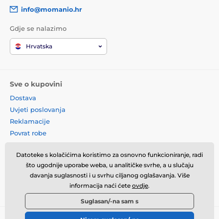
info@momanio.hr
Gdje se nalazimo
Hrvatska
Sve o kupovini
Dostava
Uvjeti poslovanja
Reklamacije
Povrat robe
Zamjena robe
Datoteke s kolačićima koristimo za osnovno funkcioniranje, radi
Načela o korištenju kolačića
što ugodnije uporabe weba, u analitičke svrhe, a u slučaju
Kontaktne informacije
davanja suglasnosti i u svrhu ciljanog oglašavanja. Više
Informacije o obradi osobnih
informacija naći ćete
ovdje
.
podataka
Suglasan/-na sam s