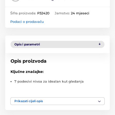
Šifra proizvoda:
P32420
Jamstvo:
24 mjeseci
Podaci o prodavaču
Opis i parametri
Opis proizvoda
Ključne značajke:
7 podesivi nivoa za idealan kut gledanja
Podesiva visina: 64–149 mm
Lagan i prenosiv dizajn – težina samo 237 g
Prikazati cijeli opis
Izdržljiva konstrukcija od aluminijske legure
Silikonske podloške protiv klizanja i ogrebotina