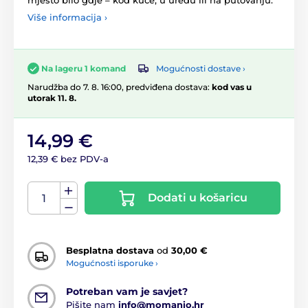
mjesto bilo gdje – kod kuće, u uredu ili na putovanju.
Više informacija ›
Mogućnosti dostave ›
Na lageru 1 komand
Narudžba do 7. 8. 16:00, predviđena dostava:
kod vas u
utorak 11. 8.
14,99 €
12,39 € bez PDV-a
Dodati u košaricu
Besplatna dostava
od
30,00 €
Mogućnosti isporuke ›
Potreban vam je savjet?
Pišite nam
info@momanio.hr