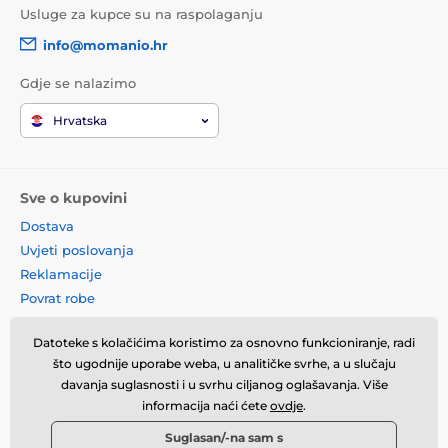
Usluge za kupce su na raspolaganju
info@momanio.hr
Gdje se nalazimo
Hrvatska
Sve o kupovini
Dostava
Uvjeti poslovanja
Reklamacije
Povrat robe
Zamjena robe
Datoteke s kolačićima koristimo za osnovno funkcioniranje, radi
Načela o korištenju kolačića
što ugodnije uporabe weba, u analitičke svrhe, a u slučaju
Kontaktne informacije
davanja suglasnosti i u svrhu ciljanog oglašavanja. Više
Informacije o obradi osobnih
informacija naći ćete
ovdje
.
podataka
Suglasan/-na sam s