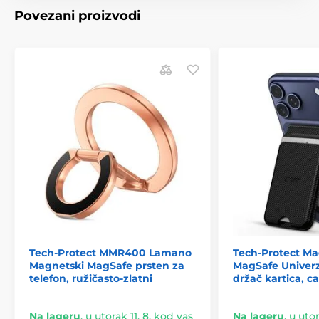
Kompatibilan s laptopima veličine 13–20"
Povezani proizvodi
Sklopivo izvedba s praktičnom torbom
Proizvod je uvršten u kategorije
Tech-Protect MMR400 Lamano
Tech-Protect Ma
Magnetski MagSafe prsten za
MagSafe Univer
telefon, ružičasto-zlatni
držač kartica, c
Na lageru
,
u utorak 11. 8. kod vas
Na lageru
,
u utor