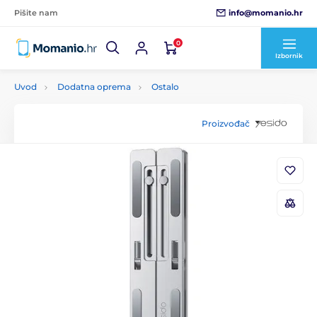
info@momanio.hr
Pišite nam
0
Izbornik
Uvod
Dodatna oprema
Ostalo
Proizvođač