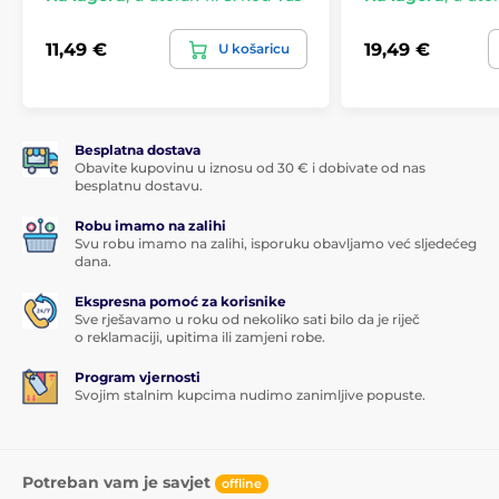
11,49 €
19,49 €
U košaricu
Besplatna dostava
Obavite kupovinu u iznosu od 30 € i dobivate od nas
besplatnu dostavu.
Robu imamo na zalihi
Svu robu imamo na zalihi, isporuku obavljamo već sljedećeg
dana.
Ekspresna pomoć za korisnike
Sve rješavamo u roku od nekoliko sati bilo da je riječ
o reklamaciji, upitima ili zamjeni robe.
Program vjernosti
Svojim stalnim kupcima nudimo zanimljive popuste.
Potreban vam je savjet
offline