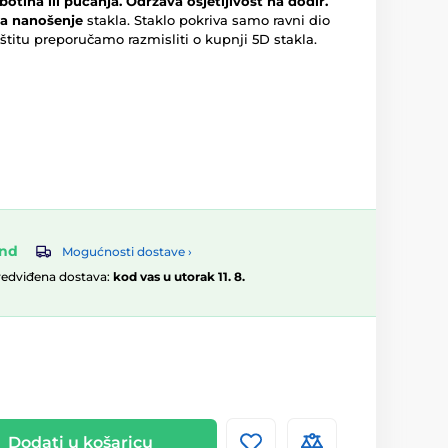
otina ili pucanja.
Održava osjetljivost na dodir.
za nanošenje
stakla. Staklo pokriva samo ravni dio
titu preporučamo razmisliti o kupnji 5D stakla.
and
Mogućnosti dostave ›
redviđena dostava:
kod vas u utorak 11. 8.
Dodati u košaricu