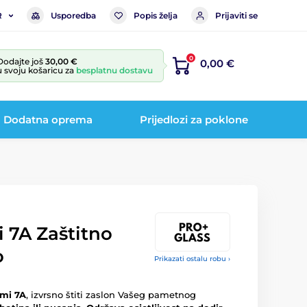
Usporedba
Popis želja
Prijaviti se
R
0
Dodajte još
30,00 €
0,00 €
u svoju košaricu za
besplatnu dostavu
Dodatna oprema
Prijedlozi za poklone
 7A Zaštitno
o
Prikazati ostalu robu ›
dmi 7A
, izvrsno štiti zaslon Vašeg pametnog