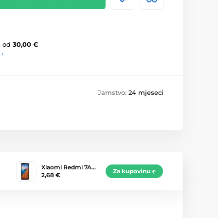
a
od
30,00 €
 ›
Jamstvo:
24 mjeseci
Xiaomi Redmi 7A…
Za kupovinu
2,68 €