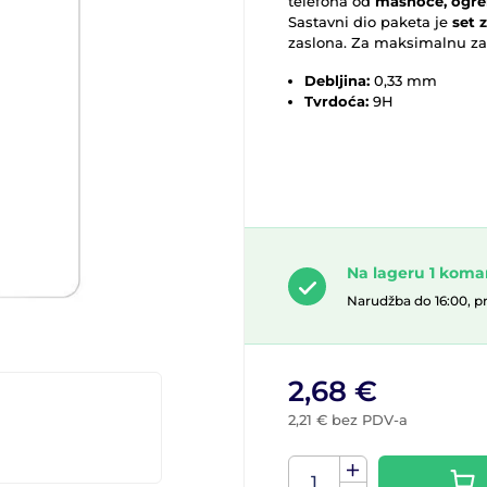
telefona od
masnoće, ogreb
Sastavni dio paketa je
set 
zaslona. Za maksimalnu zaš
Debljina:
0,33 mm
Tvrdoća:
9H
Na lageru 1 kom
Narudžba do 16:00, p
2,68 €
2,21 € bez PDV-a