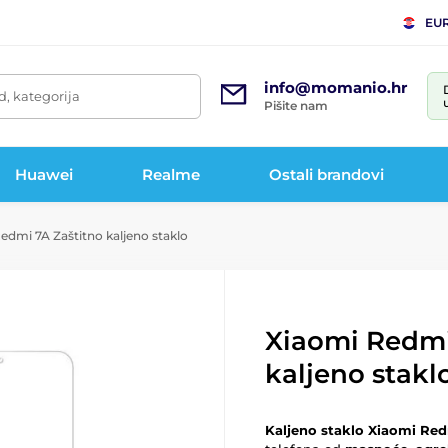
EU
info@momanio.hr
d, kategorija
Pišite nam
Huawei
Realme
Ostali brandovi
edmi 7A Zaštitno kaljeno staklo
Xiaomi Redmi
kaljeno stakl
Kaljeno staklo Xiaomi Re