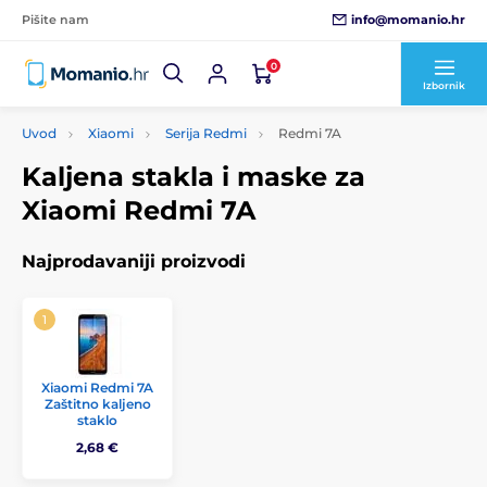
info@momanio.hr
Pišite nam
0
Izbornik
Uvod
Xiaomi
Serija Redmi
Redmi 7A
Kaljena stakla i maske za
Xiaomi Redmi 7A
Najprodavaniji proizvodi
Xiaomi Redmi 7A
Zaštitno kaljeno
staklo
2,68 €