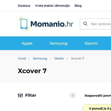
Dostava
Vrste stakla i dimenzije
Blog
Npr. proizvo
Apple
Samsung
Xiaomi
Uvod
Samsung
Ostalo
Xcover 7
Xcover 7
Filtar
0
Rasporediti prem
U ponudi je 0