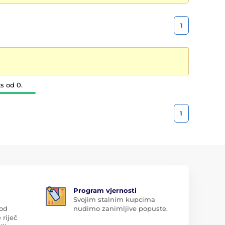
1
s od 0.
1
Program vjernosti
Svojim stalnim kupcima
 od
nudimo zanimljive popuste.
 riječ