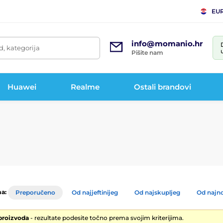
EU
info@momanio.hr
d, kategorija
Pišite nam
Huawei
Realme
Ostali brandovi
a:
Preporučeno
Od najjeftinijeg
Od najskupljeg
Od najno
 proizvoda
- rezultate podesite točno prema svojim kriterijima.