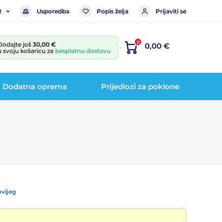
Usporedba
Popis želja
Prijaviti se
R
0
Dodajte još
30,00 €
0,00 €
u svoju košaricu za
besplatnu dostavu
Dodatna oprema
Prijedlozi za poklone
vijeg