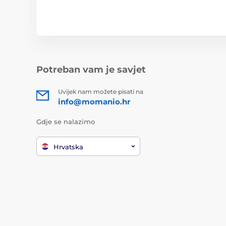
Potreban vam je savjet
Uvijek nam možete pisati na
info@momanio.hr
Gdje se nalazimo
Hrvatska