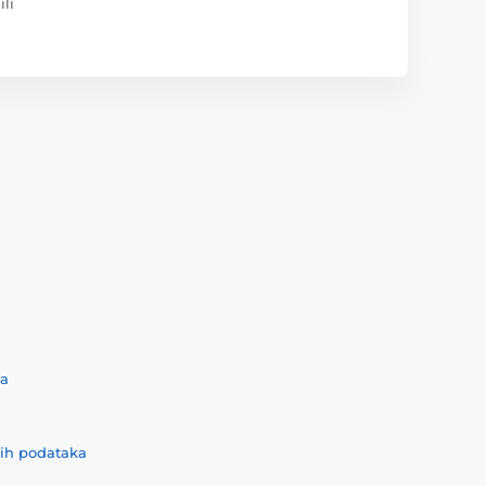
ili
ća
nih podataka