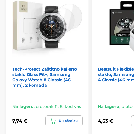
Tech-Protect Zaštitno kaljeno
Bestsuit Flexibl
staklo Glass Fit+, Samsung
staklo, Samsun
Galaxy Watch 8 Classic (46
4 Classic (46 m
mm), 2 komada
Na lageru
,
u utorak 11. 8. kod vas
Na lageru
,
u utor
7,74 €
4,63 €
U košaricu