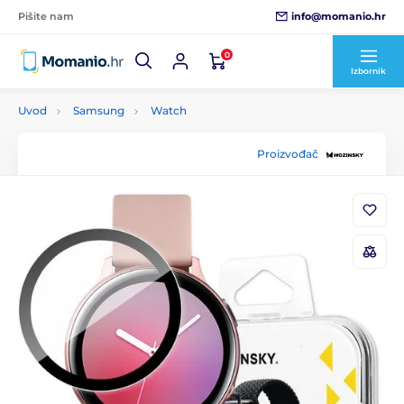
info@momanio.hr
Pišite nam
0
Izbornik
Uvod
Samsung
Watch
Proizvođač