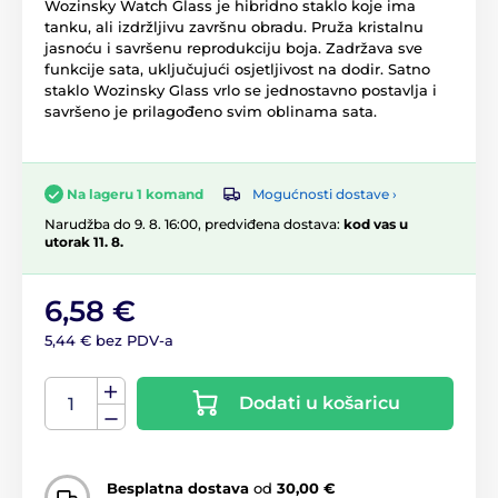
Wozinsky Watch Glass je hibridno staklo koje ima
tanku, ali izdržljivu završnu obradu. Pruža kristalnu
jasnoću i savršenu reprodukciju boja. Zadržava sve
funkcije sata, uključujući osjetljivost na dodir. Satno
staklo Wozinsky Glass vrlo se jednostavno postavlja i
savršeno je prilagođeno svim oblinama sata.
Mogućnosti dostave ›
Na lageru 1 komand
Narudžba do 9. 8. 16:00, predviđena dostava:
kod vas u
utorak 11. 8.
6,58 €
5,44 € bez PDV-a
Dodati u košaricu
Besplatna dostava
od
30,00 €