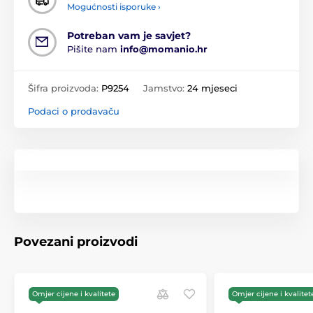
Mogućnosti isporuke ›
Potreban vam je savjet?
Pišite nam
info@momanio.hr
Šifra proizvoda:
P9254
Jamstvo:
24 mjeseci
Podaci o prodavaču
Povezani proizvodi
Omjer cijene i kvalitete
Omjer cijene i kvalitet