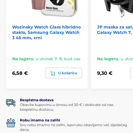
Wozinsky Watch Glass hibridno
JP maska za sa
staklo, Samsung Galaxy Watch
Galaxy Watch 7,
3 45 mm, crni
Na lageru
,
u utorak 11. 8. kod vas
Na lageru
,
u utor
6,58 €
9,30 €
U košaricu
Besplatna dostava
Obavite kupovinu u iznosu od 30 € i dobivate od nas
besplatnu dostavu.
Robu imamo na zalihi
Svu robu imamo na zalihi, isporuku obavljamo već sljedećeg
dana.