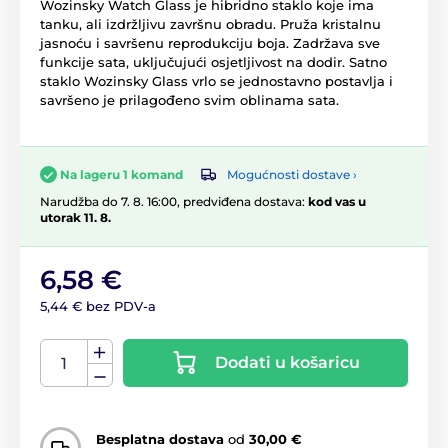
Wozinsky Watch Glass je hibridno staklo koje ima
tanku, ali izdržljivu završnu obradu. Pruža kristalnu
jasnoću i savršenu reprodukciju boja. Zadržava sve
funkcije sata, uključujući osjetljivost na dodir. Satno
staklo Wozinsky Glass vrlo se jednostavno postavlja i
savršeno je prilagođeno svim oblinama sata.
Mogućnosti dostave ›
Na lageru 1 komand
Narudžba do 7. 8. 16:00, predviđena dostava:
kod vas u
utorak 11. 8.
6,58 €
5,44 € bez PDV-a
Dodati u košaricu
Besplatna dostava
od
30,00 €