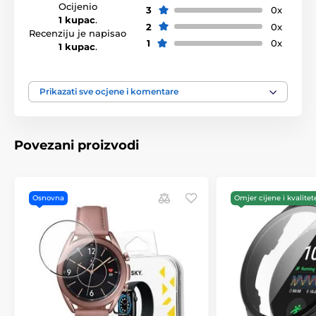
Ocijenio
3
0x
1 kupac
.
2
0x
Recenziju je napisao
1
0x
1 kupac
.
Prikazati sve ocjene i komentare
Povezani proizvodi
Osnovna
Omjer cijene i kvalitet