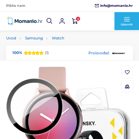
info@momanio.hr
Pišite nam
0
Izbornik
Uvod
Samsung
Watch
100%
(1)
Proizvođač