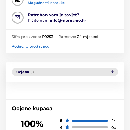
Mogućnosti isporuke ›
Potreban vam je savjet?
Pišite nam
info@momanio.hr
Šifra proizvoda:
P9253
Jamstvo:
24 mjeseci
Podaci o prodavaču
Ocjena
(1)
Ocjene kupaca
5
1x
100%
4
0x