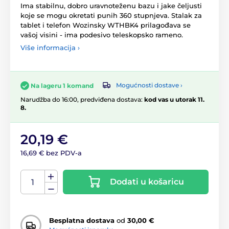
Ima stabilnu, dobro uravnoteženu bazu i jake čeljusti
koje se mogu okretati punih 360 stupnjeva. Stalak za
tablet i telefon Wozinsky WTHBK4 prilagođava se
vašoj visini - ima podesivo teleskopsko rameno.
Više informacija ›
Mogućnosti dostave ›
Na lageru 1 komand
Narudžba do 16:00, predviđena dostava:
kod vas u utorak 11.
8.
20,19 €
16,69 € bez PDV-a
Dodati u košaricu
Besplatna dostava
od
30,00 €