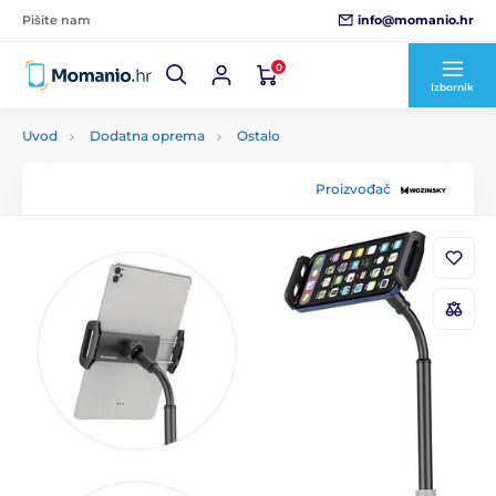
info@momanio.hr
Pišite nam
0
Izbornik
Uvod
Dodatna oprema
Ostalo
Proizvođač