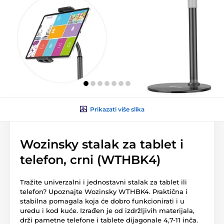
Prikazati više slika
Wozinsky stalak za tablet i
telefon, crni (WTHBK4)
Tražite univerzalni i jednostavni stalak za tablet ili
telefon? Upoznajte Wozinsky WTHBK4. Praktična i
stabilna pomagala koja će dobro funkcionirati i u
uredu i kod kuće. Izrađen je od izdržljivih materijala,
drži pametne telefone i tablete dijagonale 4,7-11 inča.