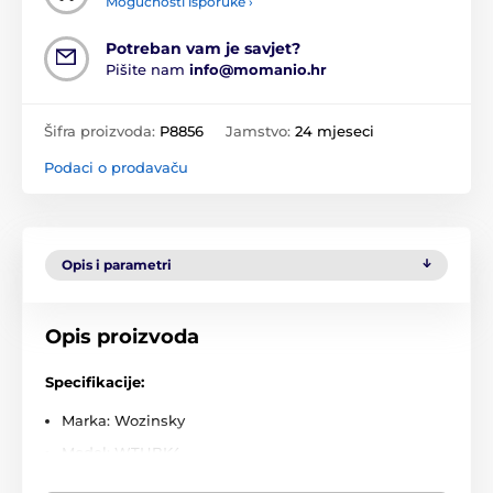
Mogućnosti isporuke ›
Potreban vam je savjet?
Pišite nam
info@momanio.hr
Šifra proizvoda:
P8856
Jamstvo:
24 mjeseci
Podaci o prodavaču
Opis i parametri
Opis proizvoda
Specifikacije:
Marka: Wozinsky
Model: WTHBK4
Način montaže: ravna površina, poput stola, radne