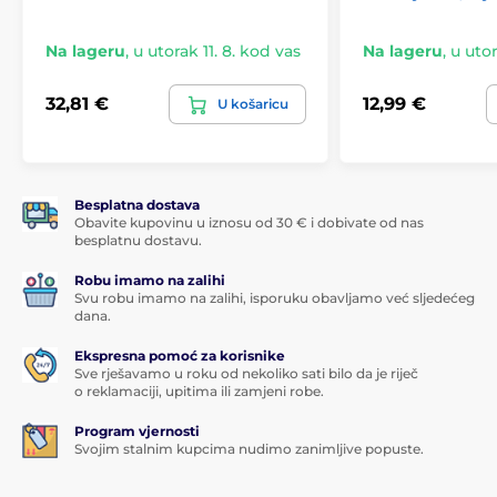
Ručka ima robusnu, uravnoteženu konstrukciju i
protuklizne podloge
Na lageru
,
u utorak 11. 8. kod vas
Na lageru
,
u utor
Jednostavna instalacija.
Montaža zahtijeva samo tri
jednostavna koraka
32,81 €
12,99 €
U košaricu
Višenamjenski stalak za tablet i telefon
Wozinsky WTHBK4 je univerzalni stalak za tablet ili
telefon dijagonale od 4,7 do 11 inča. Stoga je
Besplatna dostava
kompatibilan s uređajima poput iPad Pro treće
Obavite kupovinu u iznosu od 30 € i dobivate od nas
generacije, iPad mini 6, iPad Air pete generacije,
besplatnu dostavu.
iPhone 12 Pro, Samsung Galaxy Tab S7 Plus ili Lenovo
Tab M10 Plus Gen 3. Stalak drži i čitače elektroničkih
Robu imamo na zalihi
knjiga navedene veličine ili Nintendo Switch konzolu.
Svu robu imamo na zalihi, isporuku obavljamo već sljedećeg
dana.
Možete jednostavno igrati igre, gledati i snimati
filmove, čitati knjige.
Ekspresna pomoć za korisnike
Sve rješavamo u roku od nekoliko sati bilo da je riječ
Višinski podesivi stalak za tablet ili telefon
o reklamaciji, upitima ili zamjeni robe.
Ovaj gadget bit će koristan i kod kuće i na poslu - bez
Program vjernosti
obzira sjedite li na stolici ili stojite uz stol. Stalak
Svojim stalnim kupcima nudimo zanimljive popuste.
Wozinsky WTHBK4 ima teleskopsko izvlačivo rameno
koje se može produljiti od 29 do 43 cm. Zahvaljujući