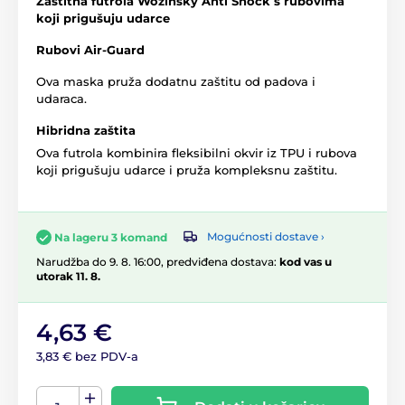
Zaštitna futrola Wozinsky Anti Shock s rubovima
koji prigušuju udarce
Rubovi Air-Guard
Ova maska pruža dodatnu zaštitu od padova i
udaraca.
Hibridna zaštita
Ova futrola kombinira fleksibilni okvir iz TPU i rubova
koji prigušuju udarce i pruža kompleksnu zaštitu.
Mogućnosti dostave ›
Na lageru 3 komand
Narudžba do 9. 8. 16:00, predviđena dostava:
kod vas u
utorak 11. 8.
4,63 €
3,83 € bez PDV-a