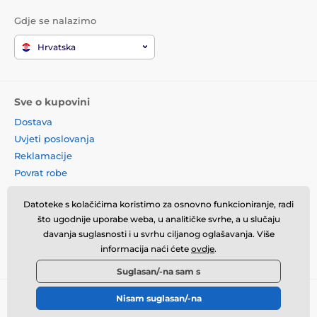
Gdje se nalazimo
Hrvatska
Sve o kupovini
Dostava
Uvjeti poslovanja
Reklamacije
Povrat robe
Zamjena robe
Datoteke s kolačićima koristimo za osnovno funkcioniranje, radi
Načela o korištenju kolačića
što ugodnije uporabe weba, u analitičke svrhe, a u slučaju
Kontaktne informacije
davanja suglasnosti i u svrhu ciljanog oglašavanja. Više
Informacije o obradi osobnih
informacija naći ćete
ovdje
.
podataka
Suglasan/-na sam s
Nisam suglasan/-na
© 2026 momanio.hr ⦁ E-trgovinu izradila
SIMPLIA.cz