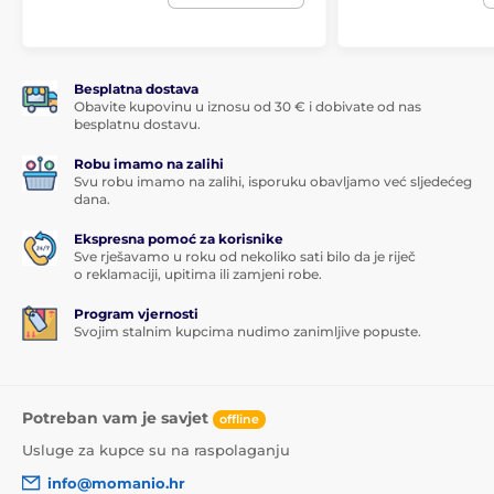
Besplatna dostava
Obavite kupovinu u iznosu od 30 € i dobivate od nas
besplatnu dostavu.
Robu imamo na zalihi
Svu robu imamo na zalihi, isporuku obavljamo već sljedećeg
dana.
Ekspresna pomoć za korisnike
Sve rješavamo u roku od nekoliko sati bilo da je riječ
o reklamaciji, upitima ili zamjeni robe.
Program vjernosti
Svojim stalnim kupcima nudimo zanimljive popuste.
Potreban vam je savjet
offline
Usluge za kupce su na raspolaganju
info@momanio.hr