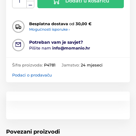
Dodati u košaricu
Besplatna dostava
od
30,00 €
Mogućnosti isporuke ›
Potreban vam je savjet?
Pišite nam
info@momanio.hr
Šifra proizvoda:
P4781
Jamstvo:
24 mjeseci
Podaci o prodavaču
Povezani proizvodi