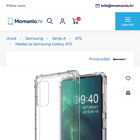
info@momanio.hr
Pišite nam
0
Izbornik
Uvod
Samsung
Serija A
A72
Maske za Samsung Galaxy A72
Proizvođač