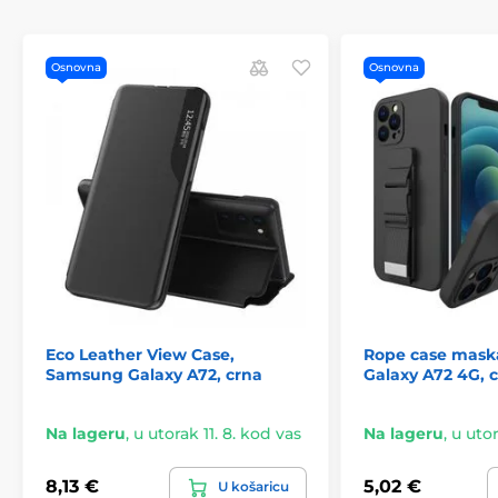
Osnovna
Osnovna
Eco Leather View Case,
Rope case mas
Samsung Galaxy A72, crna
Galaxy A72 4G, 
Na lageru
,
u utorak 11. 8. kod vas
Na lageru
,
u utor
8,13 €
5,02 €
U košaricu