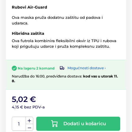
Rubovi Air-Guard
Ova maska pruža dodatnu zaštitu od padova i
udaraca.
Hibridna zaštita
Ova futrola kombinira fleksibilni okvir iz TPU i rubova
koji prigušuju udarce i pruža kompleksnu zaštitu.
Mogućnosti dostave ›
Na lageru 2 komand
Narudžba do 16:00, predviđena dostava:
kod vas u utorak 11.
8.
5,02 €
4,15 € bez PDV-a
Dodati u košaricu