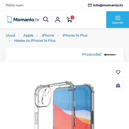
info@momanio.hr
Pišite nam
0
Izbornik
Uvod
Apple
iPhone
iPhone 14 Plus
Maske za iPhone 14 Plus
Proizvođač