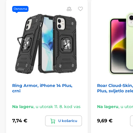
Osnovna
Ring Armor, iPhone 14 Plus,
Roar Cloud-Skin
crni
Plus, svijetlo ze
Na lageru
,
u utorak 11. 8. kod vas
Na lageru
,
u utor
7,74 €
9,69 €
U košaricu