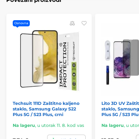
Povezani proizvodi
Osnovna
Techsuit 111D Zaštitno kaljeno
Lito 3D UV Zašti
staklo, Samsung Galaxy S22
staklo, Samsung
Plus 5G / S23 Plus, crni
Plus 5G / S23 Plu
Na lageru
,
u utorak 11. 8. kod vas
Na lageru
,
u utor