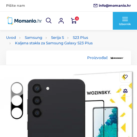
info@momanio.hr
Pišite nam
0
Izbornik
Uvod
Samsung
Serija S
S23 Plus
Kaljena stakla za Samsung Galaxy S23 Plus
Proizvođač