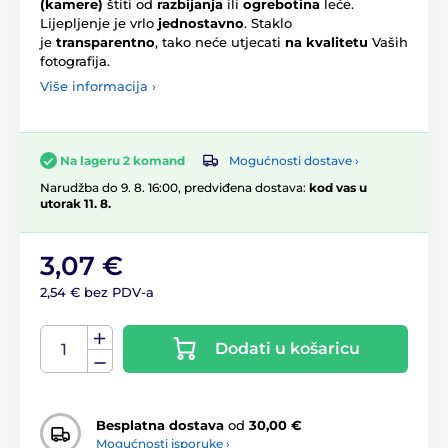
(kamere)
štiti od
razbijanja
ili
ogrebotina
leće.
Lijepljenje je vrlo
jednostavno
. Staklo
je
transparentno
, tako neće utjecati
na kvalitetu
Vaših
fotografija.
Više informacija ›
Mogućnosti dostave ›
Na lageru 2 komand
Narudžba do 9. 8. 16:00, predviđena dostava:
kod vas u
utorak 11. 8.
3,07 €
2,54 € bez PDV-a
Dodati u košaricu
Besplatna dostava
od
30,00 €
Mogućnosti isporuke ›