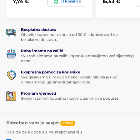
7,74 €
15,53 €
U košaricu
Besplatna dostava
Obavite kupovinu u iznosu od 30 € i dobivate od nas
besplatnu dostavu.
Robu imamo na zalihi
Svu robu imamo na zalihi, isporuku obavljamo već sljedećeg
dana.
Ekspresna pomoć za korisnike
Sve rješavamo u roku od nekoliko sati bilo da je riječ
o reklamaciji, upitima ili zamjeni robe.
Program vjernosti
Svojim stalnim kupcima nudimo zanimljive popuste.
Potreban vam je savjet
offline
Usluge za kupce su na raspolaganju