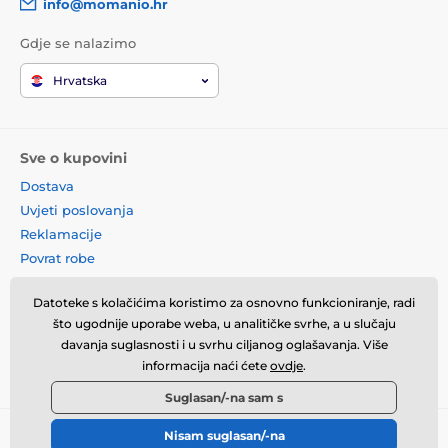
info@momanio.hr
Gdje se nalazimo
Hrvatska
Sve o kupovini
Dostava
Uvjeti poslovanja
Reklamacije
Povrat robe
Zamjena robe
Datoteke s kolačićima koristimo za osnovno funkcioniranje, radi
Načela o korištenju kolačića
što ugodnije uporabe weba, u analitičke svrhe, a u slučaju
Kontaktne informacije
davanja suglasnosti i u svrhu ciljanog oglašavanja. Više
Informacije o obradi osobnih
informacija naći ćete
ovdje
.
podataka
Suglasan/-na sam s
Nisam suglasan/-na
© 2026 momanio.hr ⦁ E-trgovinu izradila
SIMPLIA.cz