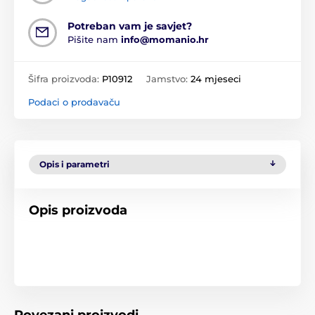
Potreban vam je savjet?
Pišite nam
info@momanio.hr
Šifra proizvoda:
P10912
Jamstvo:
24 mjeseci
Podaci o prodavaču
Opis i parametri
Opis proizvoda