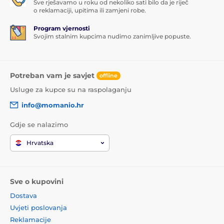
Sve rješavamo u roku od nekoliko sati bilo da je riječ
o reklamaciji, upitima ili zamjeni robe.
Program vjernosti
Svojim stalnim kupcima nudimo zanimljive popuste.
Potreban vam je savjet
offline
Usluge za kupce su na raspolaganju
info@momanio.hr
Gdje se nalazimo
Hrvatska
Sve o kupovini
Dostava
Uvjeti poslovanja
Reklamacije