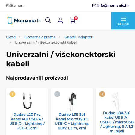
info@momanio.hr
Pišite nam
0
Izbornik
Uvod
Dodatna oprema
Kabeli i adapteri
Univerzalni / višekonektorski kabeli
Univerzalni / višekonektorski
kabeli
Najprodavaniji proizvodi
Dudao L8A 3u1
Dudao L20 Pro
Dudao L3E 3u1
kabel USB-A -
kabel 4u1 USB-A /
kabel MicroUSB +
USB-C / microUSB
USB-C – Lightning /
USB-C + Lightning,
/ Lightning, 6 A 1,2
USB-C, crni
60W 1,2 m, crni
m, bijeli