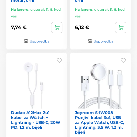
metar, crni
crni
Na lageru
,
u utorak 11. 8. kod
Na lageru
,
u utorak 11. 8. kod
vas
vas
7,74 €
6,12 €
Usporedba
Usporedba
Dudao A12Max 2u1
Joyroom S-IW008
kabel za iWatch +
Punjivi kabel 3u1, USB
Lightning - USB-C, 20W
za Apple Watch, USB-C,
PD, 1,2 m, bijeli
Lightning, 3,5 W, 1,2 m,
bijeli