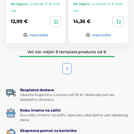
Na lageru
,
u utorak 11. 8. kod
Na lageru
,
u utorak 11. 8. kod
vas
vas
12,99 €
14,36 €
Usporedba
Usporedba
Već ste vidjeli 8 template.products od 8.
1
Besplatna dostava
Obavite kupovinu u iznosu od 30 € i dobivate od nas
besplatnu dostavu.
Robu imamo na zalihi
Svu robu imamo na zalihi, isporuku obavljamo već sljedećeg
dana.
Ekspresna pomoć za korisnike