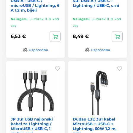
USB-A - USB-C /
4u1 USB-A / USB-C –
microUSB / Lightning, 6
Lightning / USB-C, crni
A 1,2 m, bijeli
Na lageru
,
u utorak 11. 8. kod
Na lageru
,
u utorak 11. 8. kod
vas
vas
6,53 €
8,49 €
Usporedba
Usporedba
JP 3u1 USB najlonski
Dudao L3E 3u1 kabel
kabel za Lightning /
MicroUSB + USB-C +
MicroUSB / USB-C, 1
Lightning, 60W 1,2 m,