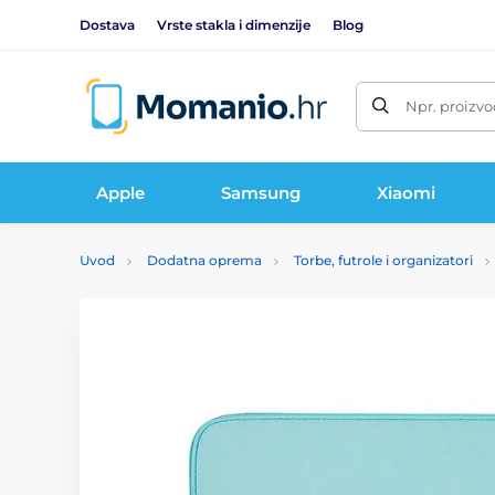
Dostava
Vrste stakla i dimenzije
Blog
Npr. proizvo
Apple
Samsung
Xiaomi
Uvod
Dodatna oprema
Torbe, futrole i organizatori