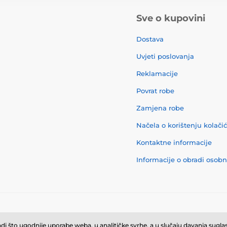
Sve o kupovini
Dostava
Uvjeti poslovanja
Reklamacije
Povrat robe
Zamjena robe
Načela o korištenju kolači
Kontaktne informacije
Informacije o obradi osob
© 2026 momanio.hr ⦁ E-trgovinu izradila
SIMPLIA.cz
i što ugodnije uporabe weba, u analitičke svrhe, a u slučaju davanja suglasn