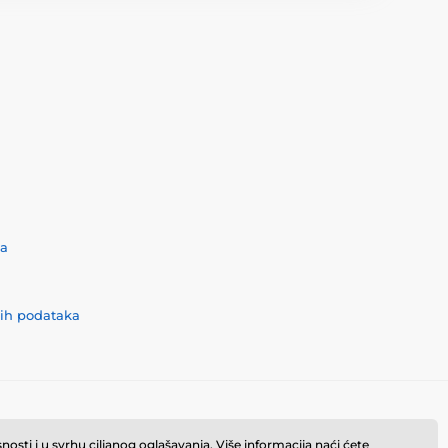
ća
nih podataka
osti i u svrhu ciljanog oglašavanja. Više informacija naći ćete