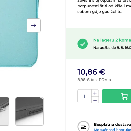
završni sloj otporan na prs
potpunosti štiti od kiše i m
sobom gdje god želite.
Na lageru 2 kom
Narudžba do 9. 8. 16:
10,86 €
8,98 € bez PDV-a
Besplatna dostav
Mogućnosti isporuke