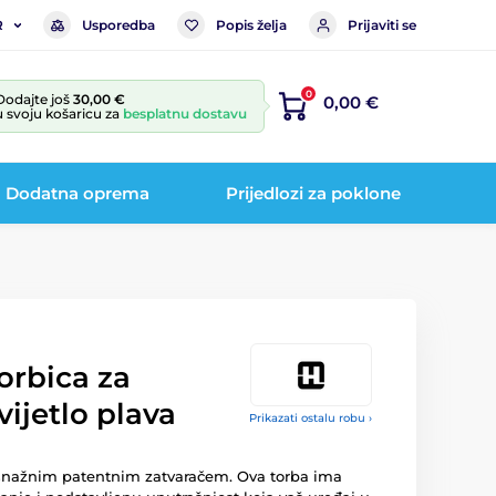
Usporedba
Popis želja
Prijaviti se
R
0
Dodajte još
30,00 €
0,00 €
u svoju košaricu za
besplatnu dostavu
Dodatna oprema
Prijedlozi za poklone
orbica za
svijetlo plava
Prikazati ostalu robu ›
 snažnim patentnim zatvaračem. Ova torba ima