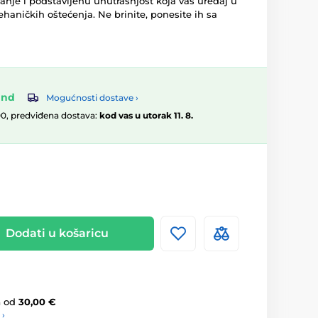
kanje i podstavljenu unutrašnjost koja vaš uređaj u
ehaničkih oštećenja. Ne brinite, ponesite ih sa
and
Mogućnosti dostave ›
00, predviđena dostava:
kod vas u utorak 11. 8.
Dodati u košaricu
a
od
30,00 €
 ›