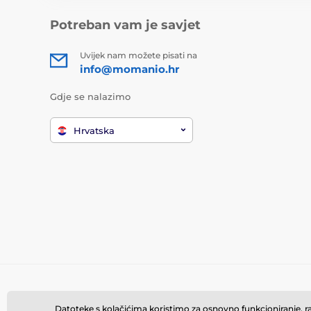
Potreban vam je savjet
Uvijek nam možete pisati na
info@momanio.hr
Gdje se nalazimo
Hrvatska
Datoteke s kolačićima koristimo za osnovno funkcioniranje, rad