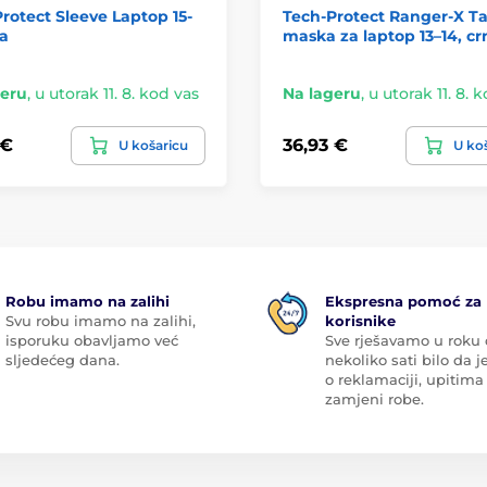
rotect Sleeve Laptop 15-
Tech-Protect Ranger-X Ta
na
maska za laptop 13–14, cr
geru
,
u utorak 11. 8. kod vas
Na lageru
,
u utorak 11. 8. 
 €
36,93 €
U košaricu
U ko
Robu imamo na zalihi
Ekspresna pomoć za
Svu robu imamo na zalihi,
korisnike
isporuku obavljamo već
Sve rješavamo u roku
sljedećeg dana.
nekoliko sati bilo da je
o reklamaciji, upitima 
zamjeni robe.