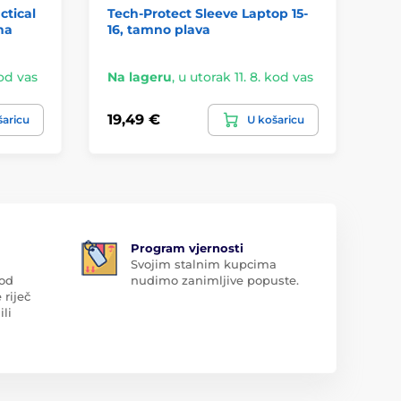
ctical
Tech-Protect Sleeve Laptop 15-
Te
na
16, tamno plava
za 
na
kod vas
Na lageru
,
u utorak 11. 8. kod vas
Na
19,49 €
24
šaricu
U košaricu
Program vjernosti
Svojim stalnim kupcima
 od
nudimo zanimljive popuste.
 riječ
ili