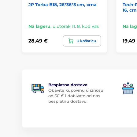
JP Torba B18, 26*36*5 cm, crna
Tech-P
16, cr
Na lageru
,
u utorak 11. 8. kod vas
Na la
28,49 €
19,49
U košaricu
Besplatna dostava
Obavite kupovinu u iznosu
od 30 € i dobivate od nas
besplatnu dostavu.