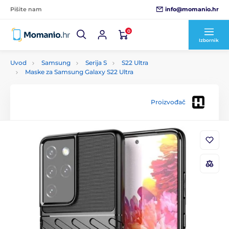
info@momanio.hr
Pišite nam
0
Izbornik
Uvod
Samsung
Serija S
S22 Ultra
Maske za Samsung Galaxy S22 Ultra
Proizvođač