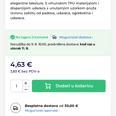
elegantne teksture. S vrhunskim TPU materijalom i
disperzijom udaraca s unutarnjim uzorkom pruža
izvrsnu zaštitu od padova, udaraca, ogrebotina i
udaraca.
Mogućnosti dostave ›
Na lageru 3 komand
Narudžba do 9. 8. 16:00, predviđena dostava:
kod vas u
utorak 11. 8.
4,63 €
3,83 € bez PDV-a
Dodati u košaricu
Besplatna dostava
od
30,00 €
Mogućnosti isporuke ›