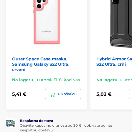
Outer Space Case maska,
Hybrid Armor S
Samsung Galaxy S22 Ultra,
S22 Ultra, crni
crveni
Na lageru
,
u utorak 11. 8. kod vas
Na lageru
,
u utor
5,41 €
5,02 €
U košaricu
Besplatna dostava
Obavite kupovinu u iznosu od 30 € i dobivate od nas
besplatnu dostavu.