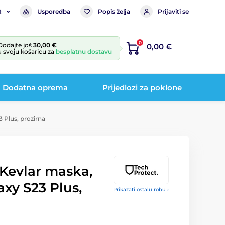
Usporedba
Popis želja
Prijaviti se
R
0
Dodajte još
30,00 €
0,00 €
u svoju košaricu za
besplatnu dostavu
Dodatna oprema
Prijedlozi za poklone
 Plus, prozirna
 Kevlar maska,
xy S23 Plus,
Prikazati ostalu robu ›