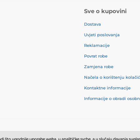
Sve o kupovini
Dostava
Uvjeti poslovanja
Reklamacije
Povrat robe
Zamjena robe
Načela o korištenju kolači
Kontaktne informacije
Informacije o obradi osob
© 2026 momanio.hr ⦁ E-trgovinu izradila
SIMPLIA.cz
i što ugodnije uporabe weba, u analitičke svrhe, a u slučaju davanja suglasn