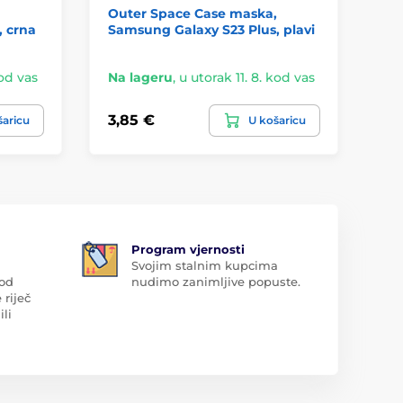
Outer Space Case maska,
JP
, crna
Samsung Galaxy S23 Plus, plavi
Ga
kod vas
Na lageru
,
u utorak 11. 8. kod vas
Na
3,85 €
6,
šaricu
U košaricu
Program vjernosti
Svojim stalnim kupcima
 od
nudimo zanimljive popuste.
 riječ
ili