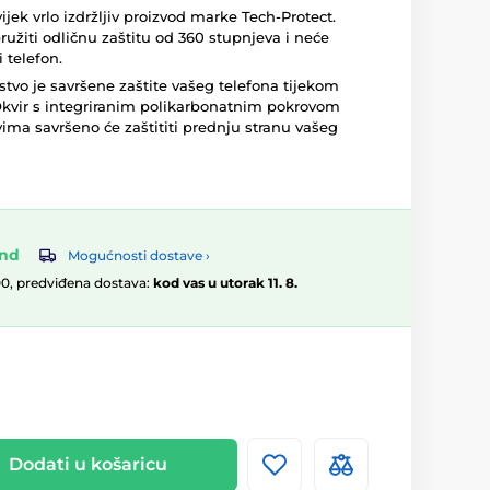
uvijek vrlo izdržljiv proizvod marke Tech-Protect.
užiti odličnu zaštitu od 360 stupnjeva i neće
 telefon.
tvo je savršene zaštite vašeg telefona tijekom
Okvir s integriranim polikarbonatnim pokrovom
ima savršeno će zaštititi prednju stranu vašeg
and
Mogućnosti dostave ›
00, predviđena dostava:
kod vas u utorak 11. 8.
Dodati u košaricu