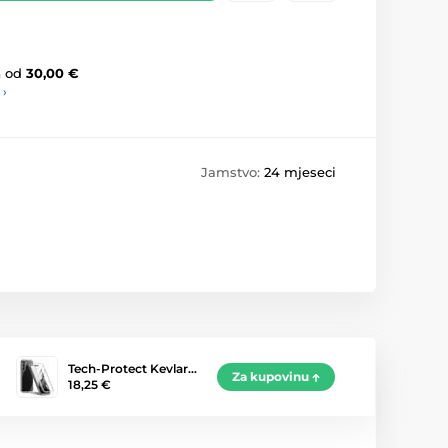
a
od
30,00 €
 ›
Jamstvo:
24 mjeseci
Tech-Protect Kevlar…
Za kupovinu
18,25 €