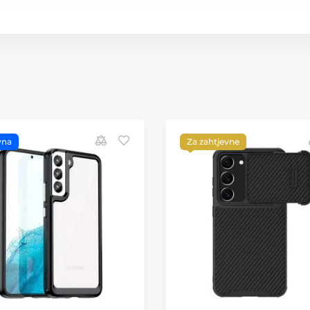
vna
Za zahtjevne