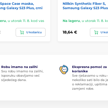
 Space Case maska,
Nillkin Synthetic Fiber S,
g Galaxy S23 Plus, crni
Samsung Galaxy S23 Plus
geru
,
u utorak 11. 8. kod vas
Na lageru
,
u utorak 11. 8. 
€
18,64 €
U košaricu
U ko
Robu imamo na zalihi
Ekspresna pomoć za
Svu robu imamo na zalihi,
korisnike
isporuku obavljamo već
Sve rješavamo u roku
sljedećeg dana.
nekoliko sati bilo da je
o reklamaciji, upitima 
zamjeni robe.