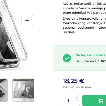
Kevlar, nešto tanji, ali još 
Futrola će Vašem uređaju pr
bitno odebljati Vaš pametni
Dvoslojna konstrukcija jams
svakodnevnog korištenja. 
zaslona i podignutim rubov
uređaja.
Na lageru 1 kom
Narudžba do 9. 8. 16:
18,25 €
15,08 € bez PDV-a