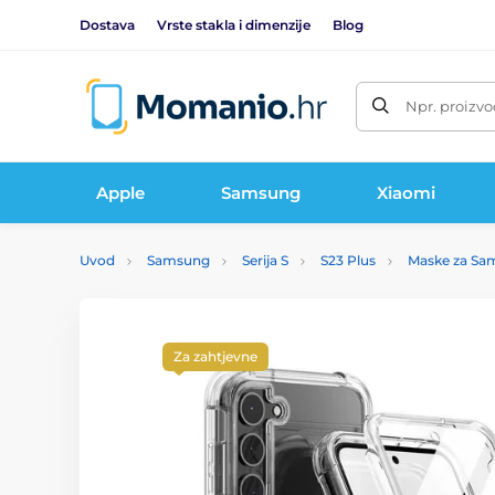
Dostava
Vrste stakla i dimenzije
Blog
Npr. proizvo
Apple
Samsung
Xiaomi
Uvod
Samsung
Serija S
S23 Plus
Maske za Sam
Za zahtjevne