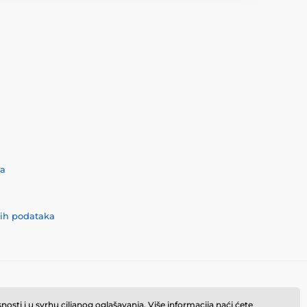
ća
nih podataka
osti i u svrhu ciljanog oglašavanja. Više informacija naći ćete