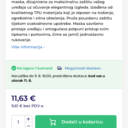
maska, dizajnirana za maksimalnu zaštitu vašeg
uređaja uz očuvanje elegantnog izgleda. Izrađena od
kvalitetnog TPU materijala koji je otporan na trošenje,
ogrebotine i sitna oštećenja. Pruža pouzdanu zaštitu
tijekom svakodnevne upotrebe. Maska savršeno
pristaje uređaju i omogućava potpuni pristup svim
tipkama i portovima, čime se jamči jednostavno
rukovanje.
Više informacija ›
Mogućnosti dostave ›
Na lageru 1 komand
Narudžba do 9. 8. 16:00, predviđena dostava:
kod vas u
utorak 11. 8.
11,63 €
9,61 € bez PDV-a
Dodati u košaricu