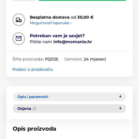
Besplatna dostava
od
30,00 €
Mogućnosti isporuke ›
Potreban vam je savjet?
Pišite nam
info@momanio.hr
Šifra proizvoda:
P22125
Jamstvo:
24 mjeseci
Podaci o prodavaču
Opis i parametri
Ocjena
(1)
Opis proizvoda