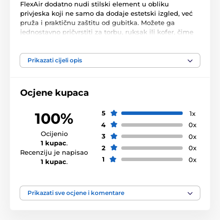
FlexAir dodatno nudi stilski element u obliku
privjeska koji ne samo da dodaje estetski izgled, već
pruža i praktičnu zaštitu od gubitka. Možete ga
jednostavno pričvrstiti za torbu, ruksak ili kofer, čime
osiguravate da vam uređaj bude uvijek sigurno pri
ruci.
Prikazati cijeli opis
Karakteristike proizvoda:
Otporan TPU materijal
koji štiti od oštećenja
Ocjene kupaca
Jednostavna instalacija i uklanjanje
5
1x
Dizajn savršenog priljubljivanja
100%
4
0x
Stilski privjesak
za sigurno nošenje
Ocijenio
3
0x
1 kupac
.
Sadržaj pakovanja:
2
0x
Recenziju je napisao
1
0x
1 kupac
.
1x Tech-Protect FlexAir maska
Prikazati sve ocjene i komentare