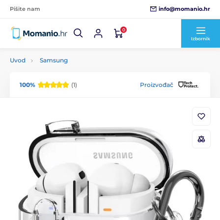
info@momanio.hr
Pišite nam
0
Izbornik
Uvod
Samsung
100%
(1)
Proizvođač