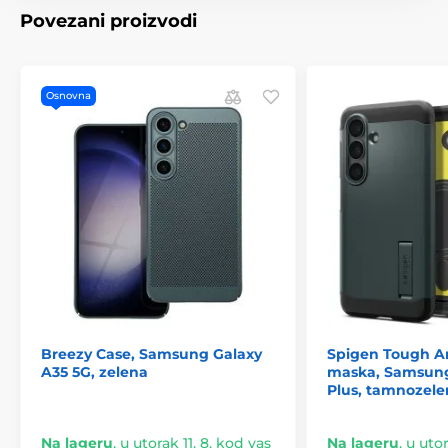
Povezani proizvodi
Osnovna
Breezy Case, Samsung Galaxy
Spigen Tough A
A35 5G, zelena
maska, Samsung
Plus, tamnozele
Na lageru
,
u utorak 11. 8. kod vas
Na lageru
,
u utor