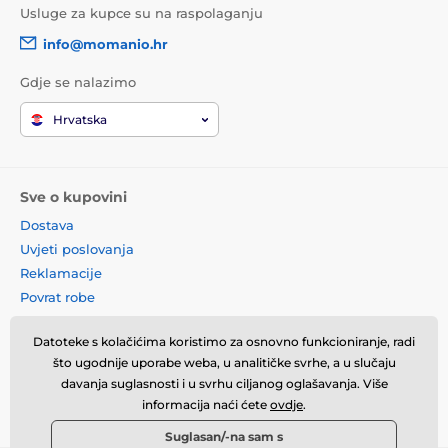
Usluge za kupce su na raspolaganju
info@momanio.hr
Gdje se nalazimo
Hrvatska
Sve o kupovini
Dostava
Uvjeti poslovanja
Reklamacije
Povrat robe
Zamjena robe
Datoteke s kolačićima koristimo za osnovno funkcioniranje, radi
Načela o korištenju kolačića
što ugodnije uporabe weba, u analitičke svrhe, a u slučaju
Kontaktne informacije
davanja suglasnosti i u svrhu ciljanog oglašavanja. Više
Informacije o obradi osobnih
informacija naći ćete
ovdje
.
podataka
Suglasan/-na sam s