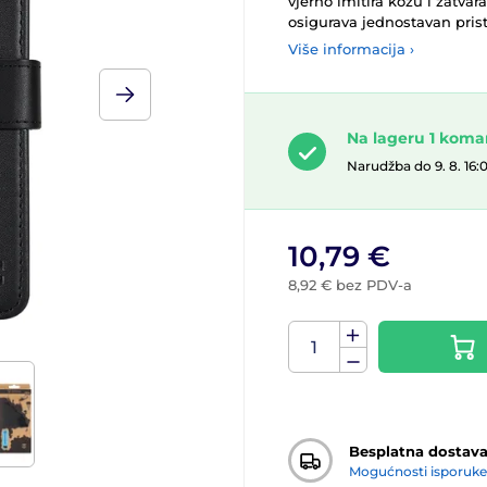
vjerno imitira kožu i zatv
osigurava jednostavan pris
Više informacija ›
Na lageru 1 kom
Narudžba do 9. 8. 16:
10,79 €
8,92 € bez PDV-a
Besplatna dostav
Mogućnosti isporuke