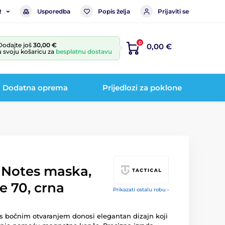
Usporedba
Popis želja
Prijaviti se
R
0
Dodajte još
30,00 €
0,00 €
u svoju košaricu za
besplatnu dostavu
Dodatna oprema
Prijedlozi za poklone
d Notes maska,
e 70, crna
Prikazati ostalu robu ›
 s bočnim otvaranjem donosi elegantan dizajn koji