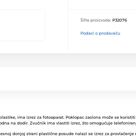
Šifra proizvoda:
P32076
Podaci o prodavaču
lastike, ima izrez za fotoaparat. Poklopac zaslona može se koristiti
odna na dodir. Zvučnik ima vlastiti izrez, što omogućuje telefoniran
desnoj donjoj strani plastične posude nalazi se izrez za provlačenj