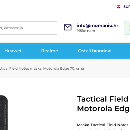
EU
info@momanio.hr
d, kategorija
Pišite nam
Huawei
Realme
Ostali brandovi
tical Field Notes maska, Motorola Edge 70, crna
Tactical Fiel
Motorola Edg
Maska Tactical Field Notes