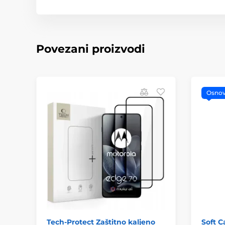
Povezani proizvodi
Osno
Tech-Protect Zaštitno kaljeno
Soft C