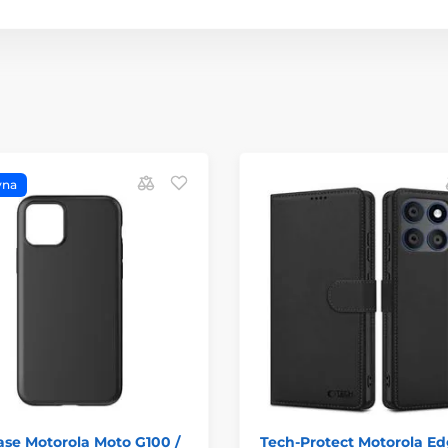
vna
ase Motorola Moto G100 /
Tech-Protect Motorola E