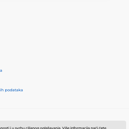
ća
nih podataka
osti i u svrhu ciljanog oglašavanja. Više informacija naći ćete