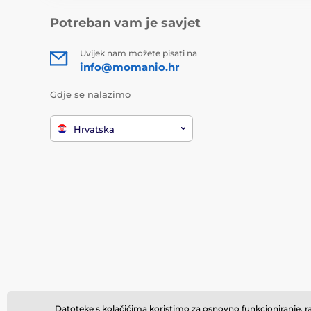
Potreban vam je savjet
Uvijek nam možete pisati na
info@momanio.hr
Gdje se nalazimo
Hrvatska
Datoteke s kolačićima koristimo za osnovno funkcioniranje, rad