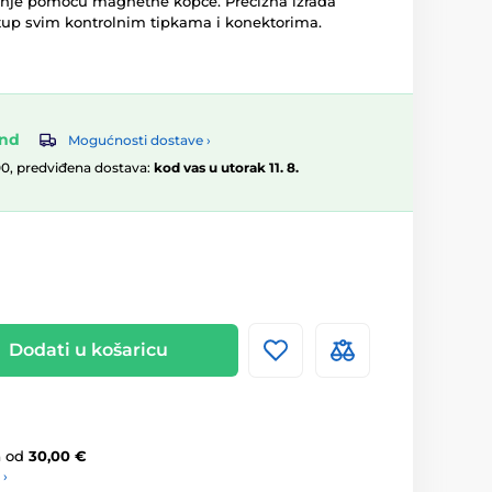
aranje pomoću magnetne kopče. Precizna izrada
tup svim kontrolnim tipkama i konektorima.
and
Mogućnosti dostave ›
00, predviđena dostava:
kod vas u utorak 11. 8.
Dodati u košaricu
a
od
30,00 €
 ›