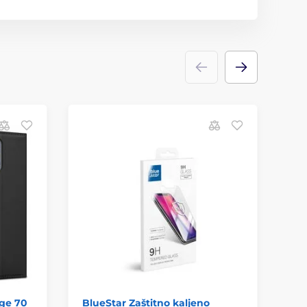
dge 70
BlueStar Zaštitno kaljeno
Te