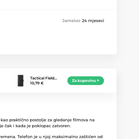
Jamstvo:
24 mjeseci
Tactical Field…
Za kupovinu
10,79 €
 kao praktično postolje za gledanje filmova na
je čak i kada je poklopac zatvoren.
e remena. Telefon je u njoj maksimalno zaštićen od