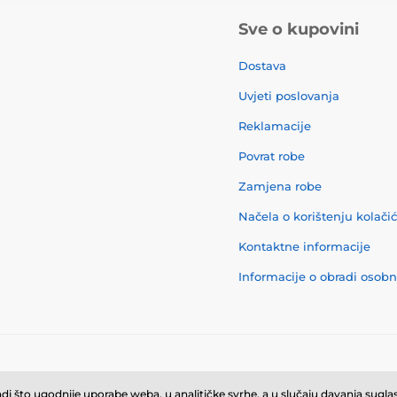
Sve o kupovini
Dostava
Uvjeti poslovanja
Reklamacije
Povrat robe
Zamjena robe
Načela o korištenju kolači
Kontaktne informacije
Informacije o obradi osob
© 2026 momanio.hr ⦁ E-trgovinu izradila
SIMPLIA.cz
i što ugodnije uporabe weba, u analitičke svrhe, a u slučaju davanja suglasn