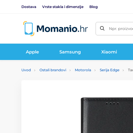
Dostava
Vrste stakla i dimenzije
Blog
Npr. proizvo
Apple
Samsung
Xiaomi
Uvod
Ostali brandovi
Motorola
Serija Edge
Tac