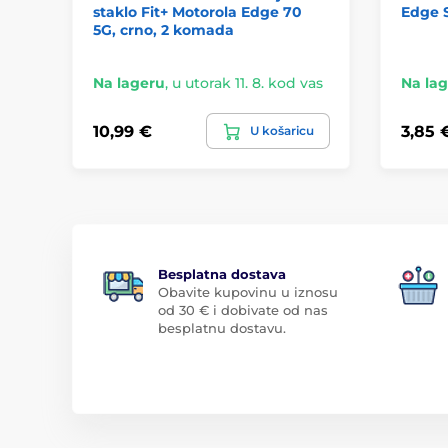
staklo Fit+ Motorola Edge 70
Edge S
5G, crno, 2 komada
Na lageru
,
u utorak 11. 8. kod vas
Na la
10,99 €
3,85 
U košaricu
Besplatna dostava
Obavite kupovinu u iznosu
od 30 € i dobivate od nas
besplatnu dostavu.