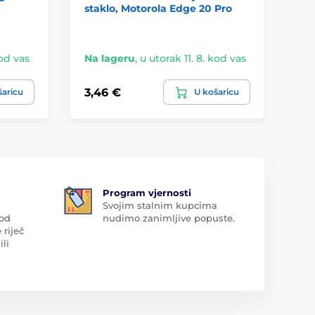
staklo, Motorola Edge 20 Pro
za
Fu
kod vas
Na lageru
,
u utorak 11. 8. kod vas
Na
3,46 €
5,
šaricu
U košaricu
Program vjernosti
Svojim stalnim kupcima
 od
nudimo zanimljive popuste.
 riječ
ili