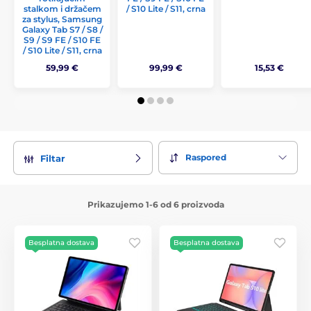
stalkom i držačem
/ S10 Lite / S11, crna
za stylus, Samsung
Galaxy Tab S7 / S8 /
S9 / S9 FE / S10 FE
/ S10 Lite / S11, crna
59,99 €
99,99 €
15,53 €
Raspored
Filtar
Prikazujemo 1-6 od 6 proizvoda
Besplatna dostava
Besplatna dostava