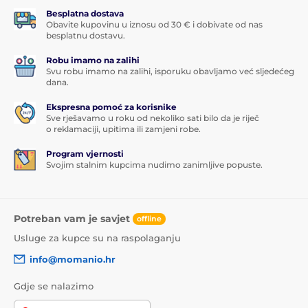
Besplatna dostava
Obavite kupovinu u iznosu od 30 € i dobivate od nas
besplatnu dostavu.
Robu imamo na zalihi
Svu robu imamo na zalihi, isporuku obavljamo već sljedećeg
dana.
Ekspresna pomoć za korisnike
Sve rješavamo u roku od nekoliko sati bilo da je riječ
o reklamaciji, upitima ili zamjeni robe.
Program vjernosti
Svojim stalnim kupcima nudimo zanimljive popuste.
Potreban vam je savjet
offline
Usluge za kupce su na raspolaganju
info@momanio.hr
Gdje se nalazimo