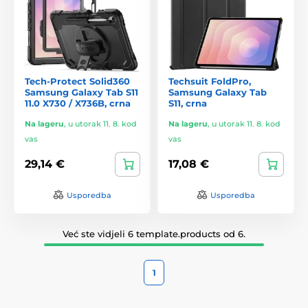
Tech-Protect Solid360
Techsuit FoldPro,
Samsung Galaxy Tab S11
Samsung Galaxy Tab
11.0 X730 / X736B, crna
S11, crna
Na lageru
,
u utorak 11. 8. kod
Na lageru
,
u utorak 11. 8. kod
vas
vas
29,14 €
17,08 €
Usporedba
Usporedba
Već ste vidjeli 6 template.products od 6.
1