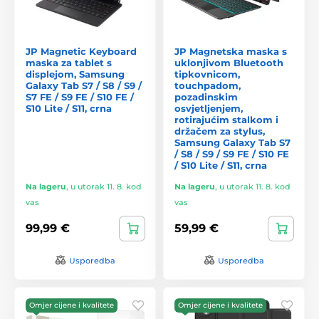
JP Magnetic Keyboard
JP Magnetska maska s
maska za tablet s
uklonjivom Bluetooth
displejom, Samsung
tipkovnicom,
Galaxy Tab S7 / S8 / S9 /
touchpadom,
S7 FE / S9 FE / S10 FE /
pozadinskim
S10 Lite / S11, crna
osvjetljenjem,
rotirajućim stalkom i
držačem za stylus,
Samsung Galaxy Tab S7
/ S8 / S9 / S9 FE / S10 FE
/ S10 Lite / S11, crna
Na lageru
,
u utorak 11. 8. kod
Na lageru
,
u utorak 11. 8. kod
vas
vas
99,99 €
59,99 €
Usporedba
Usporedba
Omjer cijene i kvalitete
Omjer cijene i kvalitete