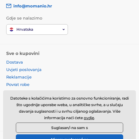
info@momanio.hr
Gdje se nalazimo
Hrvatska
Sve o kupovini
Dostava
Uvjeti poslovanja
Reklamacije
Povrat robe
Zamjena robe
Datoteke s kolačićima koristimo za osnovno funkcioniranje, radi
Načela o korištenju kolačića
što ugodnije uporabe weba, u analitičke svrhe, a u slučaju
Kontaktne informacije
davanja suglasnosti i u svrhu ciljanog oglašavanja. Više
Informacije o obradi osobnih
informacija naći ćete
ovdje
.
podataka
Suglasan/-na sam s