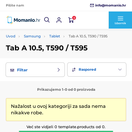
info@momanio.hr
Pišite nam
0
Izbornik
Uvod
Samsung
Tablet
Tab A 10.5, T590 / T595
Tab A 10.5, T590 / T595
Raspored
Filtar
Prikazujemo 1-0 od 0 proizvoda
Nažalost u ovoj kategoriji za sada nema
nikakve robe.
Već ste vidjeli 0 template.products od 0.