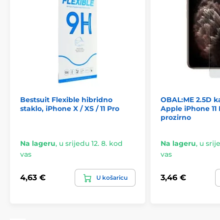
Bestsuit Flexible hibridno
OBAL:ME 2.5D ka
staklo, iPhone X / XS / 11 Pro
Apple iPhone 11 P
prozirno
Na lageru
,
u srijedu 12. 8. kod
Na lageru
,
u srij
vas
vas
4,63 €
3,46 €
U košaricu