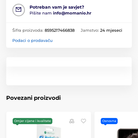
Potreban vam je savjet?
Pišite nam
info@momanio.hr
Šifra proizvoda:
8595217466838
Jamstvo:
24 mjeseci
Podaci o prodavaču
Povezani proizvodi
Omjer cijene i kvalitete
Osnovna