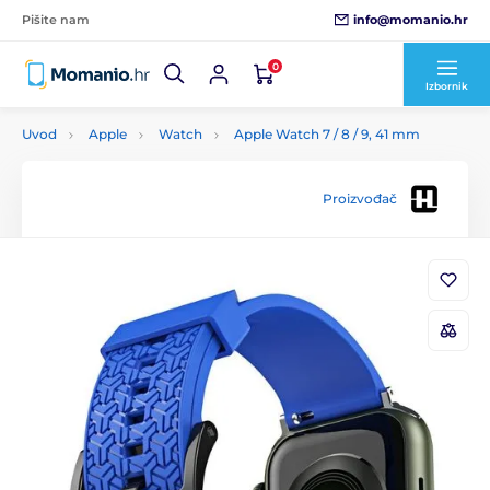
info@momanio.hr
Pišite nam
0
Izbornik
Uvod
Apple
Watch
Apple Watch 7 / 8 / 9, 41 mm
Proizvođač