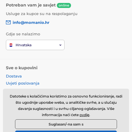
Potreban vam je savjet
online
Usluge za kupce su na raspolaganju
info@momanio.hr
Gdje se nalazimo
Hrvatska
Sve o kupovini
Dostava
Uvjeti poslovanja
Reklamacije
Datoteke s kolačićima koristimo za osnovno funkcioniranje, radi
Povrat robe
što ugodnije uporabe weba, u analitičke svrhe, a u slučaju
Zamjena robe
davanja suglasnosti i u svrhu ciljanog oglašavanja. Više
Načela o korištenju kolačića
informacija naći ćete
ovdje
.
Kontaktne informacije
Suglasan/-na sam s
Informacije o obradi osobnih
podataka