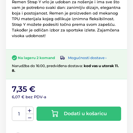
Remen Strap Y vrlo je udoban za nošenje i ima sve što
vam je potrebno svaki dan: zanimljiv dizajn, elegantna
boja i postojanost. Remen je proizveden od mekanog
TPU materijala kojeg odlikuje iznimna fleksibilnost.
Strap Y možete podesiti točno prema svom zapešću.
Također je odličan izbor za sportske izlete. Zajamčena
visoka udobnost!
Mogućnosti dostave ›
Na lageru 2 komand
Narudžba do 16:00, predviđena dostava:
kod vas u utorak 11.
8.
7,35 €
6,07 € bez PDV-a
Dodati u košaricu