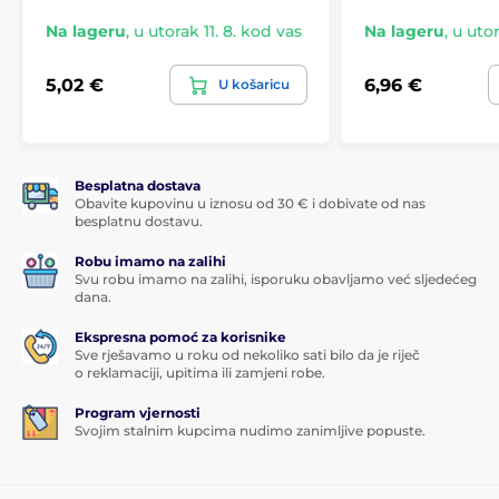
Na lageru
,
u utorak 11. 8. kod vas
Na lageru
,
u utor
5,02 €
6,96 €
U košaricu
Besplatna dostava
Obavite kupovinu u iznosu od 30 € i dobivate od nas
besplatnu dostavu.
Robu imamo na zalihi
Svu robu imamo na zalihi, isporuku obavljamo već sljedećeg
dana.
Ekspresna pomoć za korisnike
Sve rješavamo u roku od nekoliko sati bilo da je riječ
o reklamaciji, upitima ili zamjeni robe.
Program vjernosti
Svojim stalnim kupcima nudimo zanimljive popuste.