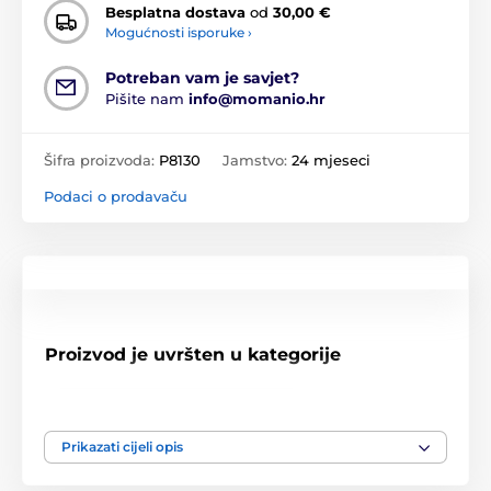
Besplatna dostava
od
30,00 €
Mogućnosti isporuke ›
Potreban vam je savjet?
Pišite nam
info@momanio.hr
Šifra proizvoda:
P8130
Jamstvo:
24 mjeseci
Podaci o prodavaču
Proizvod je uvršten u kategorije
Apple Watch 7 / 8 / 9, 41 mm
Prikazati cijeli opis