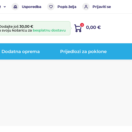
Usporedba
Popis želja
Prijaviti se
R
0
Dodajte još
30,00 €
0,00 €
u svoju košaricu za
besplatnu dostavu
Dodatna oprema
Prijedlozi za poklone