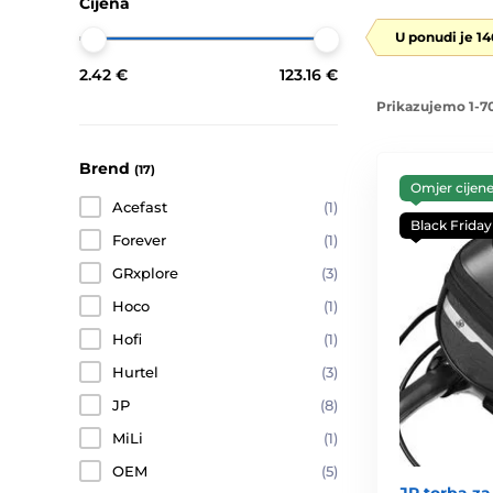
Cijena
U ponudi je 1
2.42 €
123.16 €
Prikazujemo 1-70
Brend
(17)
Omjer cijene 
Acefast
(1)
Black Friday
Forever
(1)
GRxplore
(3)
Hoco
(1)
Hofi
(1)
Hurtel
(3)
JP
(8)
MiLi
(1)
OEM
(5)
JP torba za