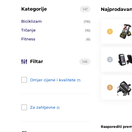
Kategorije
Najprodavani
147
Biciklizam
(116)
Trčanje
(16)
Fitness
(6)
Filtar
146
Omjer cijene i kvalitete
(7)
Za zahtjevne
(1)
Rasporediti prem