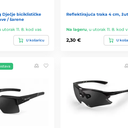
 Dječje biciklističke
Reflektirajuća traka 4 cm, žu
ave / šarene
u utorak 11. 8. kod vas
Na lageru
,
u utorak 11. 8. kod 
2,30 €
U košaricu
U koša
ostava