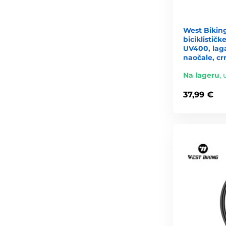
West Bikin
biciklističk
UV400, laga
naočale, cr
Na lageru
,
37,99 €