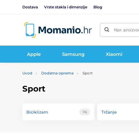
Dostava
Vrste stakla i dimenzije
Blog
Npr. proizvo
Apple
Samsung
Xiaomi
Uvod
Dodatna oprema
Sport
Sport
Biciklizam
Trčanje
116