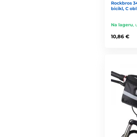
Rockbros 3
bicikl, C ob
Na lageru
,
10,86 €