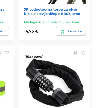
 za
JP vodootporna torba za okvir
bicikla s dvije džepe BB03, crna
vas
Na lageru
,
u utorak 11. 8. kod vas
14,75 €
ricu
U košaricu