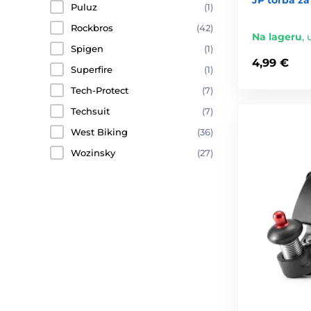
Puluz
(1)
Rockbros
(42)
Na lageru
,
Spigen
(1)
4,99 €
Superfire
(1)
Tech-Protect
(7)
Techsuit
(7)
West Biking
(36)
Wozinsky
(27)