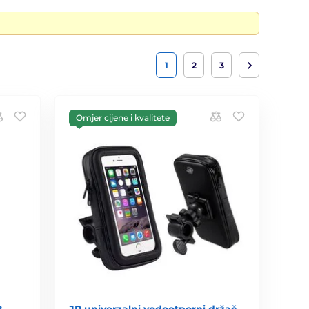
1
2
3
Omjer cijene i kvalitete
,
JP univerzalni vodootporni držač