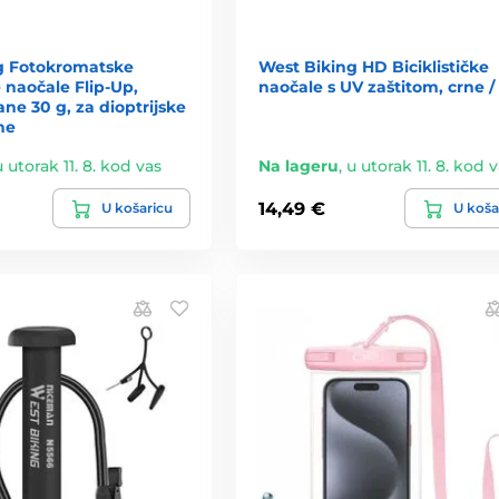
g Fotokromatske
West Biking HD Biciklističke
e naočale Flip-Up,
naočale s UV zaštitom, crne / 
ne 30 g, za dioptrijske
ne
u utorak 11. 8. kod vas
Na lageru
,
u utorak 11. 8. kod 
14,49 €
U košaricu
U koša