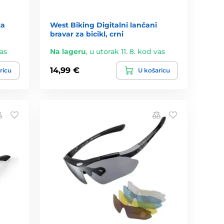
ta
West Biking Digitalni lančani
bravar za bicikl, crni
vas
Na lageru
,
u utorak 11. 8. kod vas
14,99 €
ricu
U košaricu