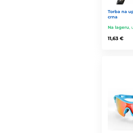
Torba na up
crna
Na lageru
,
11,63 €