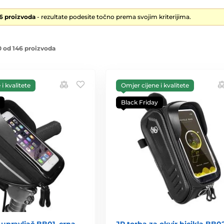
46 proizvoda
- rezultate podesite točno prema svojim kriterijima.
 od 146 proizvoda
i kvalitete
Omjer cijene i kvalitete
Black Friday
 upravljač BB01, crna
JP torba za okvir bicikla BB02