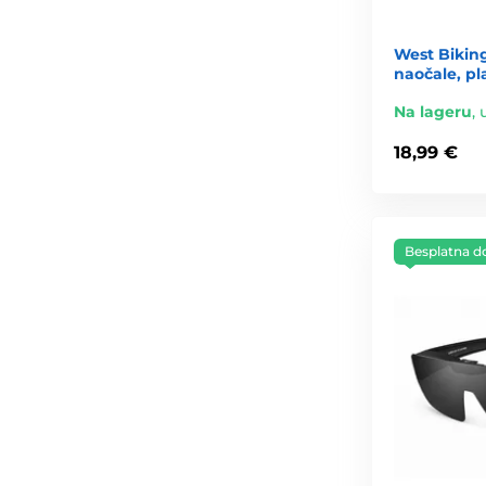
West Biking
naočale, pl
Na lageru
,
18,99 €
Besplatna d