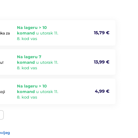
Na lageru > 10
15,79 €
komand
u utorak 11.
ika za
8. kod vas
Na lageru 7
13,99 €
komand
u utorak 11.
u!
8. kod vas
Na lageru > 10
4,99 €
komand
u utorak 11.
oji
8. kod vas
vijeg