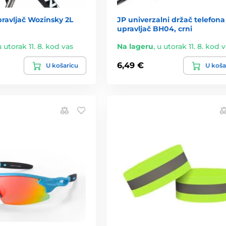
ravljač Wozinsky 2L
JP univerzalni držač telefona
upravljač BH04, crni
u utorak 11. 8. kod vas
Na lageru
,
u utorak 11. 8. kod 
6,49 €
U košaricu
U koša