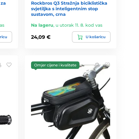
 za
Rockbros Q3 Stražnja biciklistička
svjetiljka s inteligentnim stop
sustavom, crna
vas
Na lageru
,
u utorak 11. 8. kod vas
24,09 €
ricu
U košaricu
Omjer cijene i kvalitete