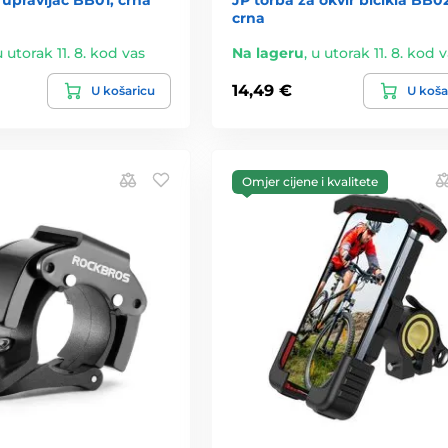
crna
u utorak 11. 8. kod vas
Na lageru
,
u utorak 11. 8. kod 
14,49 €
U košaricu
U koša
Omjer cijene i kvalitete