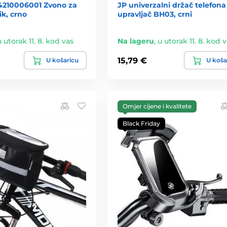
4210006001 Zvono za
JP univerzalni držač telefona
lik, crno
upravljač BH03, crni
u utorak 11. 8. kod vas
Na lageru
,
u utorak 11. 8. kod 
15,79 €
U košaricu
U koša
Omjer cijene i kvalitete
Black Friday