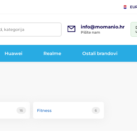
EU
info@momanio.hr
d, kategorija
Pišite nam
Huawei
Realme
Ostali brandovi
Fitness
16
6