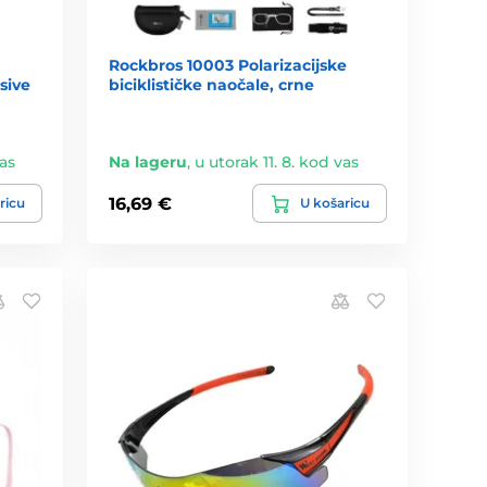
Rockbros 10003 Polarizacijske
sive
biciklističke naočale, crne
vas
Na lageru
,
u utorak 11. 8. kod vas
16,69 €
ricu
U košaricu