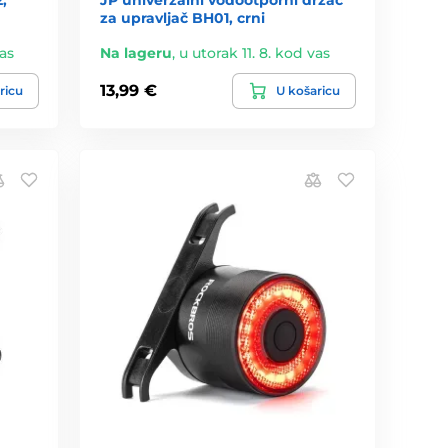
za upravljač BH01, crni
vas
Na lageru
,
u utorak 11. 8. kod vas
13,99 €
ricu
U košaricu