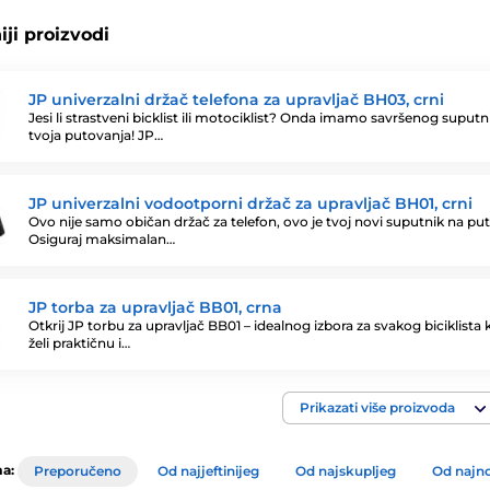
ji proizvodi
JP univerzalni držač telefona za upravljač BH03, crni
Jesi li strastveni bicklist ili motociklist? Onda imamo savršenog suputn
tvoja putovanja! JP…
JP univerzalni vodootporni držač za upravljač BH01, crni
Ovo nije samo običan držač za telefon, ovo je tvoj novi suputnik na put
Osiguraj maksimalan…
JP torba za upravljač BB01, crna
Otkrij JP torbu za upravljač BB01 – idealnog izbora za svakog biciklista k
želi praktičnu i…
Prikazati više proizvoda
a:
Preporučeno
Od najjeftinijeg
Od najskupljeg
Od najno