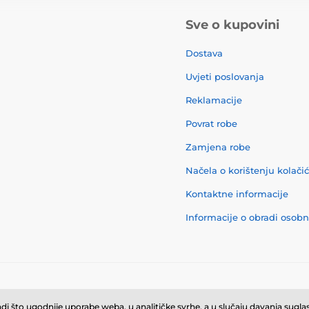
Sve o kupovini
Dostava
Uvjeti poslovanja
Reklamacije
Povrat robe
Zamjena robe
Načela o korištenju kolači
Kontaktne informacije
Informacije o obradi osob
© 2026 momanio.hr ⦁ E-trgovinu izradila
SIMPLIA.cz
i što ugodnije uporabe weba, u analitičke svrhe, a u slučaju davanja suglasn