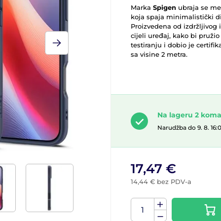
Marka
Spigen
ubraja se me
koja spaja minimalistički di
Proizvedena od izdržljivog 
cijeli uređaj, kako bi pruži
testiranju i dobio je certif
sa visine 2 metra.
Na lageru 2 kom
Narudžba do 9. 8. 16:
17,47 €
14,44 € bez PDV-a