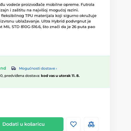
đu vodeće proizvođače mobilne opreme. Futrola
zajn i zaštitu na najvišoj mogućoj razini.
i fleksibilnog TPU materijala koji sigurno okružuje
o izvrsnu ublažavanje. Ultra Hybrid podvrgnut je
ikat MIL STD 810G-516.6, što znači da je 26 puta pao
and
Mogućnosti dostave ›
00, predviđena dostava:
kod vas u utorak 11. 8.
Dodati u košaricu