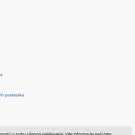
ća
nih podataka
osti i u svrhu ciljanog oglašavanja. Više informacija naći ćete