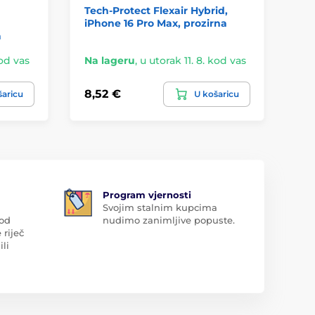
Tech-Protect Flexair Hybrid,
Su
iPhone 16 Pro Max, prozirna
Ca
a
Pr
kod vas
Na lageru
,
u utorak 11. 8. kod vas
Na
8,52 €
28
šaricu
U košaricu
Program vjernosti
Svojim stalnim kupcima
 od
nudimo zanimljive popuste.
 riječ
ili