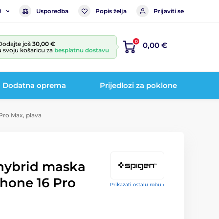
Usporedba
Popis želja
Prijaviti se
R
0
Dodajte još
30,00 €
0,00 €
u svoju košaricu za
besplatnu dostavu
Dodatna oprema
Prijedlozi za poklone
Pro Max, plava
 hybrid maska
Phone 16 Pro
Prikazati ostalu robu ›