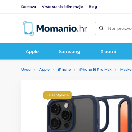
Dostava
Vrste stakla i dimenzije
Blog
Npr. proizvo
Apple
Samsung
Xiaomi
Uvod
Apple
iPhone
iPhone 16 Pro Max
Maske 
Za zahtjevne