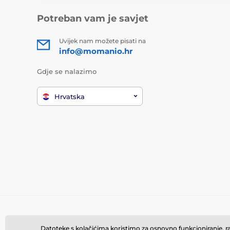
Potreban vam je savjet
Uvijek nam možete pisati na
info@momanio.hr
Gdje se nalazimo
Hrvatska
Datoteke s kolačićima koristimo za osnovno funkcioniranje, rad