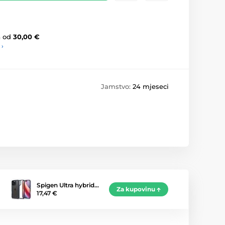
a
od
30,00 €
 ›
Jamstvo:
24 mjeseci
Spigen Ultra hybrid…
Za kupovinu
17,47 €