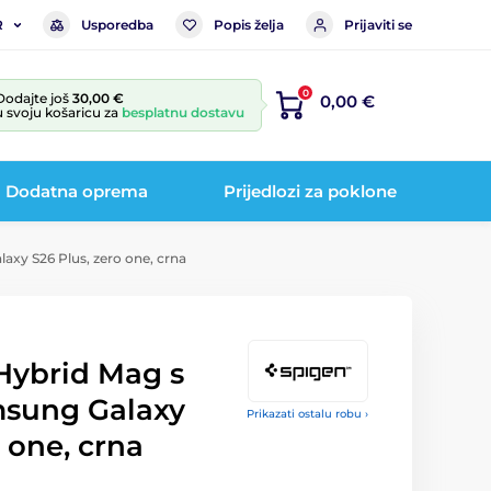
Usporedba
Popis želja
Prijaviti se
R
0
Dodajte još
30,00 €
0,00 €
u svoju košaricu za
besplatnu dostavu
Dodatna oprema
Prijedlozi za poklone
axy S26 Plus, zero one, crna
Hybrid Mag s
msung Galaxy
Prikazati ostalu robu ›
o one, crna