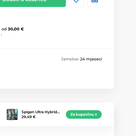
a
od
30,00 €
 ›
Jamstvo:
24 mjeseci
Spigen Ultra Hybrid…
Za kupovinu
29,49 €