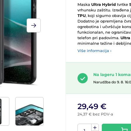
Maska
Ultra Hybrid
tvrtke
vrhunsku zaštitu. Izrađena j
TPU
, koji sigurno obavija c
Dodatno je opremljena čvrs
ogrebotina i učvršćuje kons
funkcionalan, ne ograničava
telefon pri padovima.
Ultra
minimalne težine i debljine
Više informacija ›
Na lageru 1 kom
Narudžba do 9. 8. 16:
29,49 €
24,37 € bez PDV-a