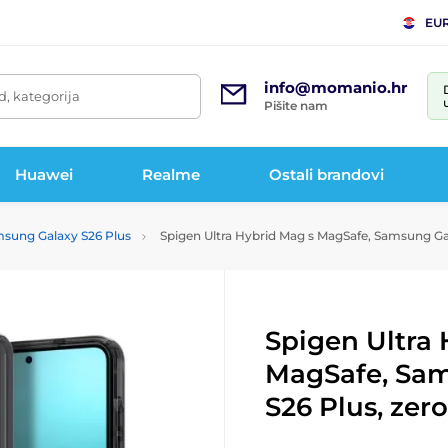
EU
info@momanio.hr
d, kategorija
Pišite nam
Huawei
Realme
Ostali brandovi
sung Galaxy S26 Plus
Spigen Ultra Hybrid Mag s MagSafe, Samsung Gal
Spigen Ultra 
MagSafe, Sa
S26 Plus, zer