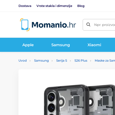
Dostava
Vrste stakla i dimenzije
Blog
Npr. proizvo
Apple
Samsung
Xiaomi
Uvod
Samsung
Serija S
S26 Plus
Maske za Sam