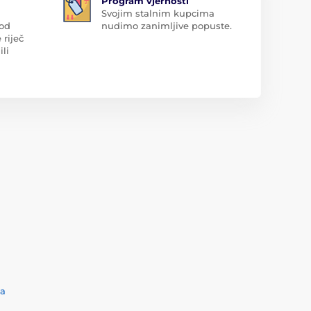
Program vjernosti
Svojim stalnim kupcima
 od
nudimo zanimljive popuste.
 riječ
ili
ća