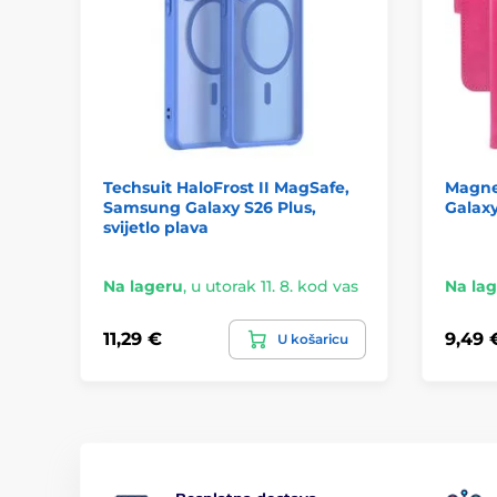
Techsuit HaloFrost II MagSafe,
Magne
Samsung Galaxy S26 Plus,
Galaxy
svijetlo plava
Na lageru
,
u utorak 11. 8. kod vas
Na la
11,29 €
9,49 
U košaricu