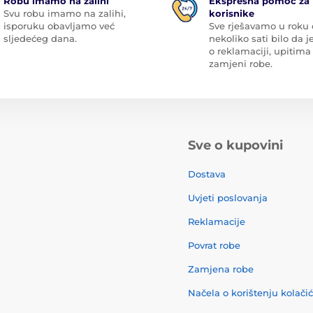
Robu imamo na zalihi
Ekspresna pomoć za
Svu robu imamo na zalihi,
korisnike
isporuku obavljamo već
Sve rješavamo u roku
sljedećeg dana.
nekoliko sati bilo da je
o reklamaciji, upitima 
zamjeni robe.
Sve o kupovini
Dostava
Uvjeti poslovanja
Reklamacije
Povrat robe
Zamjena robe
Načela o korištenju kolači