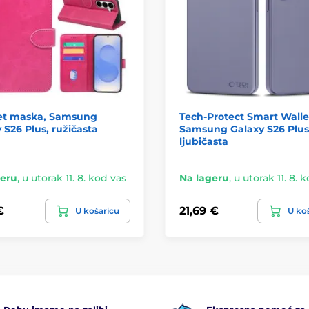
t maska, Samsung
Tech-Protect Smart Walle
 S26 Plus, ružičasta
Samsung Galaxy S26 Plus
ljubičasta
geru
,
u utorak 11. 8. kod vas
Na lageru
,
u utorak 11. 8. 
€
21,69 €
U košaricu
U ko