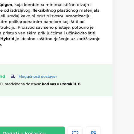
Spigen
, koja kombinira minimalističan dizajn i
e od izdržljivog, fleksibilnog plastičnog materijala
ijeli uređaj kako bi pružio izvrsnu amortizaciju.
tim polikarbonatnim panelom koji štiti od
trukciju. Proizvod savršeno pristaje, potpuno je
 pristup vanjskim priključcima i učinkovito štiti
 Hybrid
je idealno zaštitno rješenje uz zadržavanje
.
and
Mogućnosti dostave ›
00, predviđena dostava:
kod vas u utorak 11. 8.
Dodati u košaricu