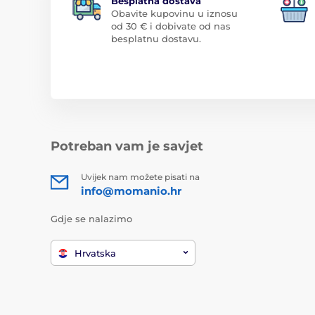
Besplatna dostava
Obavite kupovinu u iznosu
od 30 € i dobivate od nas
besplatnu dostavu.
Potreban vam je savjet
Uvijek nam možete pisati na
info@momanio.hr
Gdje se nalazimo
Hrvatska