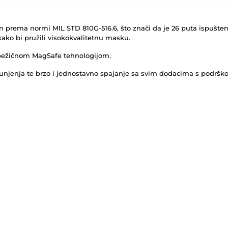
ran prema normi MIL STD 810G-516.6, što znači da je 26 puta ispušten 
kako bi pružili visokokvalitetnu masku.
bežičnom MagSafe tehnologijom.
njenja te brzo i jednostavno spajanje sa svim dodacima s podršk