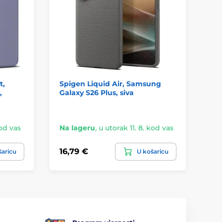
t,
Spigen Liquid Air, Samsung
We
,
Galaxy S26 Plus, siva
Sa
pl
kod vas
Na lageru
,
u utorak 11. 8. kod vas
Na
16,79 €
6,
šaricu
U košaricu