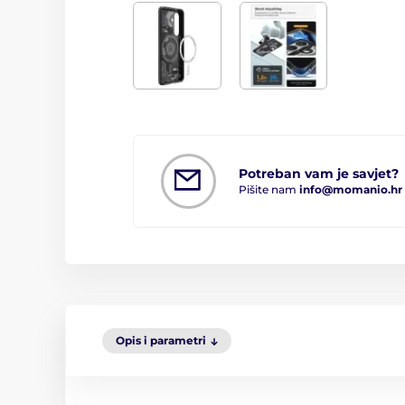
Potreban vam je savjet?
Pišite nam
info@momanio.hr
Opis i parametri