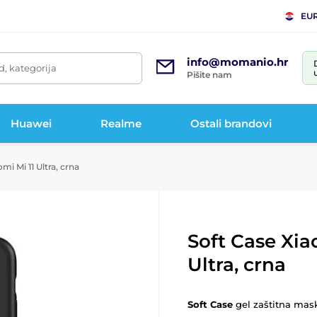
EU
info@momanio.hr
d, kategorija
Pišite nam
Huawei
Realme
Ostali brandovi
mi Mi 11 Ultra, crna
Soft Case Xia
Ultra, crna
Soft Case
gel zaštitna mas