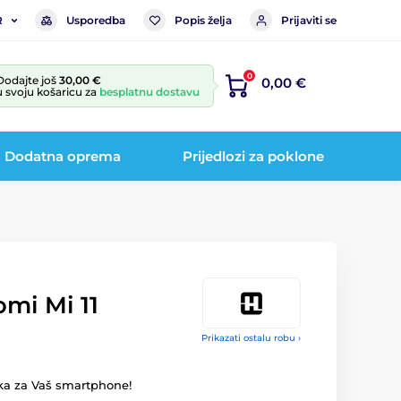
Usporedba
Popis želja
Prijaviti se
R
0
Dodajte još
30,00 €
0,00 €
u svoju košaricu za
besplatnu dostavu
Dodatna oprema
Prijedlozi za poklone
omi Mi 11
Prikazati ostalu robu ›
ka za Vaš smartphone!