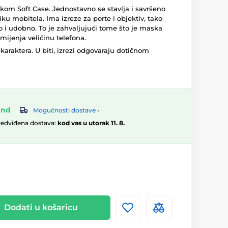
kom Soft Case. Jednostavno se stavlja i savršeno
liku mobitela. Ima izreze za porte i objektiv, tako
o i udobno. To je zahvaljujući tome što je maska ​​
mijenja veličinu telefona.
karaktera. U biti, izrezi odgovaraju dotičnom
and
Mogućnosti dostave ›
redviđena dostava:
kod vas u utorak 11. 8.
Dodati u košaricu