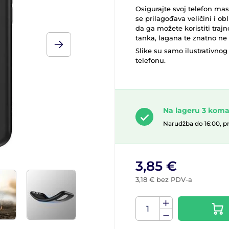
Osigurajte svoj telefon mas
se prilagođava veličini i ob
da ga možete koristiti trajn
tanka, lagana te znatno ne 
Slike su samo ilustrativnog 
telefonu.
Na lageru 3 kom
Narudžba do 16:00, p
3,85 €
3,18 € bez PDV-a