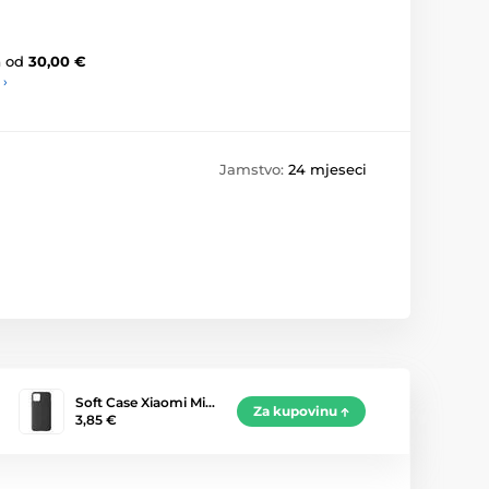
a
od
30,00 €
 ›
Jamstvo:
24 mjeseci
Soft Case Xiaomi Mi…
Za kupovinu
3,85 €