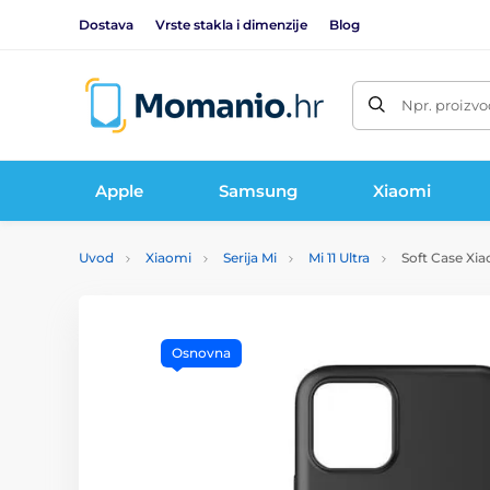
Dostava
Vrste stakla i dimenzije
Blog
Npr. proizvo
Apple
Samsung
Xiaomi
Uvod
Xiaomi
Serija Mi
Mi 11 Ultra
Soft Case Xiao
Osnovna