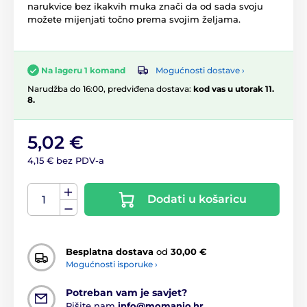
narukvice bez ikakvih muka znači da od sada svoju
možete mijenjati točno prema svojim željama.
Mogućnosti dostave ›
Na lageru 1 komand
Narudžba do 16:00, predviđena dostava:
kod vas u utorak 11.
8.
5,02 €
4,15 € bez PDV-a
Dodati u košaricu
Besplatna dostava
od
30,00 €
Mogućnosti isporuke ›
Potreban vam je savjet?
Pišite nam
info@momanio.hr