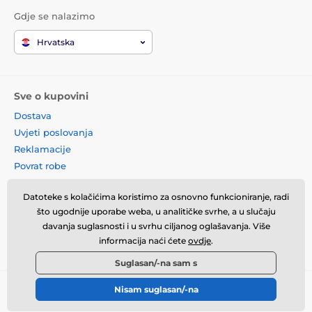
Gdje se nalazimo
Hrvatska
Sve o kupovini
Dostava
Uvjeti poslovanja
Reklamacije
Povrat robe
Zamjena robe
Datoteke s kolačićima koristimo za osnovno funkcioniranje, radi
Načela o korištenju kolačića
što ugodnije uporabe weba, u analitičke svrhe, a u slučaju
Kontaktne informacije
davanja suglasnosti i u svrhu ciljanog oglašavanja. Više
Informacije o obradi osobnih
informacija naći ćete
ovdje
.
podataka
Suglasan/-na sam s
Nisam suglasan/-na
© 2026 momanio.hr ⦁ E-trgovinu izradila
SIMPLIA.cz