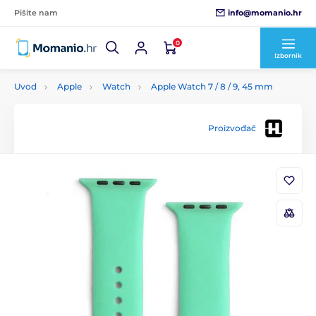
info@momanio.hr
Pišite nam
0
Izbornik
Uvod
Apple
Watch
Apple Watch 7 / 8 / 9, 45 mm
Proizvođač