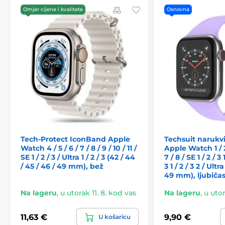
Omjer cijene i kvalitete
Osnovna
Tech-Protect IconBand Apple
Techsuit narukvi
Watch 4 / 5 / 6 / 7 / 8 / 9 / 10 / 11 /
Apple Watch 1 / 2 /
SE 1 / 2 / 3 / Ultra 1 / 2 / 3 (42 / 44
7 / 8 / SE 1 / 2 / 3 1
/ 45 / 46 / 49 mm), bež
3 1 / 2 / 3 2 / Ultr
49 mm), ljubiča
Na lageru
,
u utorak 11. 8. kod vas
Na lageru
,
u utor
11,63 €
9,90 €
U košaricu