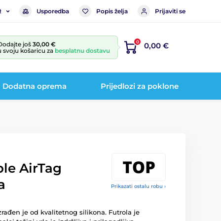
Usporedba
Popis želja
Prijaviti se
R
0
Dodajte još
30,00 €
0,00 €
u svoju košaricu za
besplatnu dostavu
Dodatna oprema
Prijedlozi za poklone
ple AirTag
a
Prikazati ostalu robu ›
rađen je od kvalitetnog silikona. Futrola je