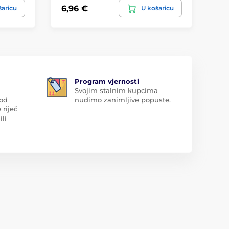
6,96 €
8,
šaricu
U košaricu
Program vjernosti
Svojim stalnim kupcima
 od
nudimo zanimljive popuste.
 riječ
ili