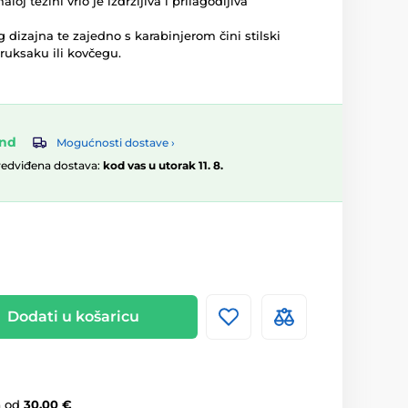
loj težini vrlo je izdržljiva i prilagodljiva
g dizajna te zajedno s karabinjerom čini stilski
uksaku ili kovčegu.
and
Mogućnosti dostave ›
redviđena dostava:
kod vas u utorak 11. 8.
Dodati u košaricu
a
od
30,00 €