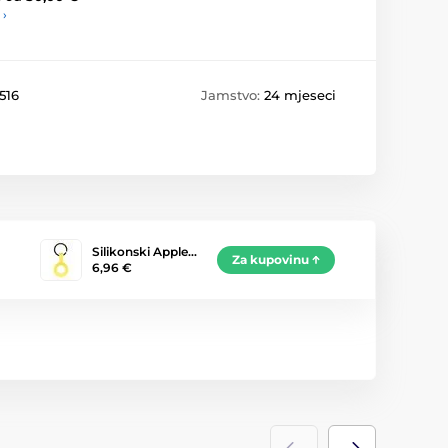
 ›
516
Jamstvo:
24 mjeseci
Silikonski Apple…
Za kupovinu
6,96 €