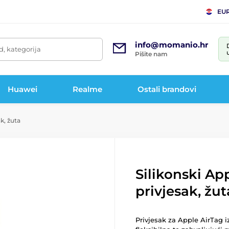
EU
info@momanio.hr
d, kategorija
Pišite nam
Huawei
Realme
Ostali brandovi
k, žuta
Silikonski Ap
privjesak, žut
Privjesak za Apple AirTag iz