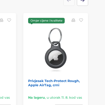
Omjer cijene i kvalitete
Privjesak Tech-Protect Rough,
Te
Apple AirTag, crni
za 
pla
kod vas
Na lageru
,
u utorak 11. 8. kod vas
Na