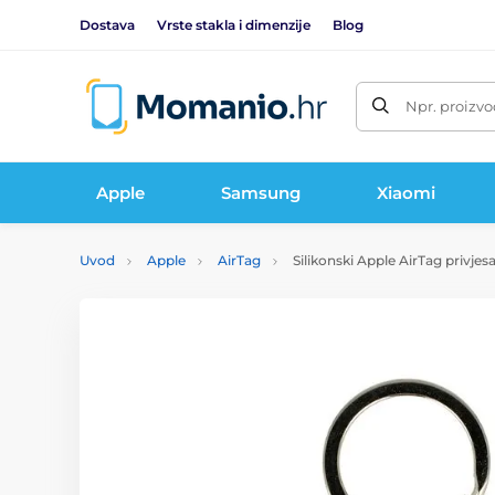
Dostava
Vrste stakla i dimenzije
Blog
Npr. proizvo
Apple
Samsung
Xiaomi
Uvod
Apple
AirTag
Silikonski Apple AirTag privjesa