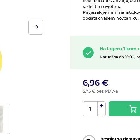
fleksibilna te zahvaljujući ma
različitim uvjetima.
Privjesak je minimalističko
dodatak vašem novčaniku, r
Na lageru 1 kom
Narudžba do 16:00, p
6,96 €
5,75 € bez PDV-a
Besplatna dostav