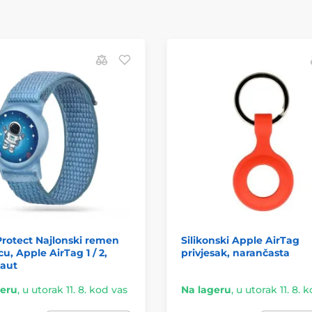
rotect Najlonski remen
Silikonski Apple AirTag
cu, Apple AirTag 1 / 2,
privjesak, narančasta
naut
geru
,
u utorak 11. 8. kod vas
Na lageru
,
u utorak 11. 8. 