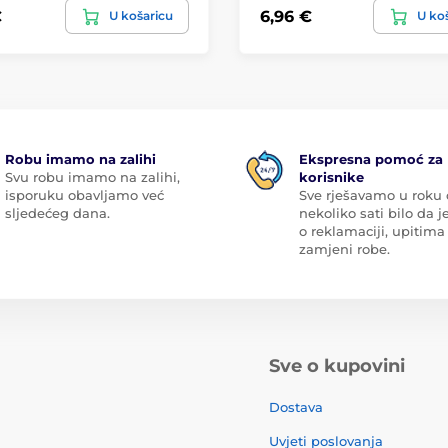
€
6,96 €
U košaricu
U ko
Robu imamo na zalihi
Ekspresna pomoć za
Svu robu imamo na zalihi,
korisnike
isporuku obavljamo već
Sve rješavamo u roku
sljedećeg dana.
nekoliko sati bilo da je
o reklamaciji, upitima 
zamjeni robe.
Sve o kupovini
Dostava
Uvjeti poslovanja