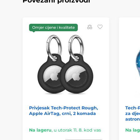
Povezani proizvodi
Omjer cijene i kvalitete
Privjesak Tech-Protect Rough,
Tech-P
Apple AirTag, crni, 2 komada
za dje
astro
Na lageru
,
u utorak 11. 8. kod vas
Na la