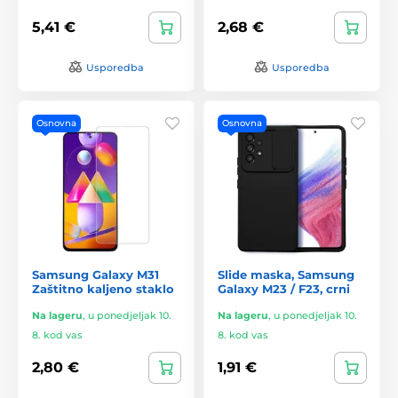
5,41 €
2,68 €
Usporedba
Usporedba
Osnovna
Osnovna
Samsung Galaxy M31
Slide maska, Samsung
Zaštitno kaljeno staklo
Galaxy M23 / F23, crni
Na lageru
,
u ponedjeljak 10.
Na lageru
,
u ponedjeljak 10.
8. kod vas
8. kod vas
2,80 €
1,91 €