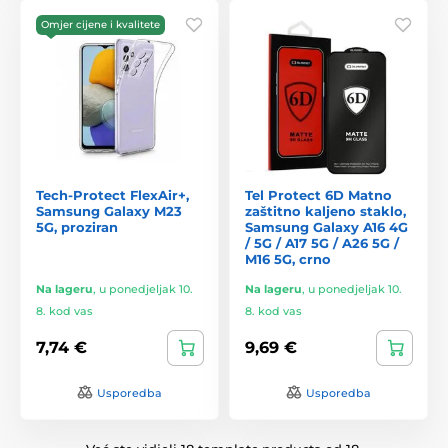
Omjer cijene i kvalitete
Tech-Protect FlexAir+,
Tel Protect 6D Matno
Samsung Galaxy M23
zaštitno kaljeno staklo,
5G, proziran
Samsung Galaxy A16 4G
/ 5G / A17 5G / A26 5G /
M16 5G, crno
Na lageru
,
u ponedjeljak 10.
Na lageru
,
u ponedjeljak 10.
8. kod vas
8. kod vas
7,74 €
9,69 €
Usporedba
Usporedba