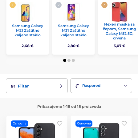
Nexeri maska sa
Samsung Galaxy
Samsung Galaxy
čepom, Samsung
M21 Zaštitno
M31 Zaštitno
Galaxy M52 5G,
kaljeno staklo
kaljeno staklo
crvena
2,68 €
2,80 €
3,07 €
Raspored
Filtar
Prikazujemo 1-18 od 18 proizvoda
Osnovna
Osnovna