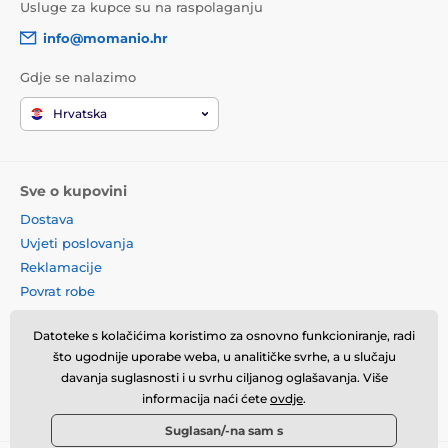
Usluge za kupce su na raspolaganju
info@momanio.hr
Gdje se nalazimo
Hrvatska
Sve o kupovini
Dostava
Uvjeti poslovanja
Reklamacije
Povrat robe
Zamjena robe
Datoteke s kolačićima koristimo za osnovno funkcioniranje, radi
Načela o korištenju kolačića
što ugodnije uporabe weba, u analitičke svrhe, a u slučaju
Kontaktne informacije
davanja suglasnosti i u svrhu ciljanog oglašavanja. Više
Informacije o obradi osobnih
informacija naći ćete
ovdje
.
podataka
Suglasan/-na sam s