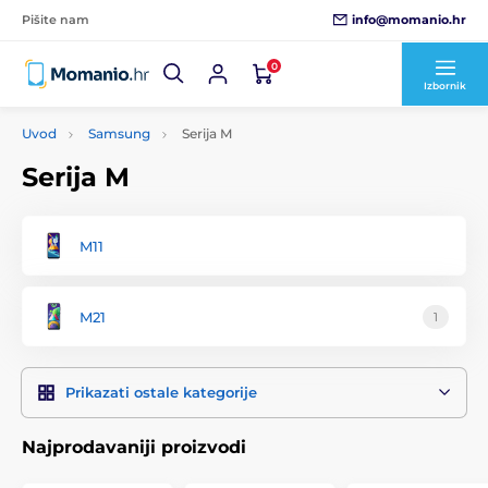
info@momanio.hr
Pišite nam
0
Izbornik
Uvod
Samsung
Serija M
Serija M
M11
M21
1
Prikazati ostale kategorije
Najprodavaniji proizvodi