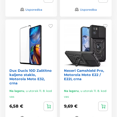
Usporedba
Usporedba
Dux Ducis 10D Zaštitno
Nexeri Camshield Pro,
kaljeno staklo,
Motorola Moto E22 /
Motorola Moto E32,
E22I, crna
crna
Na lageru
,
u utorak 11. 8. kod
Na lageru
,
u utorak 11. 8. kod
vas
vas
6,58 €
9,69 €