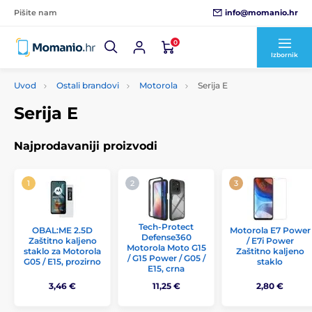
info@momanio.hr
Pišite nam
0
Izbornik
Uvod
Ostali brandovi
Motorola
Serija E
Serija E
Najprodavaniji proizvodi
Tech-Protect
OBAL:ME 2.5D
Motorola E7 Power
Defense360
Zaštitno kaljeno
/ E7i Power
Motorola Moto G15
staklo za Motorola
Zaštitno kaljeno
/ G15 Power / G05 /
G05 / E15, prozirno
staklo
E15, crna
3,46 €
11,25 €
2,80 €