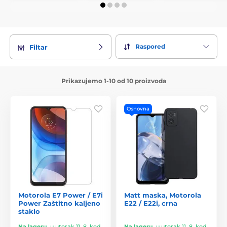
Raspored
Filtar
Prikazujemo 1-10 od 10 proizvoda
Osnovna
Motorola E7 Power / E7i
Matt maska, Motorola
Power Zaštitno kaljeno
E22 / E22i, crna
staklo
Na lageru
,
u utorak 11. 8. kod
Na lageru
,
u utorak 11. 8. kod