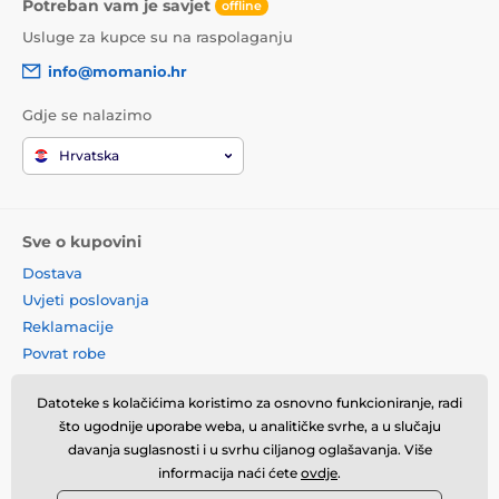
Potreban vam je savjet
offline
Usluge za kupce su na raspolaganju
info@momanio.hr
Gdje se nalazimo
Hrvatska
Sve o kupovini
Dostava
Uvjeti poslovanja
Reklamacije
Povrat robe
Zamjena robe
Datoteke s kolačićima koristimo za osnovno funkcioniranje, radi
Načela o korištenju kolačića
što ugodnije uporabe weba, u analitičke svrhe, a u slučaju
Kontaktne informacije
davanja suglasnosti i u svrhu ciljanog oglašavanja. Više
Informacije o obradi osobnih
informacija naći ćete
ovdje
.
podataka