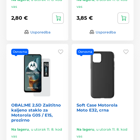
vas
vas
2,80 €
3,85 €
Usporedba
Usporedba
Osnovna
Osnovna
OBAL:ME 2.5D Zaštitno
Soft Case Motorola
kaljeno staklo za
Moto E32, crna
Motorola G05 / E15,
prozirno
Na lageru
,
u utorak 11. 8. kod
Na lageru
,
u utorak 11. 8. kod
vas
vas