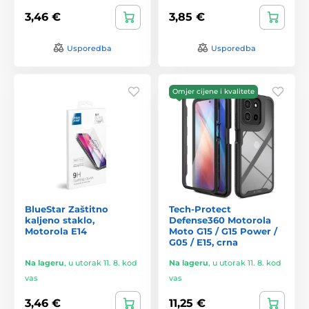
3,46 €
3,85 €
Usporedba
Usporedba
Omjer cijene i kvalitete
BlueStar Zaštitno
Tech-Protect
kaljeno staklo,
Defense360 Motorola
Motorola E14
Moto G15 / G15 Power /
G05 / E15, crna
Na lageru
,
u utorak 11. 8. kod
Na lageru
,
u utorak 11. 8. kod
vas
vas
3,46 €
11,25 €