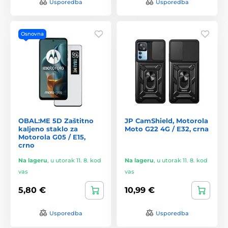
Usporedba
Usporedba
Osnovna
OBAL:ME 5D Zaštitno
JP CamShield, Motorola
kaljeno staklo za
Moto G22 4G / E32, crna
Motorola G05 / E15,
crno
Na lageru
,
u utorak 11. 8. kod
Na lageru
,
u utorak 11. 8. kod
vas
vas
5,80 €
10,99 €
Usporedba
Usporedba