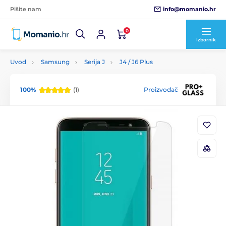
info@momanio.hr
Pišite nam
0
Izbornik
Uvod
Samsung
Serija J
J4 / J6 Plus
100%
(1)
Proizvođač