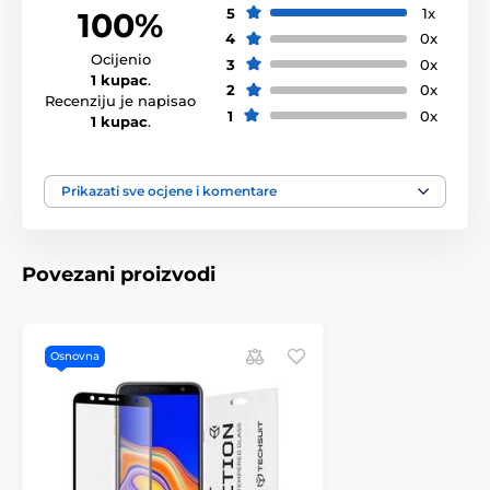
5
1x
100%
4
0x
Ocijenio
3
0x
1 kupac
.
2
0x
Recenziju je napisao
1
0x
1 kupac
.
Prikazati sve ocjene i komentare
Povezani proizvodi
Osnovna