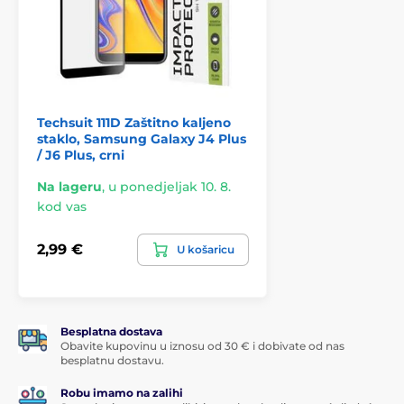
Techsuit 111D Zaštitno kaljeno
staklo, Samsung Galaxy J4 Plus
/ J6 Plus, crni
Na lageru
,
u ponedjeljak 10. 8.
kod vas
2,99 €
U košaricu
Besplatna dostava
Obavite kupovinu u iznosu od 30 € i dobivate od nas
besplatnu dostavu.
Robu imamo na zalihi