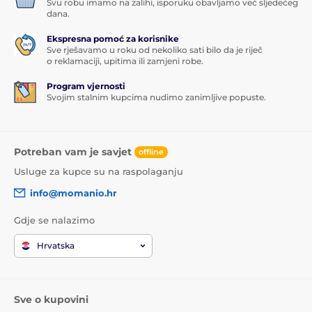
Svu robu imamo na zalihi, isporuku obavljamo već sljedećeg
dana.
Ekspresna pomoć za korisnike
Sve rješavamo u roku od nekoliko sati bilo da je riječ
o reklamaciji, upitima ili zamjeni robe.
Program vjernosti
Svojim stalnim kupcima nudimo zanimljive popuste.
Potreban vam je savjet
offline
Usluge za kupce su na raspolaganju
info@momanio.hr
Gdje se nalazimo
Hrvatska
Sve o kupovini