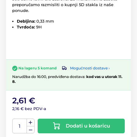
preporučamo razmisliti o kupnji 5D stakla iz naše
ponude.
Debljina:
0,33 mm
Tvrdoća:
9H
Mogućnosti dostave ›
Na lageru 5 komand
Narudžba do 16:00, predviđena dostava:
kod vas u utorak 11.
8.
2,61 €
2,16 € bez PDV-a
Dodati u košaricu