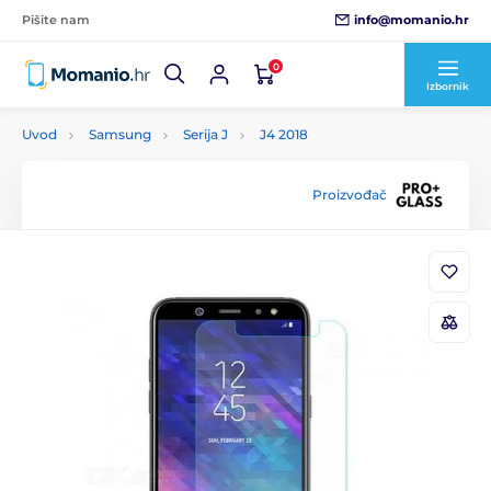
info@momanio.hr
Pišite nam
0
Izbornik
Uvod
Samsung
Serija J
J4 2018
Proizvođač