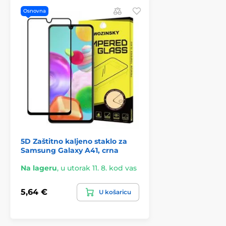
Osnovna
5D Zaštitno kaljeno staklo za
Samsung Galaxy A41, crna
Na lageru
,
u utorak 11. 8. kod vas
5,64 €
U košaricu