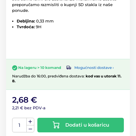
preporučamo razmisliti o kupnji 5D stakla iz naše
ponude.
Debljina:
0,33 mm
Tvrdoća:
9H
Mogućnosti dostave ›
Na lageru > 10 komand
Narudžba do 16:00, predviđena dostava:
kod vas u utorak 11.
8.
2,68 €
2,21 € bez PDV-a
Dodati u košaricu