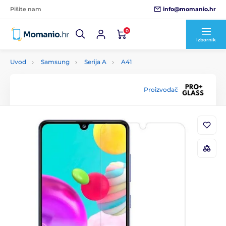
info@momanio.hr
Pišite nam
0
Izbornik
Uvod
Samsung
Serija A
A41
Proizvođač