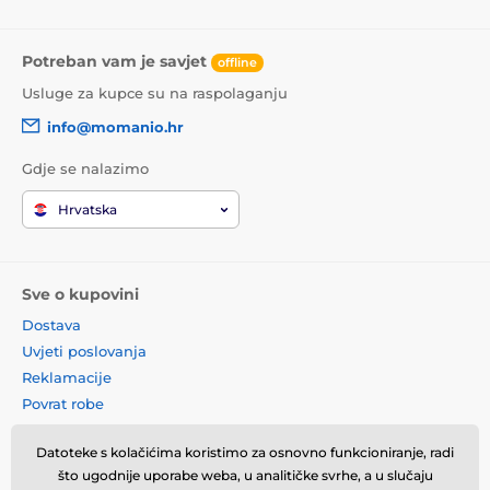
Potreban vam je savjet
offline
Usluge za kupce su na raspolaganju
info@momanio.hr
Gdje se nalazimo
Hrvatska
Sve o kupovini
Dostava
Uvjeti poslovanja
Reklamacije
Povrat robe
Zamjena robe
Datoteke s kolačićima koristimo za osnovno funkcioniranje, radi
Načela o korištenju kolačića
što ugodnije uporabe weba, u analitičke svrhe, a u slučaju
Kontaktne informacije