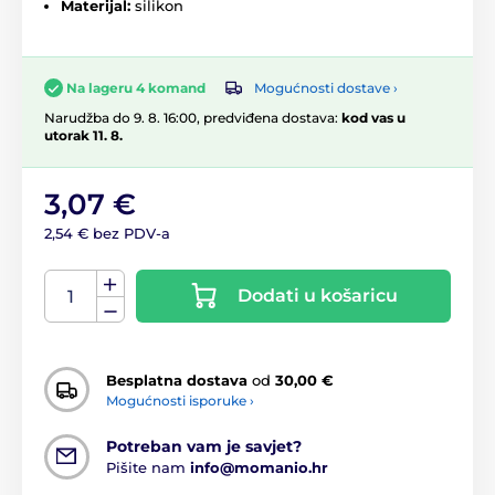
Materijal:
silikon
Mogućnosti dostave ›
Na lageru 4 komand
Narudžba do 9. 8. 16:00, predviđena dostava:
kod vas u
utorak 11. 8.
3,07 €
2,54 € bez PDV-a
Dodati u košaricu
Besplatna dostava
od
30,00 €
Mogućnosti isporuke ›
Potreban vam je savjet?
Pišite nam
info@momanio.hr