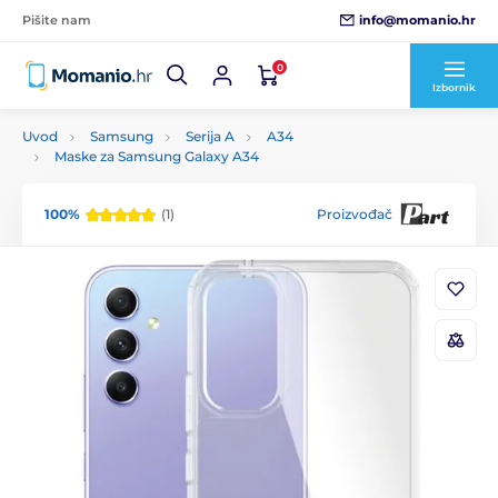
info@momanio.hr
Pišite nam
0
Izbornik
Uvod
Samsung
Serija A
A34
Maske za Samsung Galaxy A34
100%
(1)
Proizvođač