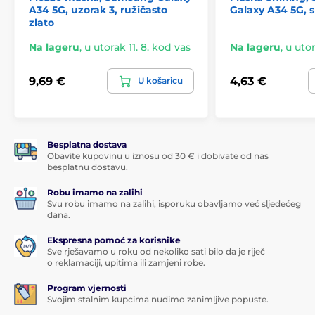
A34 5G, uzorak 3, ružičasto
Galaxy A34 5G, 
zlato
Na lageru
,
u utorak 11. 8. kod vas
Na lageru
,
u utor
9,69 €
4,63 €
U košaricu
Besplatna dostava
Obavite kupovinu u iznosu od 30 € i dobivate od nas
besplatnu dostavu.
Robu imamo na zalihi
Svu robu imamo na zalihi, isporuku obavljamo već sljedećeg
dana.
Ekspresna pomoć za korisnike
Sve rješavamo u roku od nekoliko sati bilo da je riječ
o reklamaciji, upitima ili zamjeni robe.
Program vjernosti
Svojim stalnim kupcima nudimo zanimljive popuste.