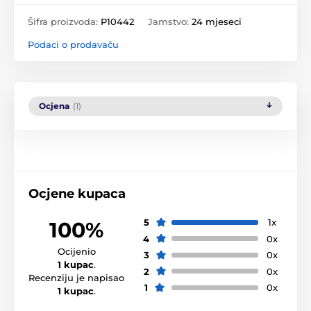
Šifra proizvoda:
P10442
Jamstvo:
24 mjeseci
Podaci o prodavaču
Ocjena
(1)
Ocjene kupaca
5
1x
100%
4
0x
Ocijenio
3
0x
1 kupac
.
2
0x
Recenziju je napisao
1
0x
1 kupac
.