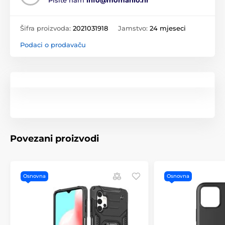
Pišite nam
info@momanio.hr
Šifra proizvoda:
2021031918
Jamstvo:
24 mjeseci
Podaci o prodavaču
Povezani proizvodi
Osnovna
Osnovna