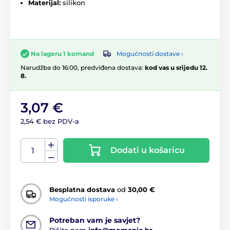
Materijal:
silikon
Mogućnosti dostave ›
Na lageru 1 komand
Narudžba do 16:00, predviđena dostava:
kod vas u srijedu 12.
8.
3,07 €
2,54 € bez PDV-a
Dodati u košaricu
Besplatna dostava
od
30,00 €
Mogućnosti isporuke ›
Potreban vam je savjet?