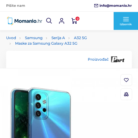
info@momanio.hr
Pišite nam
0
Izbornik
Uvod
Samsung
Serija A
A32 5G
Maske za Samsung Galaxy A32 5G
Proizvođač