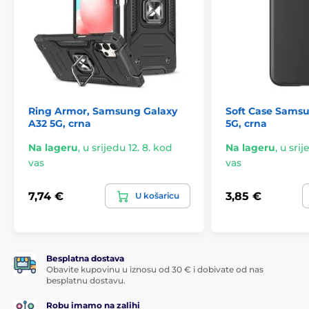
Ring Armor, Samsung Galaxy
Soft Case Sams
A32 5G, crna
5G, crna
Na lageru
,
u srijedu 12. 8. kod
Na lageru
,
u srij
vas
vas
7,74 €
3,85 €
U košaricu
Besplatna dostava
Obavite kupovinu u iznosu od 30 € i dobivate od nas
besplatnu dostavu.
Robu imamo na zalihi