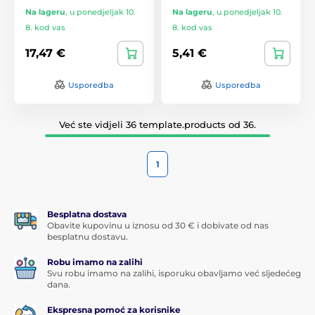
Na lageru
,
u ponedjeljak 10.
Na lageru
,
u ponedjeljak 10.
8. kod vas
8. kod vas
17,47 €
5,41 €
Usporedba
Usporedba
Već ste vidjeli 36 template.products od 36.
1
Besplatna dostava
Obavite kupovinu u iznosu od 30 € i dobivate od nas
besplatnu dostavu.
Robu imamo na zalihi
Svu robu imamo na zalihi, isporuku obavljamo već sljedećeg
dana.
Ekspresna pomoć za korisnike