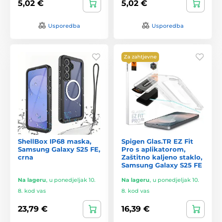
5,02 €
5,02 €
Usporedba
Usporedba
Za zahtjevne
ShellBox IP68 maska,
Spigen Glas.TR EZ Fit
Samsung Galaxy S25 FE,
Pro s aplikatorom,
crna
Zaštitno kaljeno staklo,
Samsung Galaxy S25 FE
Na lageru
,
u ponedjeljak 10.
Na lageru
,
u ponedjeljak 10.
8. kod vas
8. kod vas
23,79 €
16,39 €