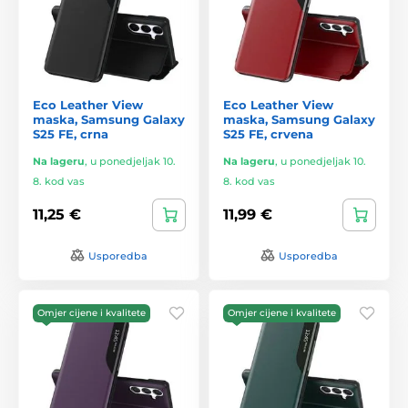
Eco Leather View
Eco Leather View
maska, Samsung Galaxy
maska, Samsung Galaxy
S25 FE, crna
S25 FE, crvena
Na lageru
,
u ponedjeljak 10.
Na lageru
,
u ponedjeljak 10.
8. kod vas
8. kod vas
11,25 €
11,99 €
Usporedba
Usporedba
Omjer cijene i kvalitete
Omjer cijene i kvalitete