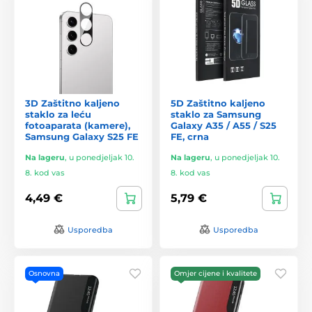
3D Zaštitno kaljeno
5D Zaštitno kaljeno
staklo za leću
staklo za Samsung
fotoaparata (kamere),
Galaxy A35 / A55 / S25
Samsung Galaxy S25 FE
FE, crna
Na lageru
,
u ponedjeljak 10.
Na lageru
,
u ponedjeljak 10.
8. kod vas
8. kod vas
4,49 €
5,79 €
Usporedba
Usporedba
Osnovna
Omjer cijene i kvalitete