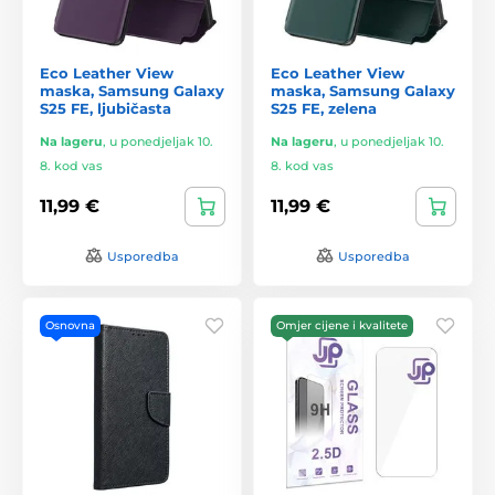
Eco Leather View
Eco Leather View
maska, Samsung Galaxy
maska, Samsung Galaxy
S25 FE, ljubičasta
S25 FE, zelena
Na lageru
,
u ponedjeljak 10.
Na lageru
,
u ponedjeljak 10.
8. kod vas
8. kod vas
11,99 €
11,99 €
Usporedba
Usporedba
Osnovna
Omjer cijene i kvalitete