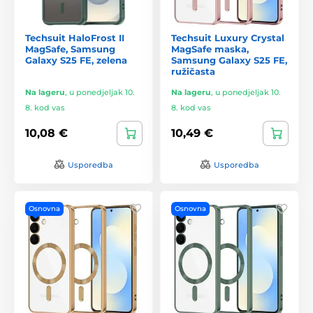
Techsuit HaloFrost II
Techsuit Luxury Crystal
MagSafe, Samsung
MagSafe maska,
Galaxy S25 FE, zelena
Samsung Galaxy S25 FE,
ružičasta
Na lageru
,
u ponedjeljak 10.
Na lageru
,
u ponedjeljak 10.
8. kod vas
8. kod vas
10,08 €
10,49 €
Usporedba
Usporedba
Osnovna
Osnovna