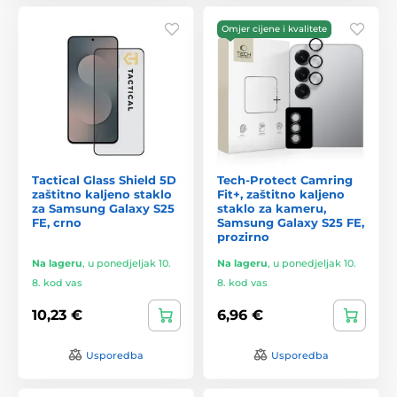
Omjer cijene i kvalitete
Tactical Glass Shield 5D
Tech-Protect Camring
zaštitno kaljeno staklo
Fit+, zaštitno kaljeno
za Samsung Galaxy S25
staklo za kameru,
FE, crno
Samsung Galaxy S25 FE,
prozirno
Na lageru
,
u ponedjeljak 10.
Na lageru
,
u ponedjeljak 10.
8. kod vas
8. kod vas
10,23 €
6,96 €
Usporedba
Usporedba