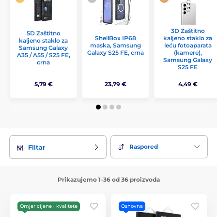
3D Zaštitno
5D Zaštitno
ShellBox IP68
kaljeno staklo za
kaljeno staklo za
maska, Samsung
leću fotoaparata
Samsung Galaxy
Galaxy S25 FE, crna
(kamere),
A35 / A55 / S25 FE,
Samsung Galaxy
crna
S25 FE
5,79 €
23,79 €
4,49 €
Raspored
Filtar
Prikazujemo 1-36 od 36 proizvoda
Omjer cijene i kvalitete
Osnovna