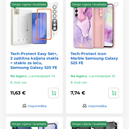
Omjer cijene i kvalitete
Omjer cijene i kvalitete
Tech-Protect Easy Set+,
Tech-Protect Icon
2 zaštitna kaljena stakla
Marble Samsung Galaxy
+ staklo za leću,
S25 FE
Samsung Galaxy S25 FE
Na lageru
,
u ponedjeljak 10.
Na lageru
,
u ponedjeljak 10.
8. kod vas
8. kod vas
11,63 €
7,74 €
Usporedba
Usporedba
Omjer cijene i kvalitete
Omjer cijene i kvalitete