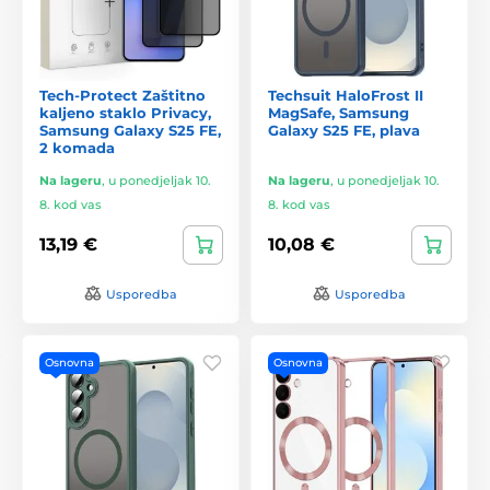
Tech-Protect Zaštitno
Techsuit HaloFrost II
kaljeno staklo Privacy,
MagSafe, Samsung
Samsung Galaxy S25 FE,
Galaxy S25 FE, plava
2 komada
Na lageru
,
u ponedjeljak 10.
Na lageru
,
u ponedjeljak 10.
8. kod vas
8. kod vas
13,19 €
10,08 €
Usporedba
Usporedba
Osnovna
Osnovna