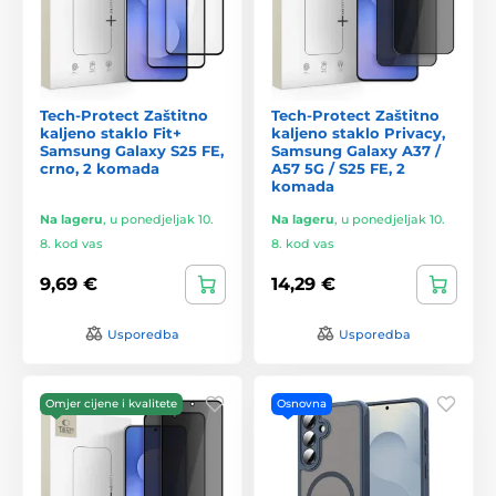
Tech-Protect Zaštitno
Tech-Protect Zaštitno
kaljeno staklo Fit+
kaljeno staklo Privacy,
Samsung Galaxy S25 FE,
Samsung Galaxy A37 /
crno, 2 komada
A57 5G / S25 FE, 2
komada
Na lageru
,
u ponedjeljak 10.
Na lageru
,
u ponedjeljak 10.
8. kod vas
8. kod vas
9,69 €
14,29 €
Usporedba
Usporedba
Omjer cijene i kvalitete
Osnovna