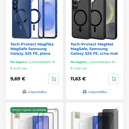
Tech-Protect MagFlex
Tech-Protect MagMat
MagSafe Samsung
MagSafe, Samsung
Galaxy S25 FE, plava
Galaxy S25 FE, crna mat
Na lageru
,
u ponedjeljak 10.
Na lageru
,
u ponedjeljak 10.
8. kod vas
8. kod vas
9,69 €
11,63 €
Usporedba
Usporedba
Omjer cijene i kvalitete