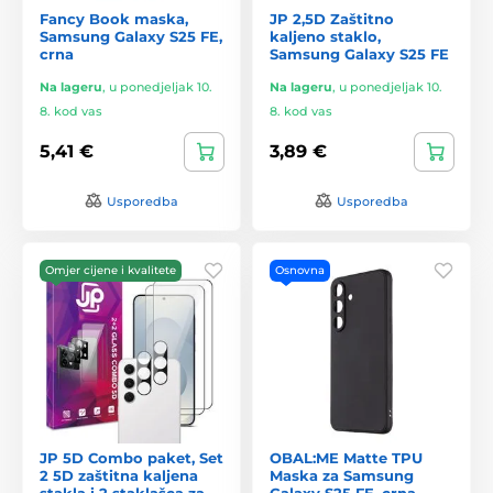
Fancy Book maska,
JP 2,5D Zaštitno
Samsung Galaxy S25 FE,
kaljeno staklo,
crna
Samsung Galaxy S25 FE
Na lageru
,
u ponedjeljak 10.
Na lageru
,
u ponedjeljak 10.
8. kod vas
8. kod vas
5,41 €
3,89 €
Usporedba
Usporedba
Omjer cijene i kvalitete
Osnovna
JP 5D Combo paket, Set
OBAL:ME Matte TPU
2 5D zaštitna kaljena
Maska za Samsung
stakla i 2 staklašca za
Galaxy S25 FE, crna