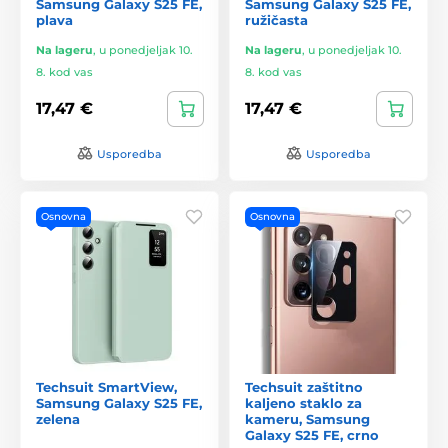
Samsung Galaxy S25 FE,
Samsung Galaxy S25 FE,
plava
ružičasta
Na lageru
,
u ponedjeljak 10.
Na lageru
,
u ponedjeljak 10.
8. kod vas
8. kod vas
17,47 €
17,47 €
Usporedba
Usporedba
Osnovna
Osnovna
Techsuit SmartView,
Techsuit zaštitno
Samsung Galaxy S25 FE,
kaljeno staklo za
zelena
kameru, Samsung
Galaxy S25 FE, crno