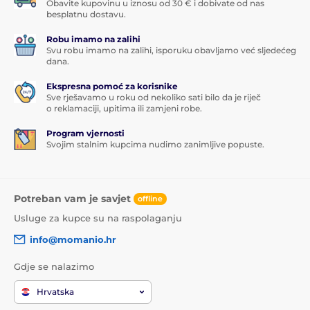
Obavite kupovinu u iznosu od 30 € i dobivate od nas
besplatnu dostavu.
Robu imamo na zalihi
Svu robu imamo na zalihi, isporuku obavljamo već sljedećeg
dana.
Ekspresna pomoć za korisnike
Sve rješavamo u roku od nekoliko sati bilo da je riječ
o reklamaciji, upitima ili zamjeni robe.
Program vjernosti
Svojim stalnim kupcima nudimo zanimljive popuste.
Potreban vam je savjet
offline
Usluge za kupce su na raspolaganju
info@momanio.hr
Gdje se nalazimo
Hrvatska