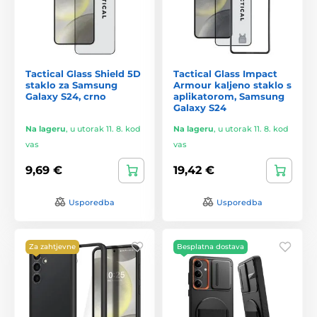
Tactical Glass Shield 5D
Tactical Glass Impact
staklo za Samsung
Armour kaljeno staklo s
Galaxy S24, crno
aplikatorom, Samsung
Galaxy S24
Na lageru
,
u utorak 11. 8. kod
Na lageru
,
u utorak 11. 8. kod
vas
vas
9,69 €
19,42 €
Usporedba
Usporedba
Za zahtjevne
Besplatna dostava