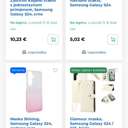
Zaštitno kaljeno staklo
hibridno staklo,
s jednostavnom
Samsung Galaxy S24
primjenom, Samsung
Galaxy S24, crno
Na lageru
,
u utorak 11. 8. kod
Na lageru
,
u utorak 11. 8. kod
vas
vas
10,23 €
5,02 €
Usporedba
Usporedba
Osnovna
Omjer cijene i kvalitete
Maska Shining,
Glamour maska,
Samsung Galaxy S24,
Samsung Galaxy S24 /
srebrno roza
S25, bijela