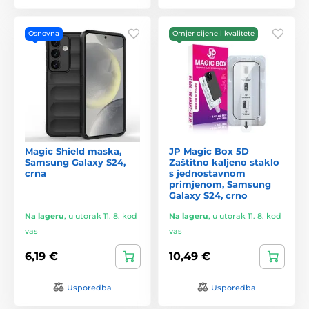
Osnovna
Omjer cijene i kvalitete
Magic Shield maska,
JP Magic Box 5D
Samsung Galaxy S24,
Zaštitno kaljeno staklo
crna
s jednostavnom
primjenom, Samsung
Galaxy S24, crno
Na lageru
,
u utorak 11. 8. kod
Na lageru
,
u utorak 11. 8. kod
vas
vas
6,19 €
10,49 €
Usporedba
Usporedba