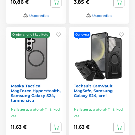
10,86 €
3,85 €
Usporedba
Usporedba
Omjer cijene i kvalitete
Osnovna
Maska Tactical
Techsuit CamVault
MagForce Hyperstealth,
MagSafe, Samsung
Samsung Galaxy S24,
Galaxy S24, crni
tamno siva
Na lageru
,
u utorak 11. 8. kod
Na lageru
,
u utorak 11. 8. kod
vas
vas
11,63 €
11,63 €