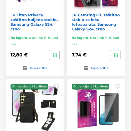
JP Titan Privacy
JP Camring Fit, zaštitno
zaštitno kaljeno staklo,
staklo za leću
Samsung Galaxy S24,
fotoaparata, Samsung
crno
Galaxy S24, crno
Na lageru
,
u utorak 11. 8. kod
Na lageru
,
u utorak 11. 8. kod
vas
vas
12,80 €
7,74 €
Usporedba
Usporedba
Omjer cijene i kvalitete
Omjer cijene i kvalitete