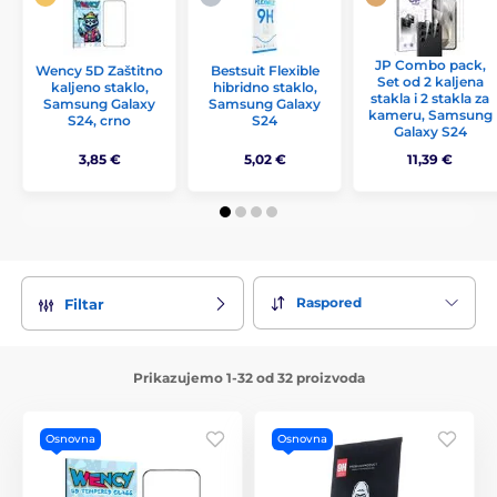
JP Combo pack,
Wency 5D Zaštitno
Bestsuit Flexible
Set od 2 kaljena
kaljeno staklo,
hibridno staklo,
stakla i 2 stakla za
Samsung Galaxy
Samsung Galaxy
kameru, Samsung
S24, crno
S24
Galaxy S24
3,85 €
5,02 €
11,39 €
Raspored
Filtar
Prikazujemo 1-32 od 32 proizvoda
Osnovna
Osnovna