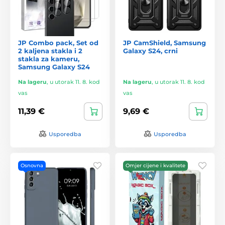
JP Combo pack, Set od
JP CamShield, Samsung
2 kaljena stakla i 2
Galaxy S24, crni
stakla za kameru,
Samsung Galaxy S24
Na lageru
,
u utorak 11. 8. kod
Na lageru
,
u utorak 11. 8. kod
vas
vas
11,39 €
9,69 €
Usporedba
Usporedba
Osnovna
Omjer cijene i kvalitete