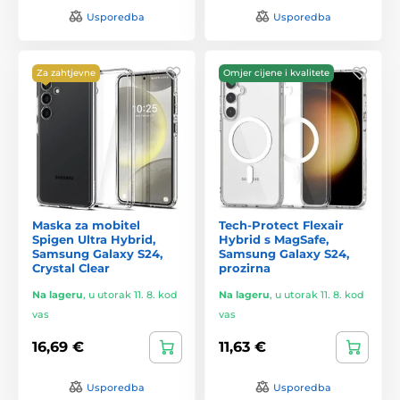
Usporedba
Usporedba
Za zahtjevne
Omjer cijene i kvalitete
Maska za mobitel
Tech-Protect Flexair
Spigen Ultra Hybrid,
Hybrid s MagSafe,
Samsung Galaxy S24,
Samsung Galaxy S24,
Crystal Clear
prozirna
Na lageru
,
u utorak 11. 8. kod
Na lageru
,
u utorak 11. 8. kod
vas
vas
16,69 €
11,63 €
Usporedba
Usporedba