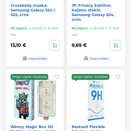
Crossbody maska,
JP Privacy Zaštitno
Samsung Galaxy S24 /
kaljeno staklo,
S25, crna
Samsung Galaxy S24,
crno
Na lageru
,
u utorak 11. 8. kod
Na lageru
,
u utorak 11. 8. kod
vas
vas
13,10 €
9,69 €
Usporedba
Usporedba
Omjer cijene i kvalitete
Omjer cijene i kvalitete
Wency Magic Box 5D
Bestsuit Flexible