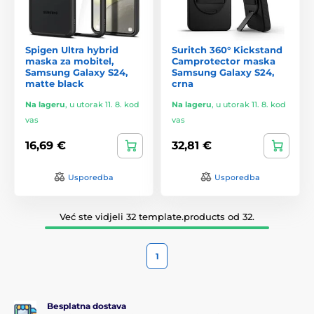
Spigen Ultra hybrid
Suritch 360° Kickstand
maska za mobitel,
Camprotector maska
Samsung Galaxy S24,
Samsung Galaxy S24,
matte black
crna
Na lageru
,
u utorak 11. 8. kod
Na lageru
,
u utorak 11. 8. kod
vas
vas
16,69 €
32,81 €
Usporedba
Usporedba
Već ste vidjeli 32 template.products od 32.
1
Besplatna dostava