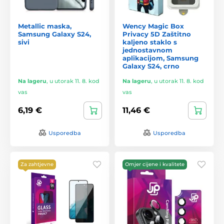
Metallic maska,
Wency Magic Box
Samsung Galaxy S24,
Privacy 5D Zaštitno
sivi
kaljeno staklo s
jednostavnom
aplikacijom, Samsung
Galaxy S24, crno
Na lageru
,
u utorak 11. 8. kod
Na lageru
,
u utorak 11. 8. kod
vas
vas
6,19 €
11,46 €
Usporedba
Usporedba
Za zahtjevne
Omjer cijene i kvalitete