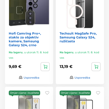
Hofi Camring Pro+,
Techsuit MagSafe Pro,
staklo za objektiv
Samsung Galaxy S24,
kamere, Samsung
ružičasta
Galaxy S24, crno
Na lageru
,
u utorak 11. 8. kod
Na lageru
,
u utorak 11. 8. kod
vas
vas
9,69 €
13,19 €
Usporedba
Usporedba
Omjer cijene i kvalitete
Omjer cijene i kvalitete