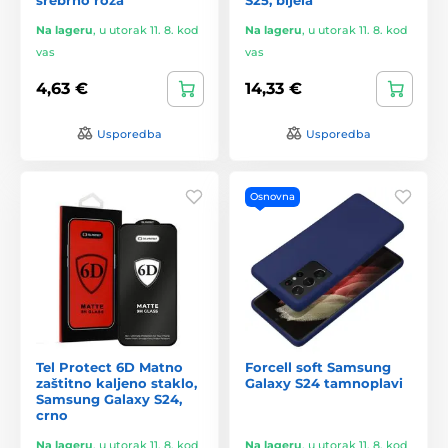
Na lageru
,
u utorak 11. 8. kod
Na lageru
,
u utorak 11. 8. kod
vas
vas
4,63 €
14,33 €
Usporedba
Usporedba
Osnovna
Tel Protect 6D Matno
Forcell soft Samsung
zaštitno kaljeno staklo,
Galaxy S24 tamnoplavi
Samsung Galaxy S24,
crno
Na lageru
,
u utorak 11. 8. kod
Na lageru
,
u utorak 11. 8. kod