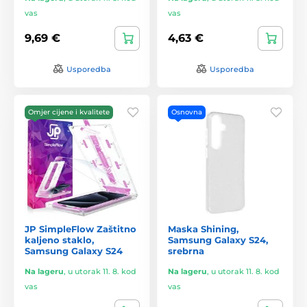
vas
vas
9,69 €
4,63 €
Usporedba
Usporedba
Omjer cijene i kvalitete
Osnovna
JP SimpleFlow Zaštitno
Maska Shining,
kaljeno staklo,
Samsung Galaxy S24,
Samsung Galaxy S24
srebrna
Na lageru
,
u utorak 11. 8. kod
Na lageru
,
u utorak 11. 8. kod
vas
vas